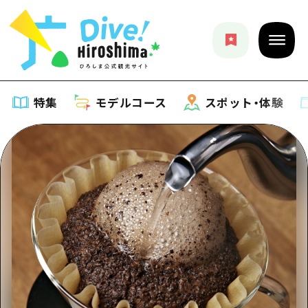
特集
モデルコース
スポット・体験
特集
特集一覧
モデルコース
おすすめ
モデルコース一覧
スポット・体験
アート
Dive! Hiroshima 公式ガイド
スポット・体験一覧
イベント・祭り
イベント
広島もしもトラベル
広島市周辺
グルメ・酒