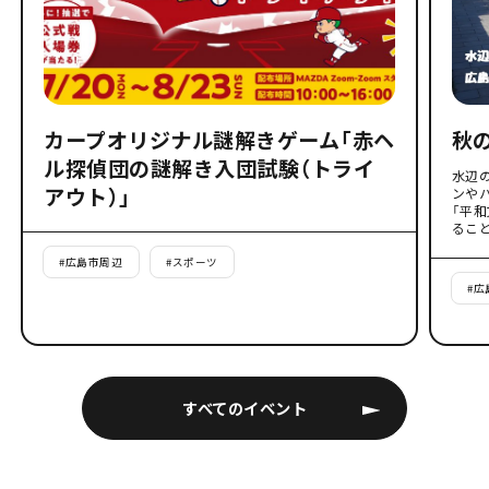
カープオリジナル謎解きゲーム「赤ヘ
秋
ル探偵団の謎解き入団試験（トライ
水辺
アウト）」
ンや
「平
るこ
#
広島市周辺
#
スポーツ
#
広
すべてのイベント