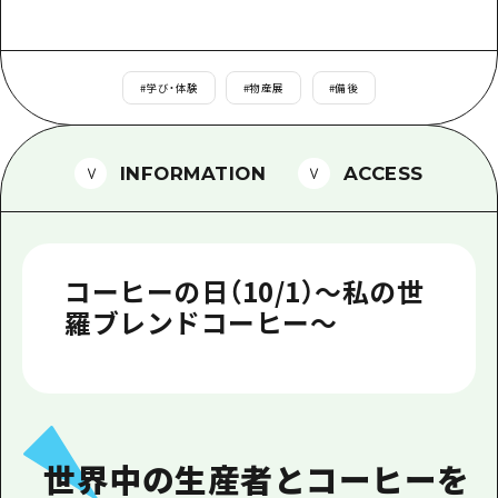
1泊2日
広島県を訪れる外国人旅行者向け情報一
2泊3日
ボランティアガイド
#
学び・体験
#
物産展
#
備後
ユニバーサルツーリズム
ガイドブック
INFORMATION
ACCESS
広島県の魅力を動画でご紹介！
よくあるご質問
コーヒーの日（10/1）～私の世
メディア掲載情報
羅ブレンドコーヒー～
フォトダウンロード
関連リンク
世界中の生産者とコーヒーを