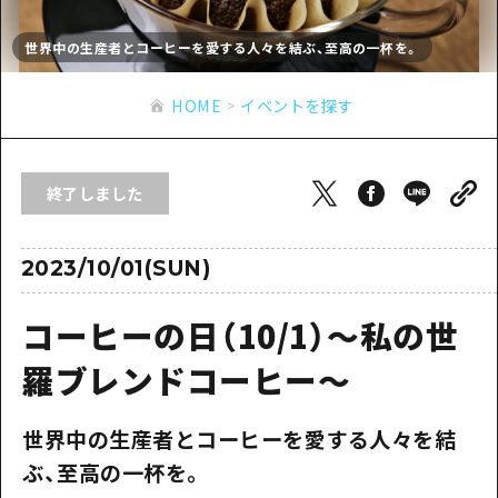
あたらしい非日常
旬情報
安芸
サイクリング
世界中の生産者とコーヒーを愛する人々を結ぶ、至高の一杯を。
広島市周辺
お役立ち情報
備後
ショッピング
安芸
HOME
イベントを探す
備北
スポーツ
お役立ち情報一覧
HOME
備後
芸北
ナイトライフ
アクセス
備北
終了しました
宮島周辺
世界遺産
二次交通まとめ
新着情報
芸北
山口県東部
学び・体験
施設の混雑状況のお知らせ
2023/10/01(SUN)
宮島周辺
お問い合わせ
愛媛県
定番
お得な周遊チケット
山口県東部
コーヒーの日（10/1）～私の世
事業者・学校関係者の皆さま
島根県
歴史・文化
手荷物預かり・配送サービス
弾丸
羅ブレンドコーヒー～
癒し
広島おもてなしパス
日帰り
世界中の生産者とコーヒーを愛する人々を結
自然
HIROSHIMA FREE Wi-Fi
半日
ぶ、至高の一杯を。
観光案内所