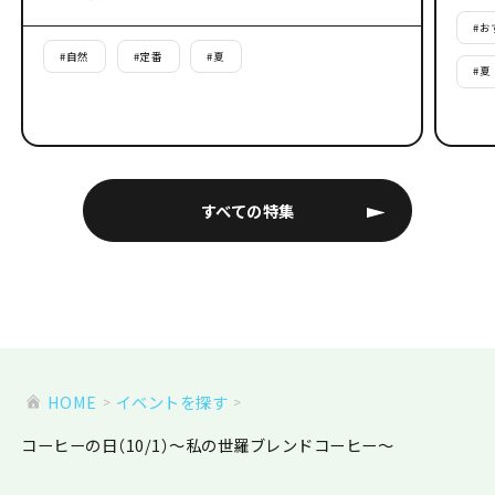
#
お
#
自然
#
定番
#
夏
#
夏
すべての特集
HOME
イベントを探す
コーヒーの日（10/1）～私の世羅ブレンドコーヒー～