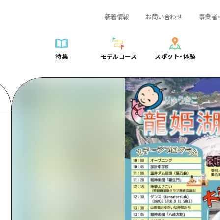
新着情報
お問い合わせ
事業者
一覧
サイクリング
広島おもてなしパス
スポット・体験一覧
学び・体験
広島市周辺
弾丸
広島市周辺
ガイドブック
shima 公式ガイド
ショッピング
HIROSHIMA FREE Wi-Fi
定番
安芸
日帰り
安芸
広島県の魅力を動
特集
モデルコース
スポット・体験
ラベル
スポーツ
観光案内所
歴史・文化
備後
半日
備後
よくあるご質問
特集
モデルコース
スポット・体験
日常
ナイトライフ
広島県を訪れる外国人旅行者向け情報一覧
癒し
備北
1泊2日
備北
メディア掲載情報
世界遺産
ボランティアガイド
自然
芸北
2泊3日
芸北
フォトダウンロー
覧
モデルコース一覧
お役立ち情報一覧
サイクリング
スポット・体験一覧
学び・体験
広島市周辺
広島おもてなしパス
弾丸
広
ユニバーサルツーリズム
宮島周辺
宮島周辺
関連リンク
め
Dive! Hiroshima 公式ガイド
アクセス
ショッピング
定番
安芸
HIROSHIMA FREE Wi-Fi
日帰
安
山口県東部
山口県東部
広島もしもトラベル
二次交通まとめ
スポーツ
歴史・文化
備後
観光案内所
半日
備
愛媛県
ト・祭り
あたらしい非日常
施設の混雑状況のお知らせ
ナイトライフ
癒し
備北
広島県を訪れる外国人旅行
1泊
備
島根県
・酒
お得な周遊チケット
世界遺産
自然
芸北
ボランティアガイド
2泊
芸
手荷物預かり・配送サービス
宮島周辺
ユニバーサルツーリズム
宮
山口県東部
山
愛