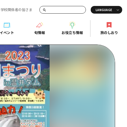
・学校関係者の皆さま
画でご紹介！
イベント
旬情報
お役立ち情報
旅のしおり
イベント
旬情報
お役立ち情報
旅のしおり
ド
島市周辺
ガイドブック
り
芸
広島県の魅力を動画でご紹介！
後
よくあるご質問
者向け情報一覧
2日
北
メディア掲載情報
3日
北
フォトダウンロード
島周辺
関連リンク
口県東部
媛県