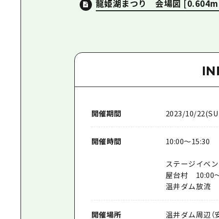
龍姫湖まつり 会場図
[0.604m
I
開催期間
2023/10/22(SU
開催時間
10:00～15:30
ステージイベント 
屋台村 10:00～
温井ダム放流 10:
開催場所
温井ダム周辺（