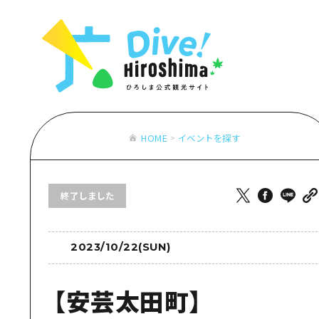
お役立ち情報一覧
特集一覧
モデルコース
アクセス
おすすめ
Dive! Hiro
二次交通まとめ
アート
広島もしもト
施設の混雑状況のお知らせ
イベント・祭り
あたらしい非
お得な周遊チケット
グルメ・酒
HOME
イベントを探す
特集一
手荷物預かり・配送サービス
おすす
終了しました
アート
イベン
グルメ
2023/10/22(SUN)
【安芸太田町】