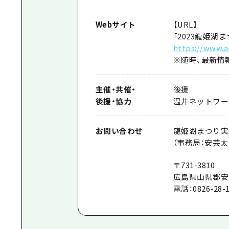
Webサイト
【URL】
「2023龍姫湖
https://www.a
※随時、最新情
主催
・
共催
・
後援
後援
・
協力
温井ネットワー
お問い合わせ
龍姫湖まつり実
（事務局：安芸
〒731-3810
広島県山県郡安芸
電話：0826-28-1