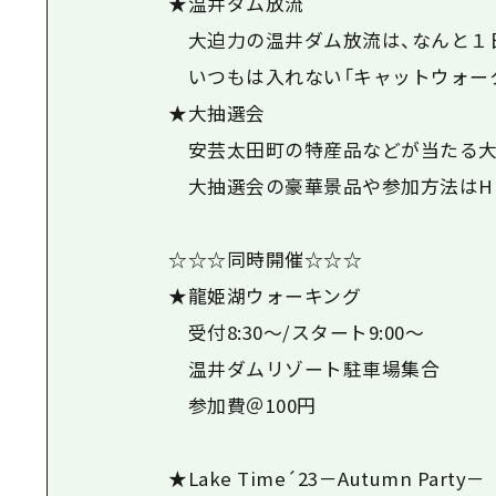
★温井ダム放流
大迫力の温井ダム放流は、なんと１
いつもは入れない「キャットウォーク
★大抽選会
安芸太田町の特産品などが当たる大
大抽選会の豪華景品や参加方法はHP
☆☆☆同時開催☆☆☆
★龍姫湖ウォーキング
受付8:30～/スタート9:00～
温井ダムリゾート駐車場集合
参加費＠100円
★Lake Time´23－Autumn Party－