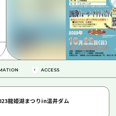
島
MATION
ACCESS
2023龍姫湖まつりin温井ダム