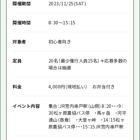
開催期間
2023/11/25(SAT)
開催時間
8：30～15：15
対象者
初心者向き
定員
20名（最少催行人員15名）＊応募多数の
場合は抽選
料金
4,000円（現地払い） お弁当付き
イベント内容
集合：JR宮内串戸駅（山側）8：20・・・9：
30松ヶ原農協バス停 ・馬ヶ岳 ・河平
連山（昼食） ・大里ヶ峠 ・14：15松ヶ
原農協バス停・・・15：15JR宮内串戸駅