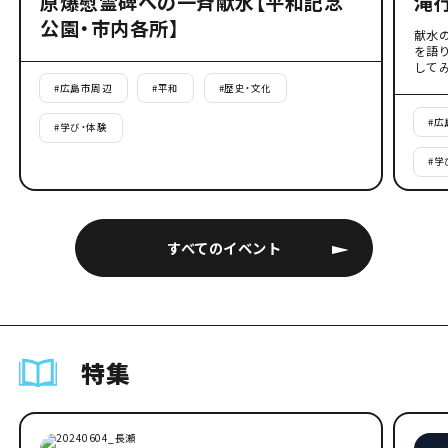
原爆慰霊碑への一斉献水【平和記念
滝
公園・市内各所】
献水
を語
して
#
広島市周辺
#
平和
#
歴史・文化
#
広
#
学び・体験
#
学
すべてのイベント
特集