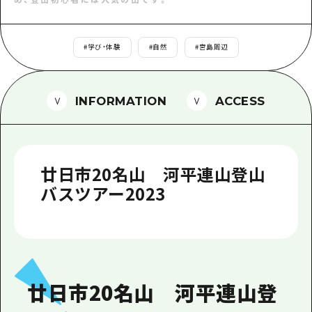
1泊2日
広島県を訪れる外国人旅行者向け情報一
2泊3日
ボランティアガイド
#
学び・体験
#
自然
#
宮島周辺
ユニバーサルツーリズム
INFORMATION
ACCESS
ガイドブック
広島県の魅力を動画でご紹介！
よくあるご質問
廿日市20名山 河平連山登山
メディア掲載情報
バスツアー2023
フォトダウンロード
関連リンク
廿日市20名山 河平連山登