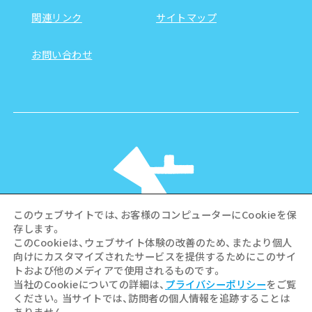
関連リンク
サイトマップ
お問い合わせ
このウェブサイトでは、お客様のコンピューターにCookieを保
存します。
このCookieは、ウェブサイト体験の改善のため、またより個人
向けにカスタマイズされたサービスを提供するためにこのサイ
©Hiroshima Tourism Association /
トおよび他のメディアで使用されるものです。
Hiroshima Prefecture / Hiroshima City .
当社のCookieについての詳細は、
プライバシーポリシー
をご覧
All rights reserved
ください。当サイトでは、訪問者の個人情報を追跡することは
ありません。