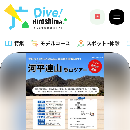
特集
モデルコース
スポット・体験
特集
特集一覧
モデルコース
おすすめ
モデルコース一覧
スポット・体験
アート
Dive! Hiroshima 公式ガイド
スポット・体験一覧
イベント・祭り
イベント
広島もしもトラベル
広島市周辺
グルメ・酒