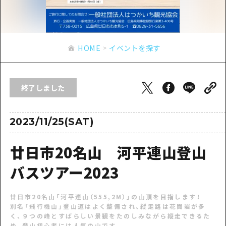
あたらしい非日常
旬情報
安芸
サイクリング
広島市周辺
お役立ち情報
備後
ショッピング
安芸
HOME
イベントを探す
備北
スポーツ
お役立ち情報一覧
HOME
備後
芸北
ナイトライフ
アクセス
備北
終了しました
宮島周辺
世界遺産
二次交通まとめ
新着情報
芸北
山口県東部
学び・体験
施設の混雑状況のお知らせ
2023/11/25(SAT)
宮島周辺
お問い合わせ
愛媛県
定番
お得な周遊チケット
山口県東部
廿日市20名山 河平連山登山
事業者・学校関係者の皆さま
島根県
歴史・文化
手荷物預かり・配送サービス
弾丸
バスツアー2023
癒し
広島おもてなしパス
日帰り
廿日市20名山「河平連山（555,2M）」の山頂を目指します！
自然
HIROSHIMA FREE Wi-Fi
半日
別名「飛行機山」登山道はよく整備され、縦走路は花崗岩が多
く、９つの峰とすばらしい景観をたのしみながら縦走できるた
観光案内所
め、登山初心者には人気の山です。