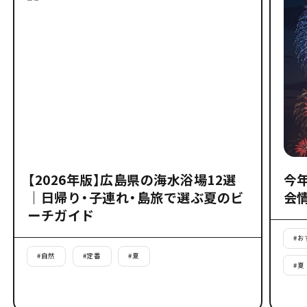
【2026年版】広島県の海水浴場12選
今
｜日帰り・子連れ・島旅で選ぶ夏のビ
会
ーチガイド
#
お
#
自然
#
定番
#
夏
#
夏