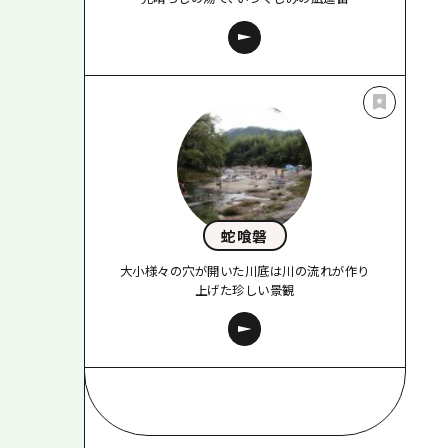
蛇喰磐
大小様々の穴が開いた川底は川の流れが作り
上げた珍しい景観