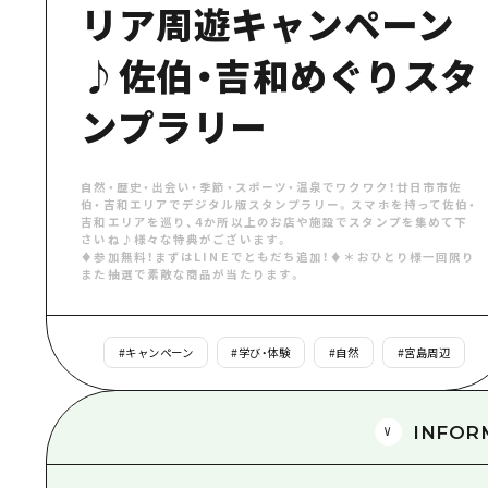
リア周遊キャンペーン
♪佐伯・吉和めぐりスタ
ンプラリー
自然・歴史・出会い・季節・スポーツ・温泉でワクワク！廿日市市佐
伯・吉和エリアでデジタル版スタンプラリー。スマホを持って佐伯・
吉和エリアを巡り、4か所以上のお店や施設でスタンプを集めて下
さいね♪様々な特典がございます。
♦参加無料！まずはLINEでともだち追加！♦＊おひとり様一回限り
また抽選で素敵な商品が当たります。
#
キャンペーン
#
学び・体験
#
自然
#
宮島周辺
INFOR