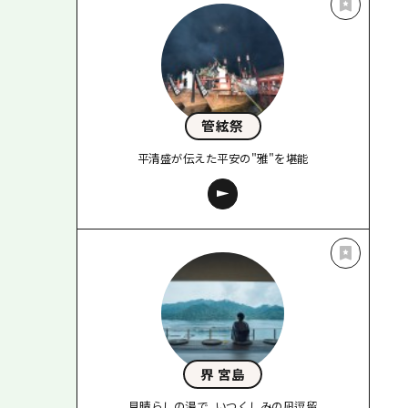
管絃祭
平清盛が伝えた平安の"雅"を堪能
界 宮島
見晴らしの湯で、いつくしみの凪逗留