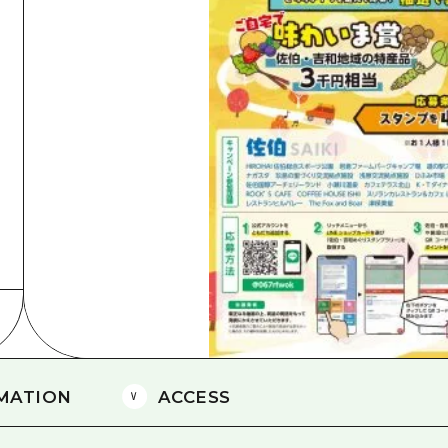
島
MATION
ACCESS