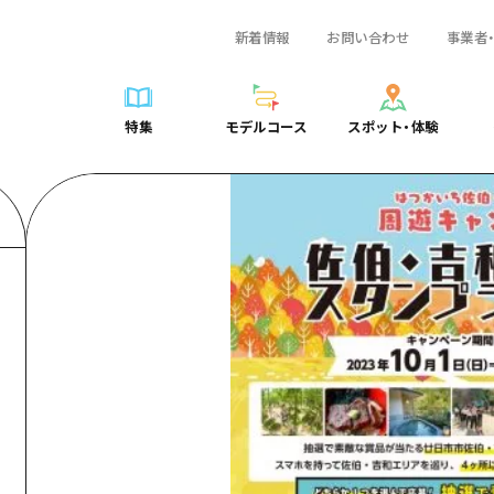
新着情報
お問い合わせ
事業者
一覧
サイクリング
広島おもてなしパス
スポット・体験一覧
学び・体験
広島市周辺
弾丸
広島市周辺
ガイドブック
shima 公式ガイド
ショッピング
HIROSHIMA FREE Wi-Fi
定番
安芸
日帰り
安芸
広島県の魅力を動
特集
モデルコース
スポット・体験
ラベル
スポーツ
観光案内所
歴史・文化
備後
半日
備後
よくあるご質問
特集
モデルコース
スポット・体験
日常
ナイトライフ
広島県を訪れる外国人旅行者向け情報一覧
癒し
備北
1泊2日
備北
メディア掲載情報
世界遺産
ボランティアガイド
自然
芸北
2泊3日
芸北
フォトダウンロー
覧
モデルコース一覧
お役立ち情報一覧
サイクリング
スポット・体験一覧
学び・体験
広島市周辺
広島おもてなしパス
弾丸
広
ユニバーサルツーリズム
宮島周辺
宮島周辺
関連リンク
め
Dive! Hiroshima 公式ガイド
アクセス
ショッピング
定番
安芸
HIROSHIMA FREE Wi-Fi
日帰
安
山口県東部
山口県東部
広島もしもトラベル
二次交通まとめ
スポーツ
歴史・文化
備後
観光案内所
半日
備
愛媛県
ト・祭り
あたらしい非日常
施設の混雑状況のお知らせ
ナイトライフ
癒し
備北
広島県を訪れる外国人旅行
1泊
備
島根県
・酒
お得な周遊チケット
世界遺産
自然
芸北
ボランティアガイド
2泊
芸
手荷物預かり・配送サービス
宮島周辺
ユニバーサルツーリズム
宮
山口県東部
山
愛