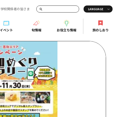
・学校関係者の皆さま
画でご紹介！
イベント
旬情報
お役立ち情報
旅のしおり
イベント
旬情報
お役立ち情報
旅のしおり
ド
島市周辺
ガイドブック
り
芸
広島県の魅力を動画でご紹介！
後
よくあるご質問
者向け情報一覧
2日
北
メディア掲載情報
3日
北
フォトダウンロード
島周辺
関連リンク
口県東部
媛県