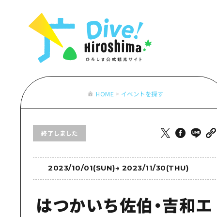
お役立ち情報一覧
特集一覧
モデルコース
アクセス
おすすめ
Dive! Hiro
二次交通まとめ
アート
広島もしもト
施設の混雑状況のお知らせ
イベント・祭り
あたらしい非
お得な周遊チケット
グルメ・酒
HOME
イベントを探す
特集一
手荷物預かり・配送サービス
おすす
終了しました
アート
イベン
グルメ
2023/10/01(SUN)
→
2023/11/30(THU)
はつかいち佐伯・吉和エ