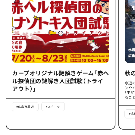
カープオリジナル謎解きゲーム「赤ヘ
秋
ル探偵団の謎解き入団試験（トライ
水辺
アウト）」
ンや
「平
るこ
#
広島市周辺
#
スポーツ
#
広