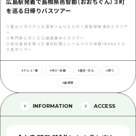
広島駅発着で島根県邑智郡（おおちぐん）３町
1泊2日
広島県を訪れる外国人旅行者向け情報一
を巡る日帰りバスツアー
2泊3日
ボランティアガイド
①里山イタリアン＆温泉ソムリエと行く邑智郡秘湯めぐりツア
ー
ユニバーサルツーリズム
②専門家と行く三江線遺構めぐりツアー
③地元食材を使った懐石料理とレールバイク体験INAKAイル
ガイドブック
ミ見学ツアー
広島県の魅力を動画でご紹介！
よくあるご質問
#
グルメ・酒
#
学び・体験
#
歴史・文化
#
祭り
メディア掲載情報
#
島根県
フォトダウンロード
INFORMATION
ACCESS
関連リンク