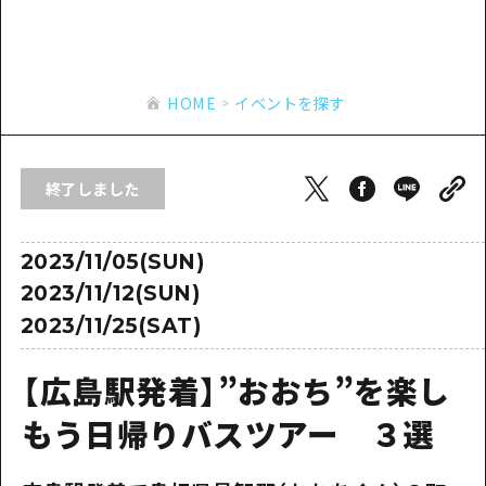
あたらしい非日常
旬情報
安芸
サイクリング
広島市周辺
お役立ち情報
備後
ショッピング
安芸
HOME
イベントを探す
備北
スポーツ
お役立ち情報一覧
HOME
備後
芸北
ナイトライフ
アクセス
備北
終了しました
宮島周辺
世界遺産
二次交通まとめ
新着情報
芸北
山口県東部
学び・体験
施設の混雑状況のお知らせ
2023/11/05(SUN)
宮島周辺
お問い合わせ
愛媛県
2023/11/12(SUN)
定番
お得な周遊チケット
山口県東部
事業者・学校関係者の皆さま
2023/11/25(SAT)
島根県
歴史・文化
手荷物預かり・配送サービス
弾丸
【広島駅発着】”おおち”を楽し
癒し
広島おもてなしパス
日帰り
もう日帰りバスツアー ３選
自然
HIROSHIMA FREE Wi-Fi
半日
観光案内所