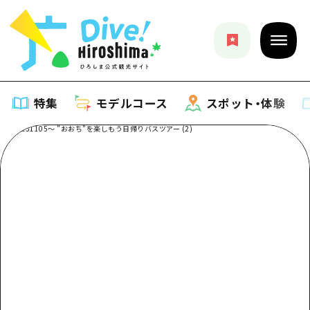
特集
モデルコース
スポット・体験
特集
特集一覧
モデルコース
おすすめ
モデルコース一覧
スポット・体験
アート
Dive! Hiroshima 公式ガイド
スポット・体験一覧
イベント・祭り
イベント
広島もしもトラベル
広島市周辺
グルメ・酒