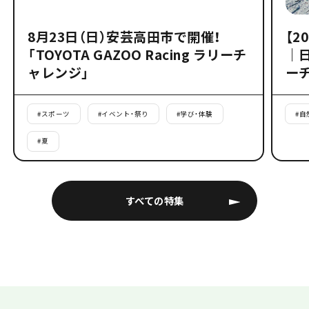
8月23日（日）安芸高田市で開催！
【2
「TOYOTA GAZOO Racing ラリーチ
｜
ャレンジ」
ー
#
スポーツ
#
イベント・祭り
#
学び・体験
#
自
#
夏
すべての特集