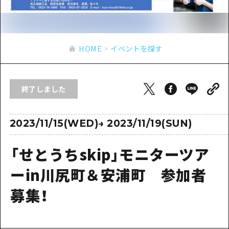
あたらしい非日常
旬情報
安芸
サイクリング
広島市周辺
お役立ち情報
備後
ショッピング
安芸
HOME
イベントを探す
備北
スポーツ
お役立ち情報一覧
HOME
備後
芸北
ナイトライフ
アクセス
備北
終了しました
宮島周辺
世界遺産
二次交通まとめ
新着情報
芸北
山口県東部
学び・体験
施設の混雑状況のお知らせ
2023/11/15(WED)
→
2023/11/19(SUN)
宮島周辺
お問い合わせ
愛媛県
定番
お得な周遊チケット
山口県東部
「せとうちskip」モニターツア
事業者・学校関係者の皆さま
島根県
歴史・文化
手荷物預かり・配送サービス
弾丸
ーin川尻町＆安浦町 参加者
癒し
広島おもてなしパス
日帰り
募集！
自然
HIROSHIMA FREE Wi-Fi
半日
観光案内所