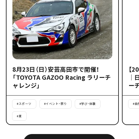
8月23日（日）安芸高田市で開催！
【2
「TOYOTA GAZOO Racing ラリーチ
｜
ャレンジ」
ー
#
スポーツ
#
イベント・祭り
#
学び・体験
#
自
#
夏