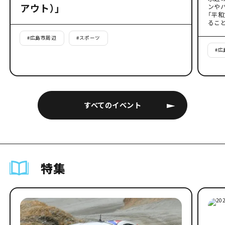
アウト）」
ンや
「平
るこ
#
広島市周辺
#
スポーツ
#
広
すべてのイベント
特集