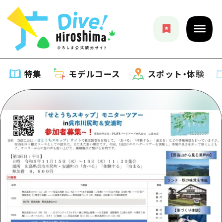
特集
モデルコース
スポット・体験
特集
特集一覧
モデルコース
おすすめ
モデルコース一覧
スポット・体験
アート
Dive! Hiroshima 公式ガイド
スポット・体験一覧
イベント・祭り
イベント
広島もしもトラベル
広島市周辺
グルメ・酒