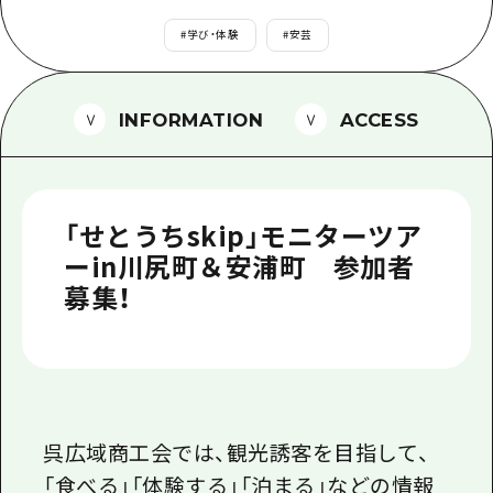
1泊2日
広島県を訪れる外国人旅行者向け情報一
#
学び・体験
#
安芸
2泊3日
ボランティアガイド
ユニバーサルツーリズム
INFORMATION
ACCESS
ガイドブック
広島県の魅力を動画でご紹介！
「せとうちskip」モニターツア
よくあるご質問
ーin川尻町＆安浦町 参加者
募集！
メディア掲載情報
フォトダウンロード
関連リンク
呉広域商工会では、観光誘客を目指して、
「食べる」「体験する」「泊まる」などの情報