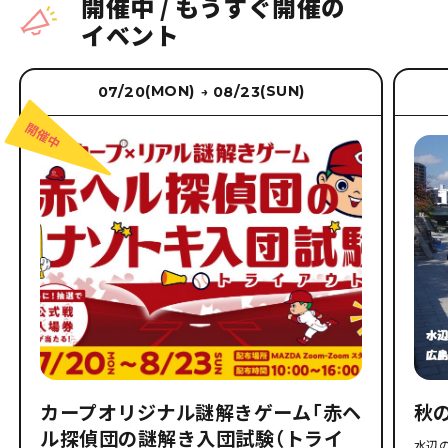
開催中
/
もうすぐ開催の
イベント
(MON)
(SUN)
07/20
08/23
→
カープオリジナル謎解きゲーム「赤ヘ
秋
ル探偵団の謎解き入団試験（トライ
水辺