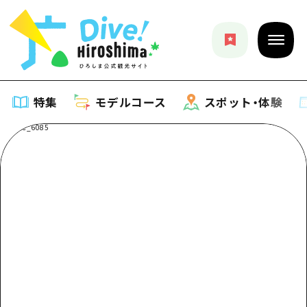
特集
モデルコース
スポット・体験
特集
特集一覧
モデルコース
おすすめ
モデルコース一覧
スポット・体験
アート
Dive! Hiroshima 公式ガイド
スポット・体験一覧
イベント・祭り
イベント
広島もしもトラベル
広島市周辺
グルメ・酒