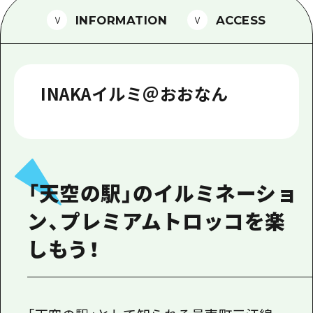
1泊2日
INFORMATION
ACCESS
広島県を訪れる外国人旅行者向け情報一
2泊3日
ボランティアガイド
ユニバーサルツーリズム
INAKAイルミ＠おおなん
ガイドブック
広島県の魅力を動画でご紹介！
よくあるご質問
「天空の駅」のイルミネーショ
メディア掲載情報
ン、プレミアムトロッコを楽
フォトダウンロード
しもう！
関連リンク