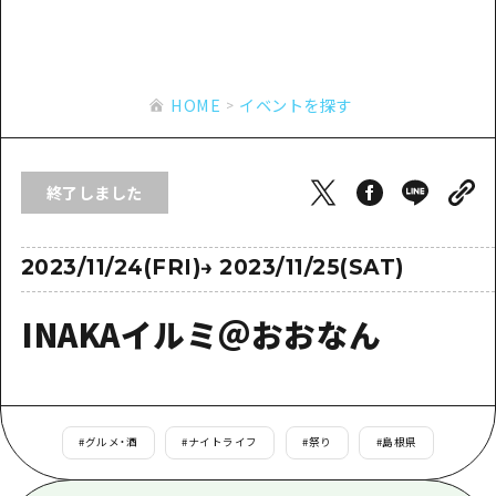
あたらしい非日常
旬情報
安芸
サイクリング
広島市周辺
お役立ち情報
備後
ショッピング
安芸
HOME
イベントを探す
備北
スポーツ
お役立ち情報一覧
HOME
備後
芸北
ナイトライフ
アクセス
備北
終了しました
宮島周辺
世界遺産
二次交通まとめ
新着情報
芸北
山口県東部
学び・体験
施設の混雑状況のお知らせ
2023/11/24(FRI)
→
2023/11/25(SAT)
宮島周辺
お問い合わせ
愛媛県
定番
お得な周遊チケット
山口県東部
INAKAイルミ＠おおなん
事業者・学校関係者の皆さま
島根県
歴史・文化
手荷物預かり・配送サービス
弾丸
癒し
広島おもてなしパス
日帰り
自然
HIROSHIMA FREE Wi-Fi
#
グルメ・酒
#
ナイトライフ
#
祭り
#
島根県
半日
観光案内所