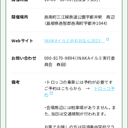
開催場所
邑南町三江線鉄道公園宇都井駅 周辺
（島根県邑智郡邑南町宇都井1044）
Webサイト
INAKAイルミ@おおなん2023
お問い合わせ
090-8170-9894（INAKAイルミ実行委
員会 森田）
備考
・トロッコの乗車には予約が必要です
ご予約はこちらから →
トロッコ予
約
・会場周辺には駐車場がありません。ま
た、当日は交通規制が行われます。
お車でお越しの方は羽須美中学校グラ