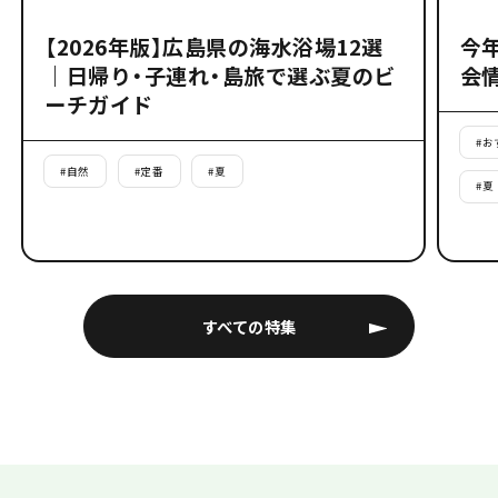
【2026年版】広島県の海水浴場12選
今
｜日帰り・子連れ・島旅で選ぶ夏のビ
会
ーチガイド
#
お
#
自然
#
定番
#
夏
#
夏
すべての特集