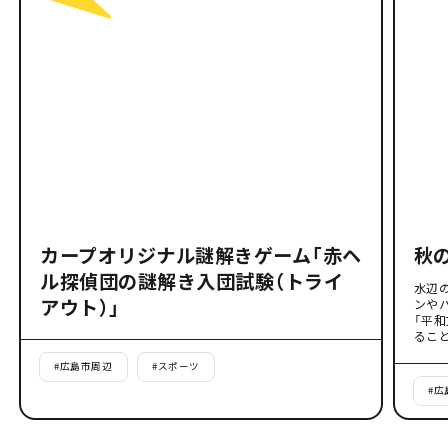
カープオリジナル謎解きゲーム「赤ヘ
秋
ル探偵団の謎解き入団試験（トライ
水辺
アウト）」
ンや
「平
るこ
#
広島市周辺
#
スポーツ
#
広