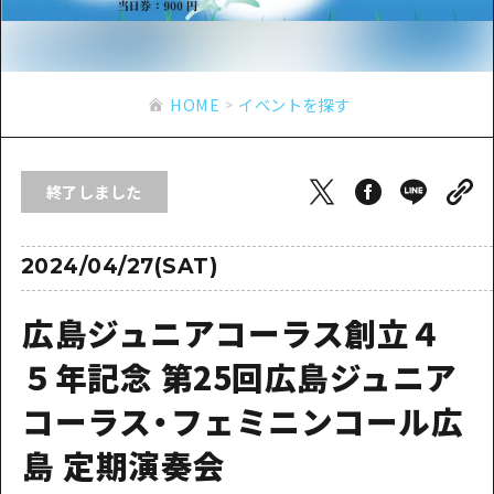
あたらしい非日常
旬情報
安芸
サイクリング
広島市周辺
お役立ち情報
備後
ショッピング
安芸
HOME
イベントを探す
備北
スポーツ
お役立ち情報一覧
HOME
備後
芸北
ナイトライフ
アクセス
備北
終了しました
宮島周辺
世界遺産
二次交通まとめ
新着情報
芸北
山口県東部
学び・体験
施設の混雑状況のお知らせ
2024/04/27(SAT)
宮島周辺
お問い合わせ
愛媛県
定番
お得な周遊チケット
山口県東部
広島ジュニアコーラス創立４
事業者・学校関係者の皆さま
島根県
歴史・文化
手荷物預かり・配送サービス
弾丸
５年記念 第25回広島ジュニア
癒し
広島おもてなしパス
日帰り
コーラス・フェミニンコール広
自然
HIROSHIMA FREE Wi-Fi
半日
島 定期演奏会
観光案内所