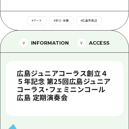
1泊2日
広島県を訪れる外国人旅行者向け情報一
2泊3日
ボランティアガイド
#
アート
#
学び・体験
#
広島市周辺
ユニバーサルツーリズム
INFORMATION
ACCESS
ガイドブック
広島県の魅力を動画でご紹介！
よくあるご質問
広島ジュニアコーラス創立４
メディア掲載情報
５年記念 第25回広島ジュニア
コーラス・フェミニンコール
フォトダウンロード
広島 定期演奏会
関連リンク