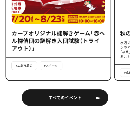
カープオリジナル謎解きゲーム「赤ヘ
秋
ル探偵団の謎解き入団試験（トライ
水辺
アウト）」
ンや
「平
るこ
#
広島市周辺
#
スポーツ
#
広
すべてのイベント