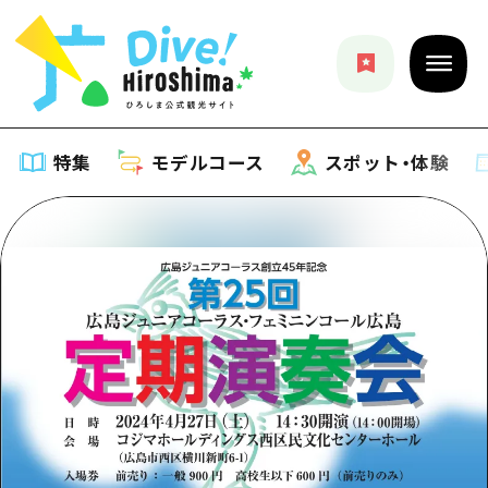
特集
モデルコース
スポット・体験
特集
特集一覧
モデルコース
おすすめ
モデルコース一覧
スポット・体験
アート
Dive! Hiroshima 公式ガイド
スポット・体験一覧
イベント・祭り
イベント
広島もしもトラベル
広島市周辺
グルメ・酒