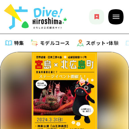
特集
モデルコース
スポット・体験
特集
特集一覧
モデルコース
おすすめ
モデルコース一覧
スポット・体験
アート
Dive! Hiroshima 公式ガイド
スポット・体験一覧
イベント・祭り
イベント
広島もしもトラベル
広島市周辺
グルメ・酒