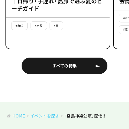
｜日帰り・子連れ・島旅で選ぶ夏のビ
会
ーチガイド
#
お
#
自然
#
定番
#
夏
#
夏
すべての特集
HOME
イベントを探す
「宮島神楽公演」開催‼