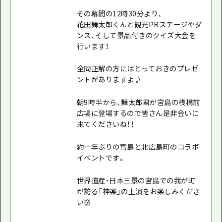
その幕間の12時30分より、
花田舞太郎くんと観光PRステージやダ
ンス、そして景品付きのクイズ大会を
行います！
全問正解の方にはとっておきのプレゼ
ントがありますよ♪
朝9時半から、舞太郎君が宮島の桟橋前
広場に登場するので皆さん是非会いに
来てくださいね！！
約一年ぶりの宮島と北広島町のコラボ
イベントです。
世界遺産・日本三景の宮島での我が町
が誇る「神楽」の上演をお楽しみくださ
い👹