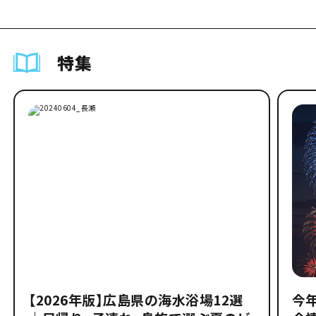
特集
【2026年版】広島県の海水浴場12選
今