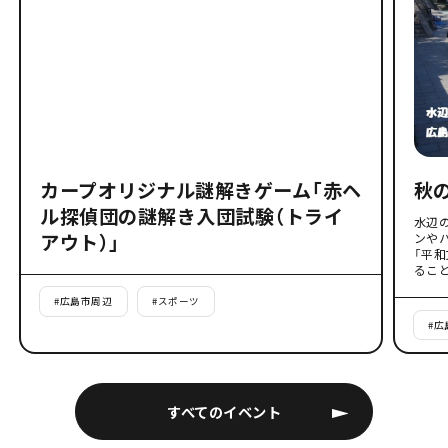
カープオリジナル謎解きゲーム「赤ヘ
秋
ル探偵団の謎解き入団試験（トライ
水辺
アウト）」
ンや
「平
るこ
#
広島市周辺
#
スポーツ
#
広
すべてのイベント