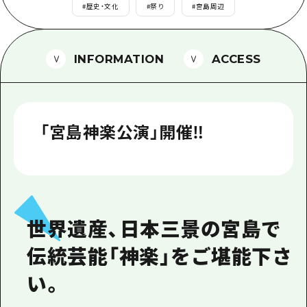
1泊2日
#
歴史・文化
#
祭り
#
宮島周辺
広島県を訪れる外国人旅行者向け情報一
2泊3日
ボランティアガイド
INFORMATION
ACCESS
ユニバーサルツーリズム
ガイドブック
「宮島神楽公演」開催‼
広島県の魅力を動画でご紹介！
よくあるご質問
メディア掲載情報
フォトダウンロード
世界遺産、日本三景の宮島で
関連リンク
伝統芸能「神楽」をご堪能下さ
い。