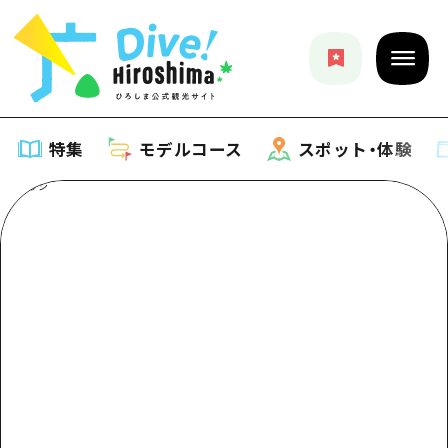
特集
モデルコース
スポット・体験
特集
特集一覧
モデルコース
おすすめ
モデルコース一覧
スポット・体験
アート
Dive! Hiroshima 公式ガイド
スポット・体験一覧
イベント・祭り
イベント
広島もしもトラベル
広島市周辺
グルメ・酒