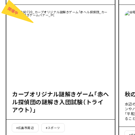
カープオリジナル謎解きゲーム「赤ヘ
秋
ル探偵団の謎解き入団試験（トライ
水辺
アウト）」
ンや
「平
るこ
#
広島市周辺
#
スポーツ
#
広