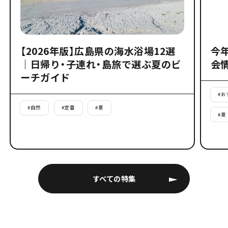
【2026年版】広島県の海水浴場12選
今
｜日帰り・子連れ・島旅で選ぶ夏のビ
会
ーチガイド
#
お
#
自然
#
定番
#
夏
#
夏
すべての特集