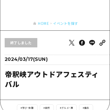
あたらしい非日常
旬情報
安芸
サイクリング
広島市周辺
お役立ち情報
備後
ショッピング
安芸
HOME
イベントを探す
備北
スポーツ
お役立ち情報一覧
HOME
備後
芸北
ナイトライフ
アクセス
備北
終了しました
宮島周辺
世界遺産
二次交通まとめ
新着情報
芸北
山口県東部
学び・体験
施設の混雑状況のお知らせ
2024/03/17(SUN)
宮島周辺
お問い合わせ
愛媛県
定番
お得な周遊チケット
山口県東部
帝釈峡アウトドアフェスティ
事業者・学校関係者の皆さま
島根県
歴史・文化
手荷物預かり・配送サービス
弾丸
バル
癒し
広島おもてなしパス
日帰り
自然
HIROSHIMA FREE Wi-Fi
半日
観光案内所
#
学び・体験
#
自然
#
グルメ・酒
#
備北