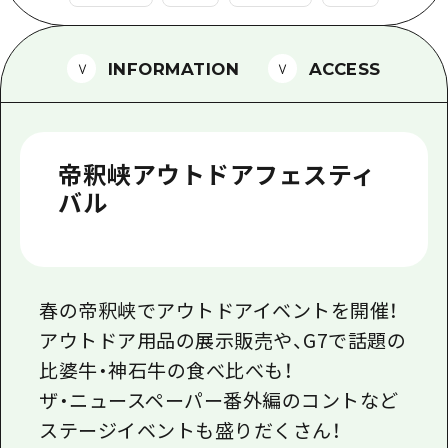
1泊2日
広島県を訪れる外国人旅行者向け情報一
2泊3日
ボランティアガイド
INFORMATION
ACCESS
ユニバーサルツーリズム
ガイドブック
帝釈峡アウトドアフェスティ
広島県の魅力を動画でご紹介！
バル
よくあるご質問
メディア掲載情報
春の帝釈峡でアウトドアイベントを開催！
フォトダウンロード
アウトドア用品の展示販売や、G7で話題の
関連リンク
比婆牛・神石牛の食べ比べも！
ザ・ニュースペーパー番外編のコントなど
ステージイベントも盛りだくさん！