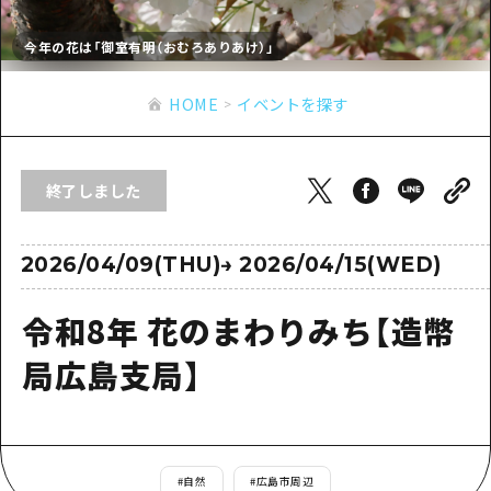
あたらしい非日常
旬情報
安芸
サイクリング
今年の花は「御室有明（おむろありあけ）」
広島市周辺
お役立ち情報
備後
ショッピング
安芸
HOME
イベントを探す
備北
スポーツ
お役立ち情報一覧
HOME
備後
芸北
ナイトライフ
アクセス
備北
終了しました
宮島周辺
世界遺産
二次交通まとめ
新着情報
芸北
山口県東部
学び・体験
施設の混雑状況のお知らせ
2026/04/09(THU)
→
2026/04/15(WED)
宮島周辺
お問い合わせ
愛媛県
定番
お得な周遊チケット
山口県東部
令和8年 花のまわりみち【造幣
事業者・学校関係者の皆さま
島根県
歴史・文化
手荷物預かり・配送サービス
弾丸
局広島支局】
癒し
広島おもてなしパス
日帰り
自然
HIROSHIMA FREE Wi-Fi
半日
観光案内所
#
自然
#
広島市周辺