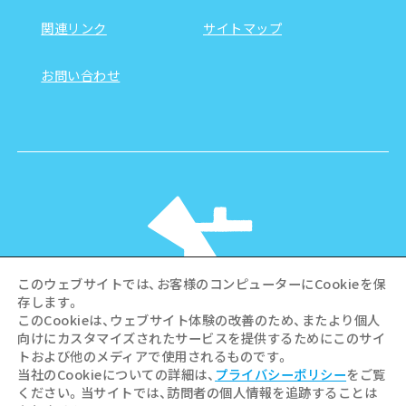
関連リンク
サイトマップ
お問い合わせ
このウェブサイトでは、お客様のコンピューターにCookieを保
存します。
このCookieは、ウェブサイト体験の改善のため、またより個人
向けにカスタマイズされたサービスを提供するためにこのサイ
©Hiroshima Tourism Association /
トおよび他のメディアで使用されるものです。
Hiroshima Prefecture / Hiroshima City .
当社のCookieについての詳細は、
プライバシーポリシー
をご覧
All rights reserved
ください。当サイトでは、訪問者の個人情報を追跡することは