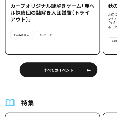
カープオリジナル謎解きゲーム「赤ヘ
秋
ル探偵団の謎解き入団試験（トライ
水辺
アウト）」
ンや
「平
るこ
#
広島市周辺
#
スポーツ
#
広
すべてのイベント
特集