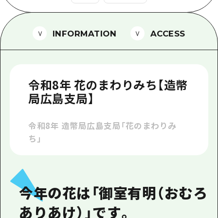
1泊2日
広島県を訪れる外国人旅行者向け情報一
2泊3日
ボランティアガイド
INFORMATION
ACCESS
ユニバーサルツーリズム
ガイドブック
令和8年 花のまわりみち【造幣
広島県の魅力を動画でご紹介！
局広島支局】
よくあるご質問
令和8年 造幣局広島支局「花のまわりみ
メディア掲載情報
ち」
フォトダウンロード
関連リンク
今年の花は「御室有明（おむろ
ありあけ）」です。