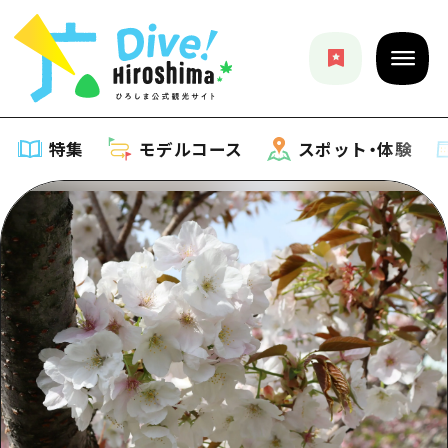
特集
モデルコース
スポット・体験
特集
特集一覧
モデルコース
おすすめ
モデルコース一覧
スポット・体験
アート
Dive! Hiroshima 公式ガイド
スポット・体験一覧
イベント・祭り
イベント
広島もしもトラベル
広島市周辺
グルメ・酒