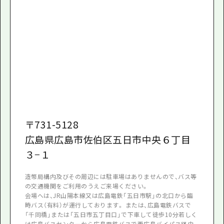
〒
731-5128
広島県広島市佐伯区五日市中央６丁目
３−１
造幣局構内及びその周辺には駐車場はありませんので、バス等
の交通機関をご利用のうえご来場ください。
会場へは、JR山陽本線又は広島電鉄「五日市駅」の北口から臨
時バス（有料）が運行しております。 または、広島電鉄バスで
「千同橋」または「五日市五丁目口」で下車して徒歩10分若しく
は広島バスセンターから広島電鉄バスで西広島バイパス経由