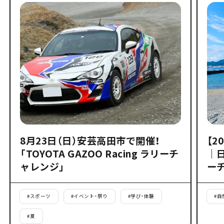
8月23日（日）安芸高田市で開催！
【2
「TOYOTA GAZOO Racing ラリーチ
｜
ャレンジ」
ー
#
スポーツ
#
イベント・祭り
#
学び・体験
#
自
#
夏