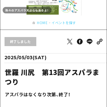
あたらしい非日常
旬情報
安芸
サイクリング
熱々のアスパラ天ぷらもあるよ！
広島市周辺
お役立ち情報
備後
ショッピング
安芸
HOME
イベントを探す
備北
スポーツ
お役立ち情報一覧
HOME
備後
芸北
ナイトライフ
アクセス
備北
終了しました
宮島周辺
世界遺産
二次交通まとめ
新着情報
芸北
山口県東部
学び・体験
施設の混雑状況のお知らせ
2025/05/03(SAT)
宮島周辺
お問い合わせ
愛媛県
定番
お得な周遊チケット
山口県東部
世羅 川尻 第13回アスパラま
事業者・学校関係者の皆さま
島根県
歴史・文化
手荷物預かり・配送サービス
弾丸
つり
癒し
広島おもてなしパス
日帰り
アスパラはなくなり次第、終了！
自然
HIROSHIMA FREE Wi-Fi
半日
観光案内所