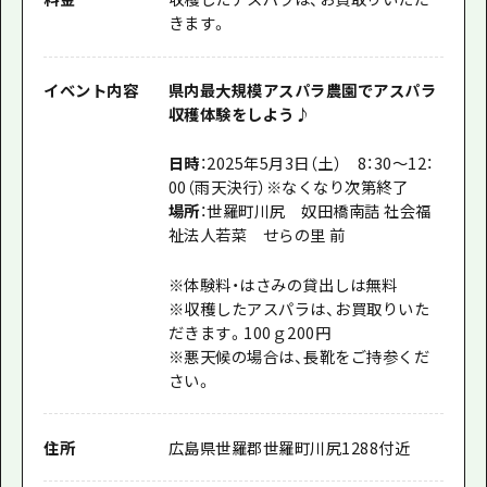
きます。
イベント内容
県内最大規模アスパラ農園でアスパラ
収穫体験をしよう♪
日時
：2025年5月3日（土） 8：30～12：
00（雨天決行）※なくなり次第終了
場所
：世羅町川尻 奴田橋南詰 社会福
祉法人若菜 せらの里 前
※体験料・はさみの貸出しは無料
※収穫したアスパラは、お買取りいた
だきます。100ｇ200円
※悪天候の場合は、長靴をご持参くだ
さい。
住所
広島県世羅郡世羅町川尻1288付近