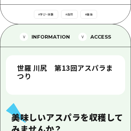
1泊2日
広島県を訪れる外国人旅行者向け情報一
2泊3日
#
学び・体験
#
自然
#
備後
ボランティアガイド
ユニバーサルツーリズム
INFORMATION
ACCESS
ガイドブック
広島県の魅力を動画でご紹介！
世羅 川尻 第13回アスパラま
よくあるご質問
つり
メディア掲載情報
フォトダウンロード
関連リンク
美味しいアスパラを収穫して
みませんか？