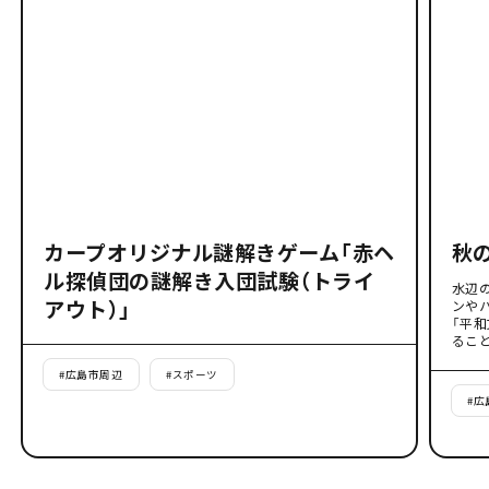
カープオリジナル謎解きゲーム「赤ヘ
秋
ル探偵団の謎解き入団試験（トライ
水辺
アウト）」
ンや
「平
るこ
#
広島市周辺
#
スポーツ
#
広