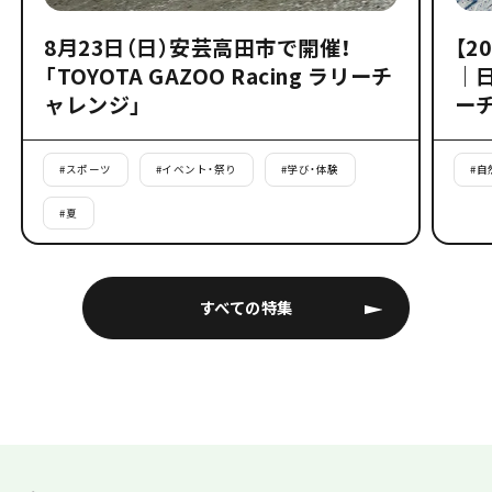
8月23日（日）安芸高田市で開催！
【2
「TOYOTA GAZOO Racing ラリーチ
｜
ャレンジ」
ー
#
スポーツ
#
イベント・祭り
#
学び・体験
#
自
#
夏
すべての特集