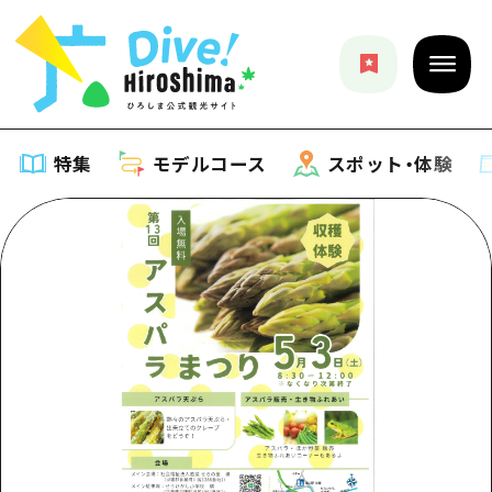
特集
モデルコース
スポット・体験
特集
特集一覧
モデルコース
おすすめ
モデルコース一覧
スポット・体験
アート
Dive! Hiroshima 公式ガイド
スポット・体験一覧
イベント・祭り
イベント
広島もしもトラベル
広島市周辺
グルメ・酒