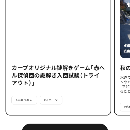
カープオリジナル謎解きゲーム「赤ヘ
秋
ル探偵団の謎解き入団試験（トライ
水辺
アウト）」
ンや
「平
るこ
#
広島市周辺
#
スポーツ
#
広