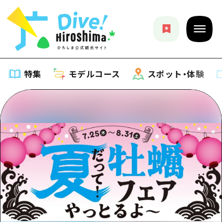
特集
モデルコース
スポット・体験
特集
特集一覧
モデルコース
おすすめ
モデルコース一覧
スポット・体験
アート
Dive! Hiroshima 公式ガイド
スポット・体験一覧
イベント・祭り
イベント
広島もしもトラベル
広島市周辺
グルメ・酒