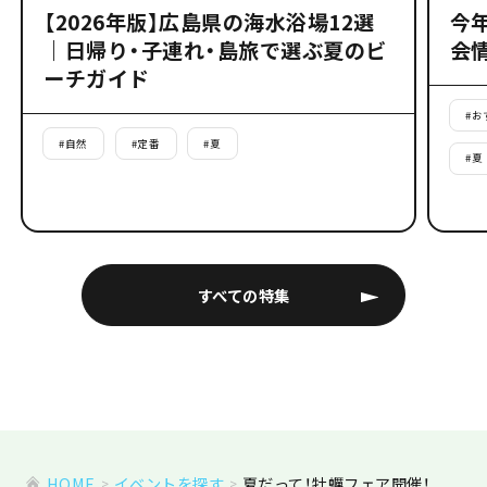
【2026年版】広島県の海水浴場12選
今
｜日帰り・子連れ・島旅で選ぶ夏のビ
会
ーチガイド
#
お
#
自然
#
定番
#
夏
#
夏
すべての特集
HOME
イベントを探す
夏だって！牡蠣フェア開催！