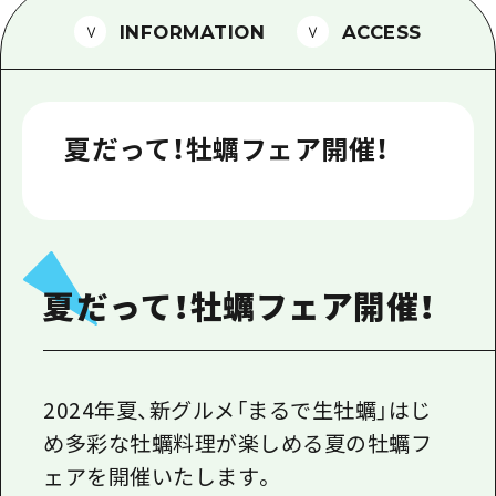
1泊2日
INFORMATION
ACCESS
広島県を訪れる外国人旅行者向け情報一
2泊3日
ボランティアガイド
ユニバーサルツーリズム
夏だって！牡蠣フェア開催！
ガイドブック
広島県の魅力を動画でご紹介！
よくあるご質問
夏だって！牡蠣フェア開催！
メディア掲載情報
フォトダウンロード
関連リンク
2024年夏、新グルメ「まるで生牡蠣」はじ
め多彩な牡蠣料理が楽しめる夏の牡蠣フ
ェアを開催いたします。