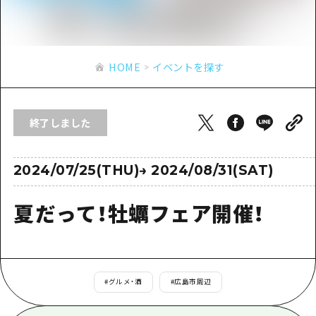
あたらしい非日常
旬情報
安芸
サイクリング
広島市周辺
お役立ち情報
備後
ショッピング
安芸
HOME
イベントを探す
備北
スポーツ
お役立ち情報一覧
HOME
備後
芸北
ナイトライフ
アクセス
備北
終了しました
宮島周辺
世界遺産
二次交通まとめ
新着情報
芸北
山口県東部
学び・体験
施設の混雑状況のお知らせ
2024/07/25(THU)
→
2024/08/31(SAT)
宮島周辺
お問い合わせ
愛媛県
定番
お得な周遊チケット
山口県東部
夏だって！牡蠣フェア開催！
事業者・学校関係者の皆さま
島根県
歴史・文化
手荷物預かり・配送サービス
弾丸
癒し
広島おもてなしパス
日帰り
自然
HIROSHIMA FREE Wi-Fi
#
グルメ・酒
#
広島市周辺
半日
観光案内所