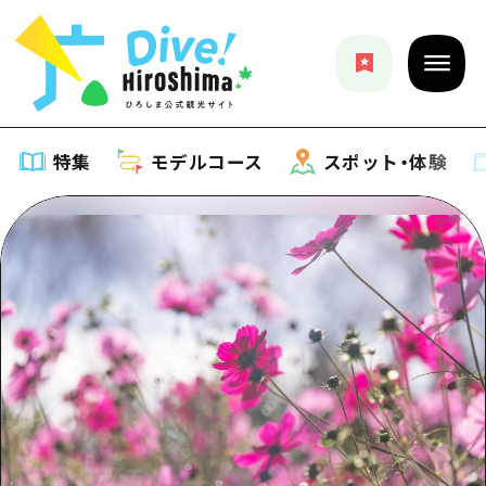
特集
モデルコース
スポット・体験
特集
特集一覧
モデルコース
おすすめ
モデルコース一覧
スポット・体験
アート
Dive! Hiroshima 公式ガイド
スポット・体験一覧
イベント・祭り
イベント
広島もしもトラベル
広島市周辺
グルメ・酒