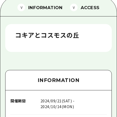
1泊2日
INFORMATION
ACCESS
広島県を訪れる外国人旅行者向け情報一
2泊3日
ボランティアガイド
ユニバーサルツーリズム
コキアとコスモスの丘
ガイドブック
広島県の魅力を動画でご紹介！
よくあるご質問
メディア掲載情報
INFORMATION
フォトダウンロード
関連リンク
開催期間
2024/09/21(SAT) -
2024/10/14(MON)