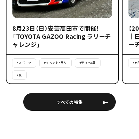
8月23日（日）安芸高田市で開催！
【2
「TOYOTA GAZOO Racing ラリーチ
｜
ャレンジ」
ー
#
スポーツ
#
イベント・祭り
#
学び・体験
#
自
#
夏
すべての特集