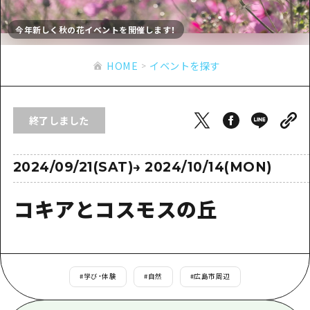
あたらしい非日常
旬情報
安芸
サイクリング
今年新しく秋の花イベントを開催します！
広島市周辺
お役立ち情報
備後
ショッピング
安芸
HOME
イベントを探す
備北
スポーツ
お役立ち情報一覧
HOME
備後
芸北
ナイトライフ
アクセス
備北
終了しました
宮島周辺
世界遺産
二次交通まとめ
新着情報
芸北
山口県東部
学び・体験
施設の混雑状況のお知らせ
2024/09/21(SAT)
→
2024/10/14(MON)
宮島周辺
お問い合わせ
愛媛県
定番
お得な周遊チケット
山口県東部
コキアとコスモスの丘
事業者・学校関係者の皆さま
島根県
歴史・文化
手荷物預かり・配送サービス
弾丸
癒し
広島おもてなしパス
日帰り
自然
HIROSHIMA FREE Wi-Fi
#
学び・体験
#
自然
#
広島市周辺
半日
観光案内所