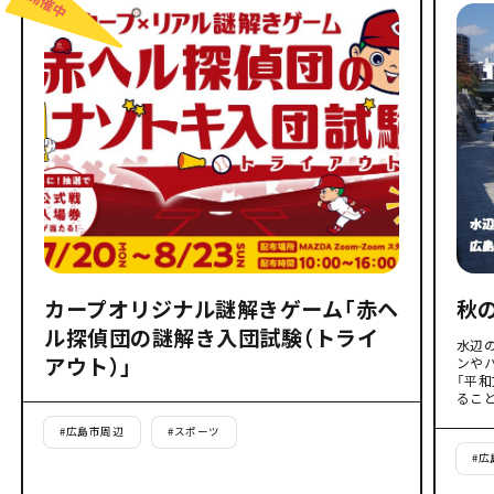
カープオリジナル謎解きゲーム「赤ヘ
秋
ル探偵団の謎解き入団試験（トライ
水辺
アウト）」
ンや
「平
るこ
#
広島市周辺
#
スポーツ
#
広