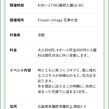
開催時間
9:00〜17:00(最終入園16:30)
開催場所
Flower village 花夢の里
対象者
全般
料金
大人800円、4才～小学生400円※入園
料は開花状況に伴い変動します。
イベント内容
時とともに色づくコキアと、風に揺れ
るコスモスが秋晴れのもと、花の丘を
彩ります。
冬を間近に迎えるこの時期に、秋色に
染まった花畑で心温まる1日を。
住所
広島県世羅郡世羅町上津田3-3