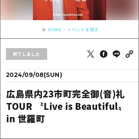
あたらしい非日常
旬情報
安芸
サイクリング
広島市周辺
お役立ち情報
備後
ショッピング
安芸
HOME
イベントを探す
備北
スポーツ
お役立ち情報一覧
HOME
備後
芸北
ナイトライフ
アクセス
備北
終了しました
宮島周辺
世界遺産
二次交通まとめ
新着情報
芸北
山口県東部
学び・体験
施設の混雑状況のお知らせ
2024/09/08(SUN)
宮島周辺
お問い合わせ
愛媛県
定番
お得な周遊チケット
山口県東部
広島県内23市町完全御(音)礼
事業者・学校関係者の皆さま
島根県
歴史・文化
手荷物預かり・配送サービス
弾丸
TOUR 〝Live is Beautiful〟
癒し
広島おもてなしパス
日帰り
in 世羅町
自然
HIROSHIMA FREE Wi-Fi
半日
観光案内所