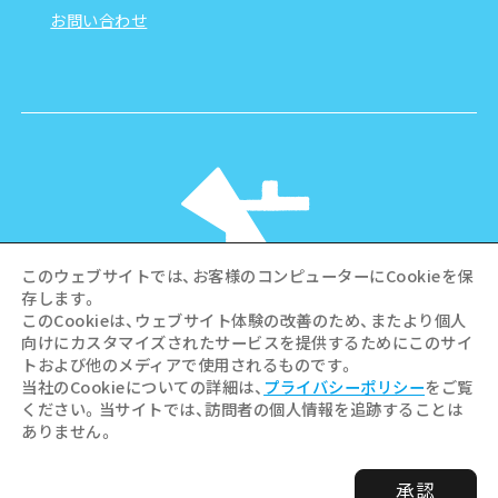
お問い合わせ
このウェブサイトでは、お客様のコンピューターにCookieを保
存します。
このCookieは、ウェブサイト体験の改善のため、またより個人
向けにカスタマイズされたサービスを提供するためにこのサイ
©Hiroshima Tourism Association /
トおよび他のメディアで使用されるものです。
Hiroshima Prefecture / Hiroshima City .
当社のCookieについての詳細は、
プライバシーポリシー
をご覧
All rights reserved
ください。当サイトでは、訪問者の個人情報を追跡することは
ありません。
承認