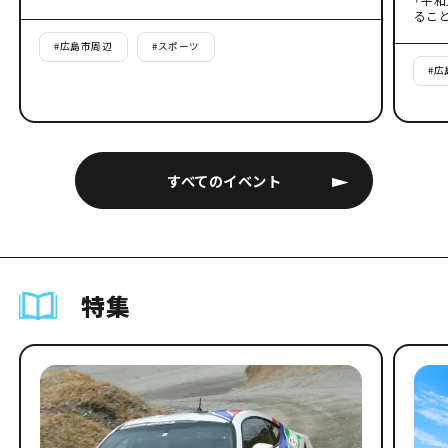
るこ
#
広島市周辺
#
スポーツ
#
広
すべてのイベント
特集