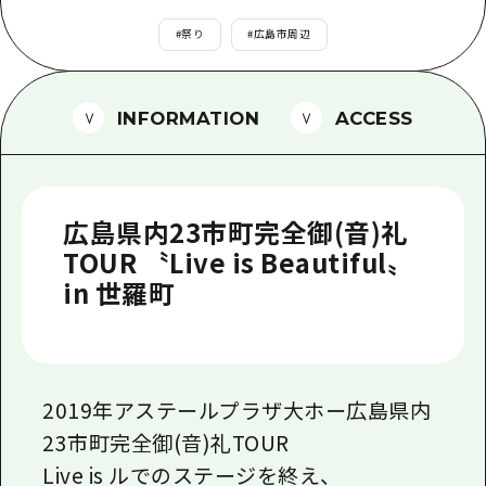
1泊2日
広島県を訪れる外国人旅行者向け情報一
#
祭り
#
広島市周辺
2泊3日
ボランティアガイド
ユニバーサルツーリズム
INFORMATION
ACCESS
ガイドブック
広島県の魅力を動画でご紹介！
広島県内23市町完全御(音)礼
よくあるご質問
TOUR 〝Live is Beautiful〟
in 世羅町
メディア掲載情報
フォトダウンロード
関連リンク
2019年アステールプラザ大ホー広島県内
23市町完全御(音)礼TOUR
Live is ルでのステージを終え、