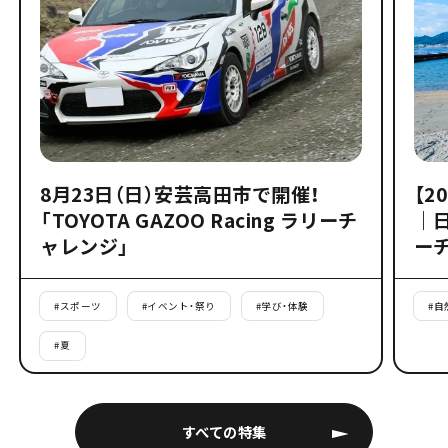
8月23日（日）安芸高田市で開催！
【2
「TOYOTA GAZOO Racing ラリーチ
｜
ャレンジ」
ー
#
スポーツ
#
イベント・祭り
#
学び・体験
#
自
#
夏
すべての特集