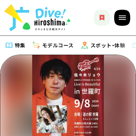
特集
モデルコース
スポット・体験
特集
特集一覧
モデルコース
おすすめ
モデルコース一覧
スポット・体験
アート
Dive! Hiroshima 公式ガイド
スポット・体験一覧
イベント・祭り
イベント
広島もしもトラベル
広島市周辺
グルメ・酒