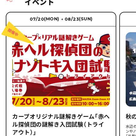
イベント
(MON)
(SUN)
07/20
08/23
→
カープオリジナル謎解きゲーム「赤ヘ
秋
ル探偵団の謎解き入団試験（トライ
水辺
アウト）」
ンや
「平