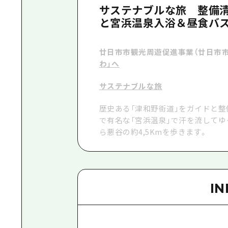
サステナブルな旅 整備
と宮浜温泉入浴＆昼食バ
廿日市市観光周遊促進事業（廿日市
わ」へ
サステナブルな旅
歴史ある「津和野街道」をガイドと整
で有名な「宮浜温泉」で汗を流して
ら悪谷の約4,5Kmを歩きます。
I