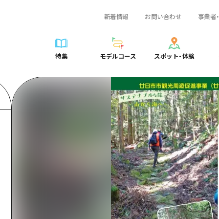
新着情報
お問い合わせ
事業者
一覧
サイクリング
広島おもてなしパス
スポット・体験一覧
学び・体験
広島市周辺
弾丸
広島市周辺
ガイドブック
shima 公式ガイド
ショッピング
HIROSHIMA FREE Wi-Fi
定番
安芸
日帰り
安芸
広島県の魅力を動
特集
モデルコース
スポット・体験
ラベル
スポーツ
観光案内所
歴史・文化
備後
半日
備後
よくあるご質問
特集
モデルコース
スポット・体験
日常
ナイトライフ
広島県を訪れる外国人旅行者向け情報一覧
癒し
備北
1泊2日
備北
メディア掲載情報
世界遺産
ボランティアガイド
自然
芸北
2泊3日
芸北
フォトダウンロー
覧
モデルコース一覧
お役立ち情報一覧
サイクリング
スポット・体験一覧
学び・体験
広島市周辺
広島おもてなしパス
弾丸
広
ユニバーサルツーリズム
宮島周辺
宮島周辺
関連リンク
め
Dive! Hiroshima 公式ガイド
アクセス
ショッピング
定番
安芸
HIROSHIMA FREE Wi-Fi
日帰
安
山口県東部
山口県東部
広島もしもトラベル
二次交通まとめ
スポーツ
歴史・文化
備後
観光案内所
半日
備
愛媛県
ト・祭り
あたらしい非日常
施設の混雑状況のお知らせ
ナイトライフ
癒し
備北
広島県を訪れる外国人旅行
1泊
備
島根県
・酒
お得な周遊チケット
世界遺産
自然
芸北
ボランティアガイド
2泊
芸
手荷物預かり・配送サービス
宮島周辺
ユニバーサルツーリズム
宮
山口県東部
山
愛