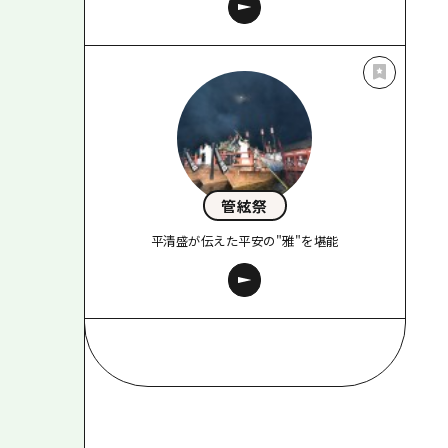
管絃祭
平清盛が伝えた平安の"雅"を堪能