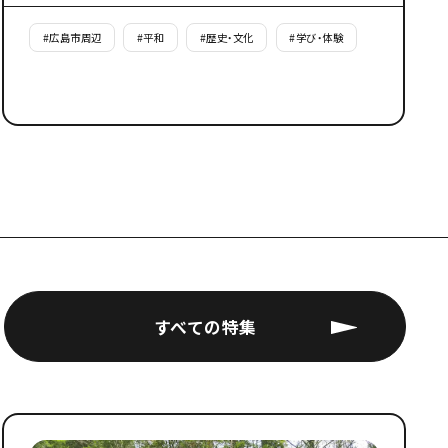
#
広島市周辺
#
平和
#
歴史・文化
#
学び・体験
すべての特集