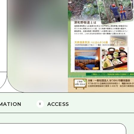
島
MATION
ACCESS