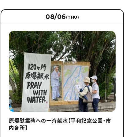
08/06
(THU)
原爆慰霊碑への一斉献水【平和記念公園・市
内各所】