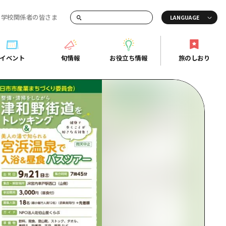
・学校関係者の皆さま
画でご紹介！
イベント
旬情報
お役立ち情報
旅のしおり
イベント
旬情報
お役立ち情報
旅のしおり
ド
島市周辺
ガイドブック
り
芸
広島県の魅力を動画でご紹介！
後
よくあるご質問
者向け情報一覧
2日
北
メディア掲載情報
3日
北
フォトダウンロード
島周辺
関連リンク
口県東部
媛県