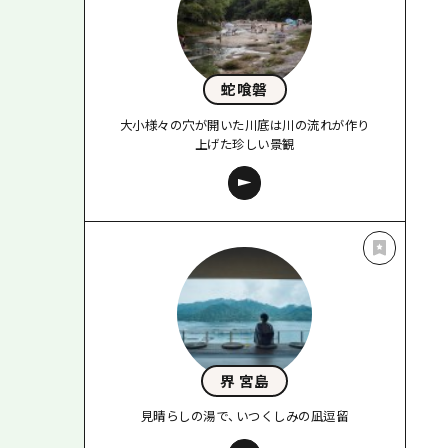
蛇喰磐
大小様々の穴が開いた川底は川の流れが作り
上げた珍しい景観
界 宮島
見晴らしの湯で、いつくしみの凪逗留