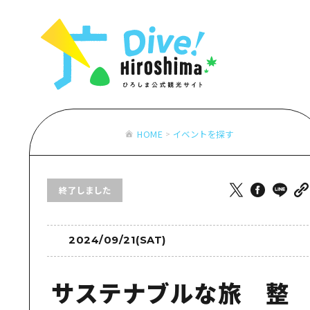
お役立ち情報一覧
特集一覧
モデルコース
アクセス
おすすめ
Dive! Hiro
二次交通まとめ
アート
広島もしもト
施設の混雑状況のお知らせ
イベント・祭り
あたらしい非
お得な周遊チケット
グルメ・酒
HOME
イベントを探す
特集一
手荷物預かり・配送サービス
おすす
終了しました
アート
イベン
グルメ
2024/09/21(SAT)
サステナブルな旅 整