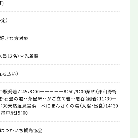
T)
予定）
好きな方対象
人員12名）＊先着順
・現地払い）
駅発着7：45/8：00ーーーーー8：50/9：00栗栖（津和野街
堂・石畳の道・・茶屋床・・かご立て岩・・悪谷（到着）11：30ー
：30天然温泉宮浜 べにまんさくの湯（入浴・昼食）14：30
串戸駅15：00
はつかいち観光協会