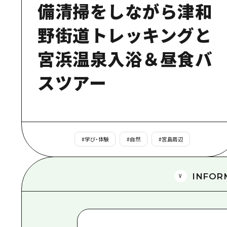
備清掃をしながら津和
野街道トレッキングと
宮浜温泉入浴＆昼食バ
スツアー
#
学び・体験
#
自然
#
宮島周辺
INFOR