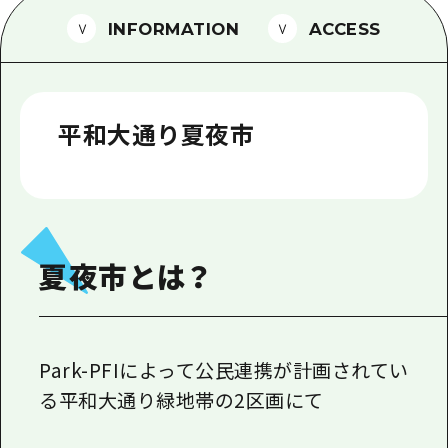
1泊2日
INFORMATION
ACCESS
広島県を訪れる外国人旅行者向け情報一
2泊3日
ボランティアガイド
ユニバーサルツーリズム
平和大通り夏夜市
ガイドブック
広島県の魅力を動画でご紹介！
よくあるご質問
夏夜市とは？
メディア掲載情報
フォトダウンロード
関連リンク
Park-PFIによって公民連携が計画されてい
る平和大通り緑地帯の2区画にて