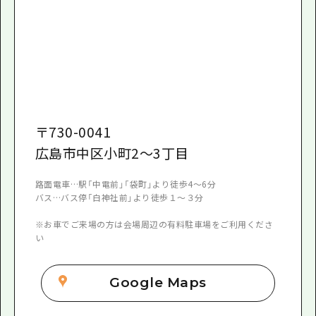
〒
730-0041
広島市中区小町2～3丁目
路面電車…駅「中電前」「袋町」より徒歩4～6分
バス…バス停「白神社前」より徒歩１～３分
​※お車でご来場の方は会場周辺の有料駐車場をご利用くださ
い
Google Maps