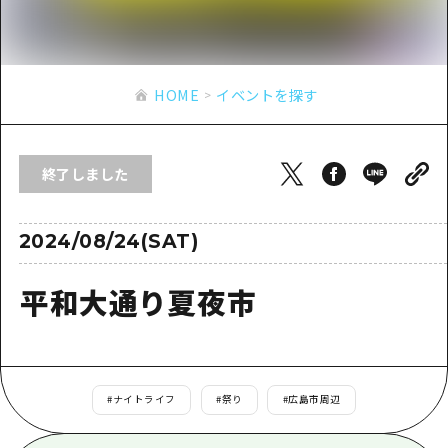
あたらしい非日常
旬情報
安芸
サイクリング
広島市周辺
お役立ち情報
備後
ショッピング
安芸
HOME
イベントを探す
備北
スポーツ
お役立ち情報一覧
HOME
備後
芸北
ナイトライフ
アクセス
備北
終了しました
宮島周辺
世界遺産
二次交通まとめ
新着情報
芸北
山口県東部
学び・体験
施設の混雑状況のお知らせ
2024/08/24(SAT)
宮島周辺
お問い合わせ
愛媛県
定番
お得な周遊チケット
山口県東部
平和大通り夏夜市
事業者・学校関係者の皆さま
島根県
歴史・文化
手荷物預かり・配送サービス
弾丸
癒し
広島おもてなしパス
日帰り
自然
HIROSHIMA FREE Wi-Fi
#
ナイトライフ
#
祭り
#
広島市周辺
半日
観光案内所