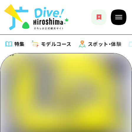
特集
モデルコース
スポット・体験
特集
特集一覧
モデルコース
おすすめ
モデルコース一覧
スポット・体験
アート
Dive! Hiroshima 公式ガイド
スポット・体験一覧
イベント・祭り
イベント
広島もしもトラベル
広島市周辺
グルメ・酒