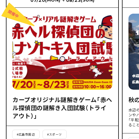
(MON)
(SUN)
07/20
08/23
→
カープオリジナル謎解きゲーム「赤ヘ
秋
ル探偵団の謎解き入団試験（トライ
水辺
アウト）」
ンや
「平
るこ
#
広島市周辺
#
スポーツ