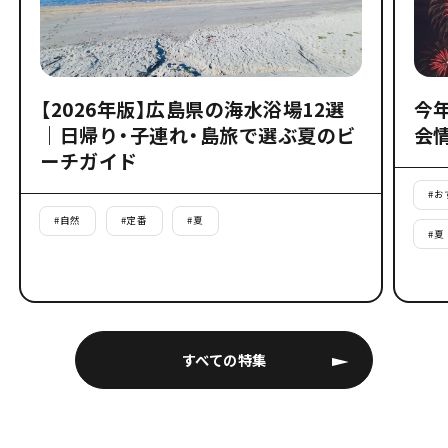
【2026年版】広島県の海水浴場12選
今
｜日帰り・子連れ・島旅で選ぶ夏のビ
会
ーチガイド
#
お
#
自然
#
定番
#
夏
#
夏
すべての特集