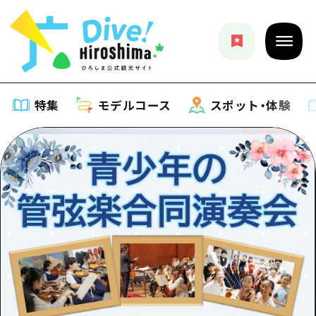
特集
モデルコース
スポット・体験
特集
特集一覧
モデルコース
おすすめ
モデルコース一覧
スポット・体験
アート
Dive! Hiroshima 公式ガイド
スポット・体験一覧
イベント・祭り
イベント
広島もしもトラベル
広島市周辺
グルメ・酒