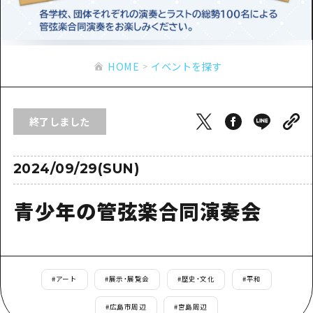
あたらしい非日常
旬情報
安芸
サイクリング
広島市周辺
お役立ち情報
備後
ショッピング
安芸
HOME
イベントを探す
備北
スポーツ
お役立ち情報一覧
HOME
備後
芸北
ナイトライフ
アクセス
備北
終了しました
宮島周辺
世界遺産
二次交通まとめ
新着情報
芸北
山口県東部
学び・体験
施設の混雑状況のお知らせ
2024/09/29(SUN)
宮島周辺
お問い合わせ
愛媛県
定番
お得な周遊チケット
山口県東部
青少年の管弦楽合同演奏会
事業者・学校関係者の皆さま
島根県
歴史・文化
手荷物預かり・配送サービス
弾丸
癒し
広島おもてなしパス
日帰り
自然
HIROSHIMA FREE Wi-Fi
#
アート
#
展示・展覧会
#
歴史・文化
#
平和
半日
観光案内所
#
広島市周辺
#
宮島周辺