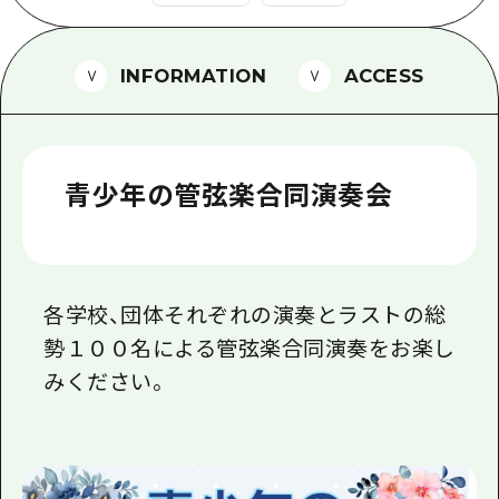
1泊2日
広島県を訪れる外国人旅行者向け情報一
2泊3日
INFORMATION
ACCESS
ボランティアガイド
ユニバーサルツーリズム
ガイドブック
青少年の管弦楽合同演奏会
広島県の魅力を動画でご紹介！
よくあるご質問
メディア掲載情報
各学校、団体それぞれの演奏とラストの総
勢１００名による管弦楽合同演奏をお楽し
フォトダウンロード
みください。
関連リンク