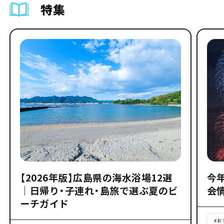
特集
【2026年版】広島県の海水浴場12選
今
｜日帰り・子連れ・島旅で選ぶ夏のビ
会
ーチガイド
#
お