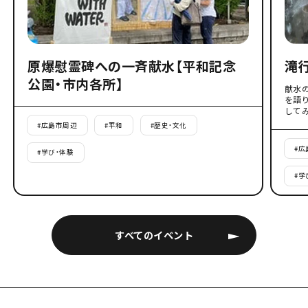
原爆慰霊碑への一斉献水【平和記念
滝
公園・市内各所】
献水
を語
して
#
広島市周辺
#
平和
#
歴史・文化
#
広
#
学び・体験
#
学
すべてのイベント