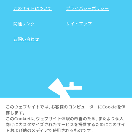
このサイトについて
プライバシーポリシー
関連リンク
サイトマップ
お問い合わせ
このウェブサイトでは、お客様のコンピューターにCookieを保
存します。
このCookieは、ウェブサイト体験の改善のため、またより個人
向けにカスタマイズされたサービスを提供するためにこのサイ
©Hiroshima Tourism Association /
トおよび他のメディアで使用されるものです。
Hiroshima Prefecture / Hiroshima City .