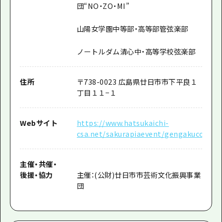
団“
NO
・
ZO
・
MI”
山陽女学園中等部・高等部管弦楽部
ノートルダム清心中・高等学校弦楽部
住所
〒738-0023 広島県廿日市市下平良１
丁目１１−１
Webサイト
https://www.hatsukaichi-
csa.net/sakurapiaevent/gengakuconcer
主催
・
共催
・
後援
・
協力
主催：(公財)廿日市市芸術文化振興事業
団