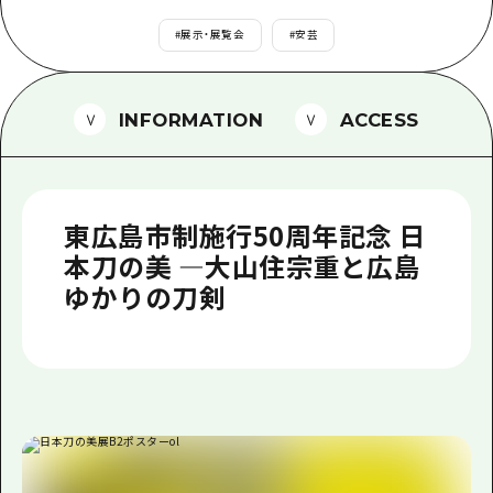
1泊2日
広島県を訪れる外国人旅行者向け情報一
#
展示・展覧会
#
安芸
2泊3日
ボランティアガイド
ユニバーサルツーリズム
INFORMATION
ACCESS
ガイドブック
広島県の魅力を動画でご紹介！
東広島市制施行50周年記念 日
よくあるご質問
本刀の美 ―大山住宗重と広島
ゆかりの刀剣
メディア掲載情報
フォトダウンロード
関連リンク