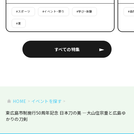
#
スポーツ
#
イベント・祭り
#
学び・体験
#
自
#
夏
すべての特集
HOME
イベントを探す
東広島市制施行50周年記念 日本刀の美 ―大山住宗重と広島ゆ
かりの刀剣