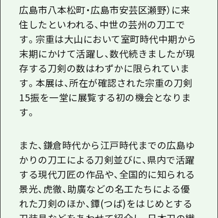
広島市八本松町・広島市安芸区瀬野）に来
住したといわれる、中世の芸州の刀工で
す。宗重は大山において室町時代中期から
末期にかけて活躍し、数代続きましたが現
存する刀剣の数はわずかに限られていま
す。本展は、所在が確認された宗重の刀剣
15
振を一堂に展覧する初の機会となりま
す。
また、鎌倉時代から江戸時代までの広島ゆ
かりの刀工による刀剣並びに、県内で活躍
する現代刀匠の作品や、全国的に知られる
景光、虎徹、助廣などの名工たちによる優
れた刀剣のほか、
鐔(つば)
をはじめとする
刀装具などをあわせて紹介し、日本刀の繊