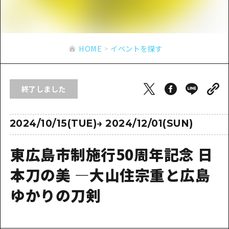
あたらしい非日常
旬情報
安芸
サイクリング
広島市周辺
お役立ち情報
備後
ショッピング
安芸
HOME
イベントを探す
備北
スポーツ
お役立ち情報一覧
HOME
備後
芸北
ナイトライフ
アクセス
備北
終了しました
宮島周辺
世界遺産
二次交通まとめ
新着情報
芸北
山口県東部
学び・体験
施設の混雑状況のお知らせ
2024/10/15(TUE)
→
2024/12/01(SUN)
宮島周辺
お問い合わせ
愛媛県
定番
お得な周遊チケット
山口県東部
東広島市制施行50周年記念 日
事業者・学校関係者の皆さま
島根県
歴史・文化
手荷物預かり・配送サービス
弾丸
本刀の美 ―大山住宗重と広島
癒し
広島おもてなしパス
日帰り
ゆかりの刀剣
自然
HIROSHIMA FREE Wi-Fi
半日
観光案内所