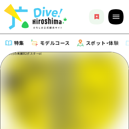
特集
モデルコース
スポット・体験
特集
特集一覧
モデルコース
おすすめ
モデルコース一覧
スポット・体験
アート
Dive! Hiroshima 公式ガイド
スポット・体験一覧
イベント・祭り
イベント
広島もしもトラベル
広島市周辺
グルメ・酒