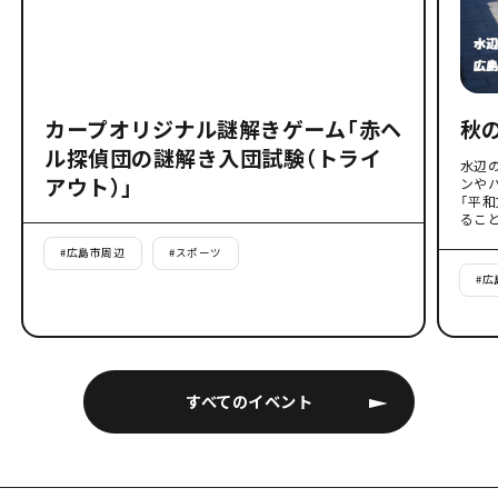
カープオリジナル謎解きゲーム「赤ヘ
秋
ル探偵団の謎解き入団試験（トライ
水辺
アウト）」
ンや
「平
るこ
#
広島市周辺
#
スポーツ
#
広
すべてのイベント