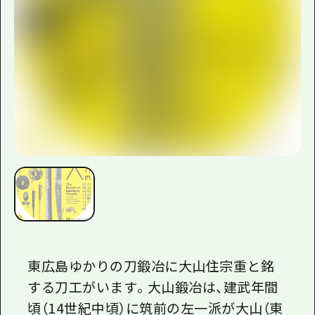
東広島ゆかりの刀鍛冶に大山住宗重と銘
する刀工がいます。大山鍛冶は、建武年間
頃（
14
世紀中頃）に筑前の左一派が大山（東