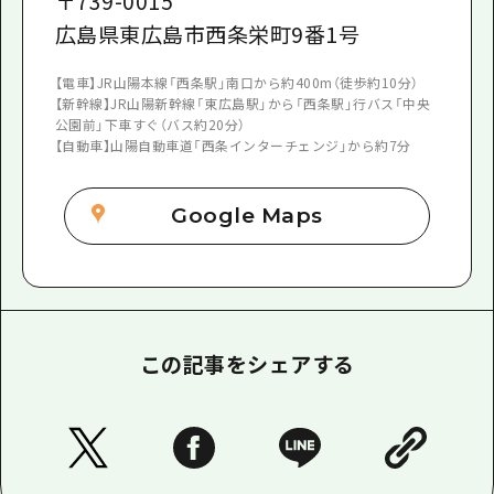
〒
739-0015
広島県東広島市西条栄町9番1号
【電車】JR山陽本線「西条駅」南口から約400m（徒歩約10分）
【新幹線】JR山陽新幹線「東広島駅」から「西条駅」行バス「中央
公園前」下車すぐ（バス約20分）
【自動車】山陽自動車道「西条インターチェンジ」から約7分
Google Maps
この記事をシェアする