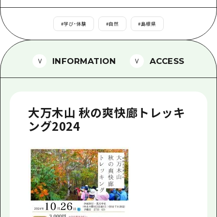
1泊2日
広島県を訪れる外国人旅行者向け情報一
2泊3日
#
学び・体験
#
自然
#
島根県
ボランティアガイド
ユニバーサルツーリズム
INFORMATION
ACCESS
ガイドブック
広島県の魅力を動画でご紹介！
大万木山 秋の爽快廊トレッキ
よくあるご質問
ング2024
メディア掲載情報
フォトダウンロード
関連リンク