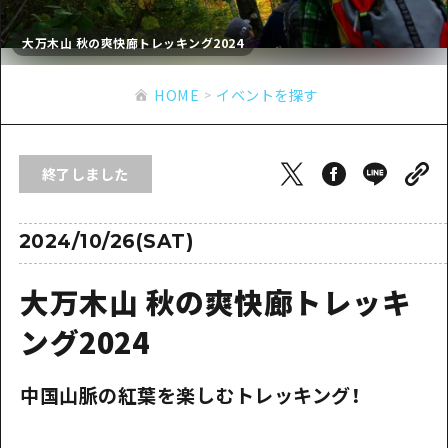
あたらしい非日常
旬情報
安芸
サイクリング
大万木山 秋の爽快廊トレッキング2024
広島市周辺
お役立ち情報
備後
ショッピング
安芸
HOME
イベントを探す
備北
スポーツ
お役立ち情報一覧
HOME
備後
芸北
ナイトライフ
アクセス
備北
終了しました
宮島周辺
世界遺産
二次交通まとめ
新着情報
芸北
山口県東部
学び・体験
施設の混雑状況のお知らせ
2024/10/26(SAT)
宮島周辺
お問い合わせ
愛媛県
定番
お得な周遊チケット
山口県東部
大万木山 秋の爽快廊トレッキ
事業者・学校関係者の皆さま
島根県
歴史・文化
手荷物預かり・配送サービス
弾丸
ング2024
癒し
広島おもてなしパス
日帰り
中国山脈の紅葉を楽しむトレッキング！
自然
HIROSHIMA FREE Wi-Fi
半日
観光案内所