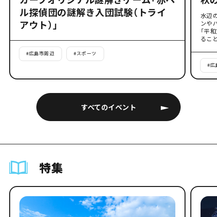
ル探偵団の謎解き入団試験（トライ
水辺
アウト）」
ンや
「平
るこ
#
広島市周辺
#
スポーツ
#
広
すべてのイベント
特集