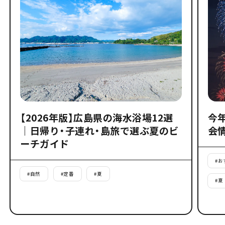
【2026年版】広島県の海水浴場12選
今
｜日帰り・子連れ・島旅で選ぶ夏のビ
会
ーチガイド
#
お
#
自然
#
定番
#
夏
#
夏