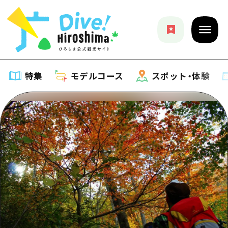
特集
モデルコース
スポット・体験
特集
特集一覧
モデルコース
おすすめ
モデルコース一覧
スポット・体験
アート
Dive! Hiroshima 公式ガイド
スポット・体験一覧
イベント・祭り
イベント
広島もしもトラベル
広島市周辺
グルメ・酒