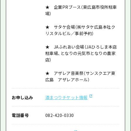
★ 企業PRブース（東広島市役所駐車
場）
★ サタケ会場（㈱サタケ広島本社ク
リスタルビル／事前予約）
★ JAふれあい会場（JAひろしま本店
駐車場、となりの元気市となりの農家
店）
★ アザレア音楽祭（サンスクエア東
広島 アザレアホール）
お申し込み
酒まつりチケット情報
電話番号
082-420-0330