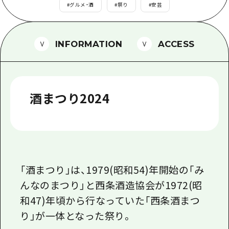
1泊2日
#
グルメ・酒
#
祭り
#
安芸
広島県を訪れる外国人旅行者向け情報一
2泊3日
ボランティアガイド
INFORMATION
ACCESS
ユニバーサルツーリズム
ガイドブック
酒まつり2024
広島県の魅力を動画でご紹介！
よくあるご質問
メディア掲載情報
フォトダウンロード
「酒まつり」は、1979(昭和54)年開始の「み
関連リンク
んなのまつり」と西条酒造協会が1972(昭
和47)年頃から行なっていた「西条酒まつ
り」が一体となった祭り。