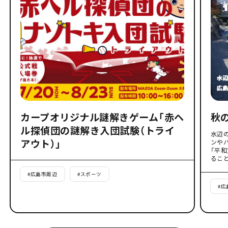
カープオリジナル謎解きゲーム「赤ヘ
秋
ル探偵団の謎解き入団試験（トライ
水辺
アウト）」
ンや
「平
るこ
#
広島市周辺
#
スポーツ
#
広