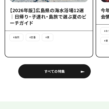
【2026年版】広島県の海水浴場12選
今
｜日帰り・子連れ・島旅で選ぶ夏のビ
会
ーチガイド
#
お
#
自然
#
定番
#
夏
#
夏
すべての特集