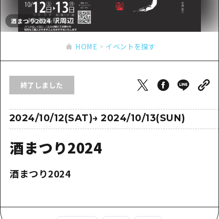
あたらしい非日常
旬情報
安芸
サイクリング
酒まつり2024
広島市周辺
お役立ち情報
備後
ショッピング
安芸
HOME
イベントを探す
備北
スポーツ
お役立ち情報一覧
HOME
備後
芸北
ナイトライフ
アクセス
備北
終了しました
宮島周辺
世界遺産
二次交通まとめ
新着情報
芸北
山口県東部
学び・体験
施設の混雑状況のお知らせ
2024/10/12(SAT)
→
2024/10/13(SUN)
宮島周辺
お問い合わせ
愛媛県
定番
お得な周遊チケット
山口県東部
酒まつり2024
事業者・学校関係者の皆さま
島根県
歴史・文化
手荷物預かり・配送サービス
弾丸
酒まつり2024
癒し
広島おもてなしパス
日帰り
自然
HIROSHIMA FREE Wi-Fi
半日
観光案内所