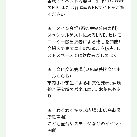
各蔵のイベント内容は 酒まつり.com
のHP、または各酒蔵WEBサイトをご覧
ください
★ メイン会場（西条中央公園東側）
スペシャルゲストによるLIVE、セレモ
ニーや一般出演者による催しを開催！
会場内で東広島市の特産品を販売、レ
ストスペースでは飲食も楽しめます
★ 文化交流会場（東広島芸術文化ホ
ールくらら）
市内小中学生による和文化発表、酒類
総合研究所のパネル展示、お茶席もあ
り
★ わくわくキッズ広場（東広島市役
所駐車場）
こども屋台やステージなどのイベント
開催