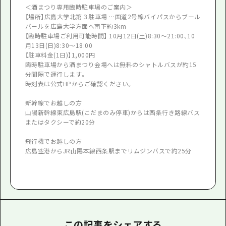
＜酒まつり専用臨時駐車場のご案内＞
【場所】広島大学北第３駐車場 …国道2号線バイパスからブール
バールを広島大学方面へ南下約3km
【臨時駐車場ご利用可能時間】 10月12日(土)8:30～21:00、10
月13日(日)8:30～18:00
【駐車料金(1日)】1,000円
臨時駐車場から酒まつり会場へは無料のシャトルバスが約15
分間隔で運行します。
時刻表は公式HPからご確認ください。
新幹線でお越しの方
山陽新幹線東広島駅(こだまのみ停車)からは西条行き路線バス
またはタクシーで約20分
飛行機でお越しの方
広島空港からJR山陽本線西条駅までリムジンバスで約25分
この記事をシェアする