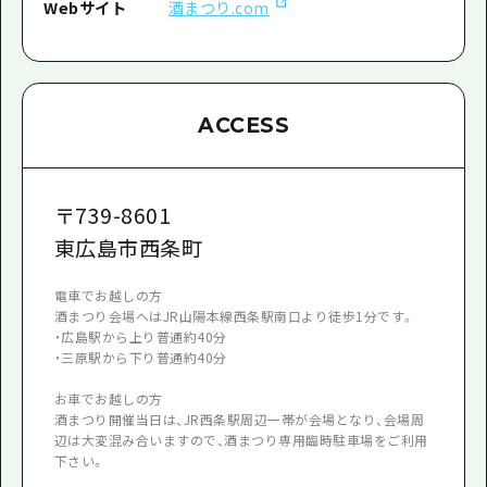
Webサイト
酒まつり.com
ACCESS
〒
739-8601
東広島市西条町
電車でお越しの方
酒まつり会場へはJR山陽本線西条駅南口より徒歩1分です。
・広島駅から上り普通約40分
・三原駅から下り普通約40分
お車でお越しの方
酒まつり開催当日は、JR西条駅周辺一帯が会場となり、会場周
辺は大変混み合いますので、酒まつり専用臨時駐車場をご利用
下さい。