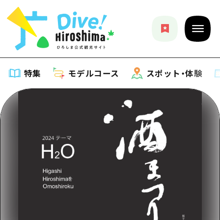
特集
モデルコース
スポット・体験
特集
特集一覧
モデルコース
おすすめ
モデルコース一覧
スポット・体験
アート
Dive! Hiroshima 公式ガイド
スポット・体験一覧
イベント・祭り
イベント
広島もしもトラベル
広島市周辺
グルメ・酒