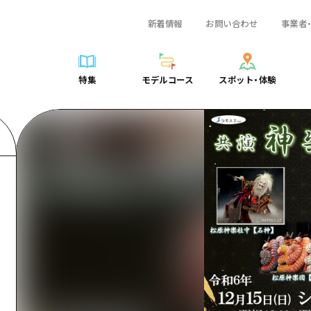
新着情報
お問い合わせ
事業者
一覧
サイクリング
広島おもてなしパス
スポット・体験一覧
学び・体験
広島市周辺
弾丸
広島市周辺
ガイドブック
shima 公式ガイド
ショッピング
HIROSHIMA FREE Wi-Fi
定番
安芸
日帰り
安芸
広島県の魅力を動
特集
モデルコース
スポット・体験
ラベル
スポーツ
観光案内所
歴史・文化
備後
半日
備後
よくあるご質問
特集
モデルコース
スポット・体験
日常
ナイトライフ
広島県を訪れる外国人旅行者向け情報一覧
癒し
備北
1泊2日
備北
メディア掲載情報
世界遺産
ボランティアガイド
自然
芸北
2泊3日
芸北
フォトダウンロー
覧
モデルコース一覧
お役立ち情報一覧
サイクリング
スポット・体験一覧
学び・体験
広島市周辺
広島おもてなしパス
弾丸
広
ユニバーサルツーリズム
宮島周辺
宮島周辺
関連リンク
め
Dive! Hiroshima 公式ガイド
アクセス
ショッピング
定番
安芸
HIROSHIMA FREE Wi-Fi
日帰
安
山口県東部
山口県東部
広島もしもトラベル
二次交通まとめ
スポーツ
歴史・文化
備後
観光案内所
半日
備
愛媛県
ト・祭り
あたらしい非日常
施設の混雑状況のお知らせ
ナイトライフ
癒し
備北
広島県を訪れる外国人旅行
1泊
備
島根県
・酒
お得な周遊チケット
世界遺産
自然
芸北
ボランティアガイド
2泊
芸
手荷物預かり・配送サービス
宮島周辺
ユニバーサルツーリズム
宮
山口県東部
山
愛