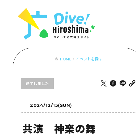
お役立ち情報一覧
特集一覧
モデルコース
アクセス
おすすめ
Dive! Hiro
二次交通まとめ
アート
広島もしもト
施設の混雑状況のお知らせ
イベント・祭り
あたらしい非
お得な周遊チケット
グルメ・酒
HOME
イベントを探す
特集一
手荷物預かり・配送サービス
おすす
終了しました
アート
イベン
グルメ
2024/12/15(SUN)
共演 神楽の舞