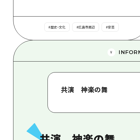
#
歴史・文化
#
広島市周辺
#
安芸
INFOR
共演 神楽の舞
共演 神楽の舞