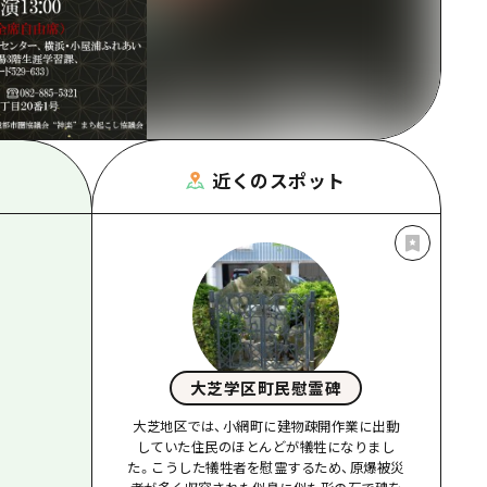
根県
近くのスポット
大芝学区町民慰霊碑
大芝地区では、小網町に建物疎開作業に出動
していた住民のほとんどが犠牲になりまし
た。こうした犠牲者を慰霊するため、原爆被災