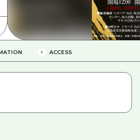
島
MATION
ACCESS