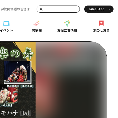
・学校関係者の皆さま
画でご紹介！
イベント
旬情報
お役立ち情報
旅のしおり
イベント
旬情報
お役立ち情報
旅のしおり
ド
島市周辺
ガイドブック
り
芸
広島県の魅力を動画でご紹介！
後
よくあるご質問
者向け情報一覧
2日
北
メディア掲載情報
3日
北
フォトダウンロード
島周辺
関連リンク
口県東部
媛県