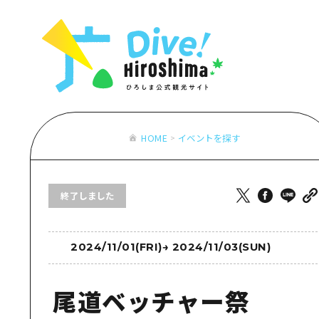
お役立ち情報一覧
特集一覧
モデルコース
アクセス
おすすめ
Dive! Hiro
二次交通まとめ
アート
広島もしもト
施設の混雑状況のお知らせ
イベント・祭り
あたらしい非
お得な周遊チケット
グルメ・酒
HOME
イベントを探す
特集一
手荷物預かり・配送サービス
おすす
終了しました
アート
イベン
グルメ
2024/11/01(FRI)
→
2024/11/03(SUN)
尾道ベッチャー祭