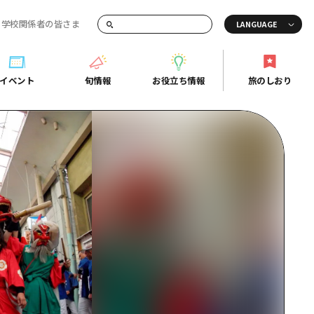
・学校関係者の皆さま
画でご紹介！
イベント
旬情報
お役立ち情報
旅のしおり
イベント
旬情報
お役立ち情報
旅のしおり
ド
島市周辺
ガイドブック
り
芸
広島県の魅力を動画でご紹介！
後
よくあるご質問
者向け情報一覧
2日
北
メディア掲載情報
3日
北
フォトダウンロード
島周辺
関連リンク
口県東部
媛県