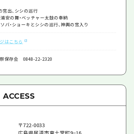
輿の宮出、シシの巡行
祭、浦安の舞・ベッチャー太鼓の奉納
タ・ソバ・ショーキとシシの巡行、神輿の宮入り
ジはこちら
存会 0848-22-2320
ACCESS
〒
722-0033
広島県尾道市東土堂町9−16