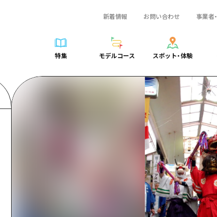
新着情報
お問い合わせ
事業者
一覧
サイクリング
広島おもてなしパス
スポット・体験一覧
学び・体験
広島市周辺
弾丸
広島市周辺
ガイドブック
shima 公式ガイド
ショッピング
HIROSHIMA FREE Wi-Fi
定番
安芸
日帰り
安芸
広島県の魅力を動
特集
モデルコース
スポット・体験
ラベル
スポーツ
観光案内所
歴史・文化
備後
半日
備後
よくあるご質問
特集
モデルコース
スポット・体験
日常
ナイトライフ
広島県を訪れる外国人旅行者向け情報一覧
癒し
備北
1泊2日
備北
メディア掲載情報
世界遺産
ボランティアガイド
自然
芸北
2泊3日
芸北
フォトダウンロー
覧
モデルコース一覧
お役立ち情報一覧
サイクリング
スポット・体験一覧
学び・体験
広島市周辺
広島おもてなしパス
弾丸
広
ユニバーサルツーリズム
宮島周辺
宮島周辺
関連リンク
め
Dive! Hiroshima 公式ガイド
アクセス
ショッピング
定番
安芸
HIROSHIMA FREE Wi-Fi
日帰
安
山口県東部
山口県東部
広島もしもトラベル
二次交通まとめ
スポーツ
歴史・文化
備後
観光案内所
半日
備
愛媛県
ト・祭り
あたらしい非日常
施設の混雑状況のお知らせ
ナイトライフ
癒し
備北
広島県を訪れる外国人旅行
1泊
備
島根県
・酒
お得な周遊チケット
世界遺産
自然
芸北
ボランティアガイド
2泊
芸
手荷物預かり・配送サービス
宮島周辺
ユニバーサルツーリズム
宮
山口県東部
山
愛