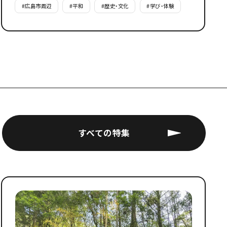
#
広島市周辺
#
平和
#
歴史・文化
#
学び・体験
すべての特集