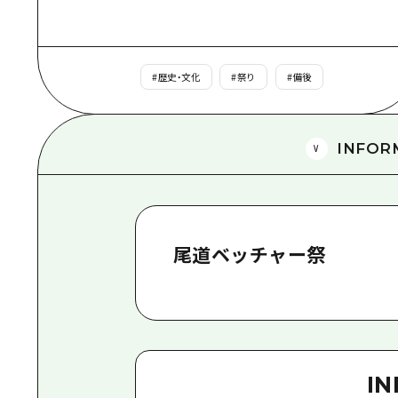
#
歴史・文化
#
祭り
#
備後
INFOR
尾道ベッチャー祭
I