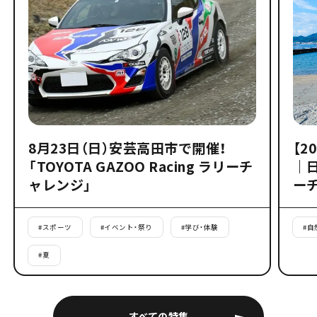
8月23日（日）安芸高田市で開催！
【2
「TOYOTA GAZOO Racing ラリーチ
｜
ャレンジ」
ー
#
スポーツ
#
イベント・祭り
#
学び・体験
#
自
#
夏
すべての特集