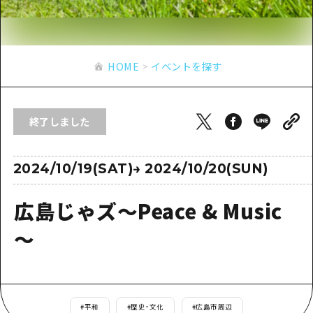
あたらしい非日常
旬情報
安芸
サイクリング
広島市周辺
お役立ち情報
備後
ショッピング
安芸
HOME
イベントを探す
備北
スポーツ
お役立ち情報一覧
HOME
備後
芸北
ナイトライフ
アクセス
備北
終了しました
宮島周辺
世界遺産
二次交通まとめ
新着情報
芸北
山口県東部
学び・体験
施設の混雑状況のお知らせ
2024/10/19(SAT)
→
2024/10/20(SUN)
宮島周辺
お問い合わせ
愛媛県
定番
お得な周遊チケット
山口県東部
広島じゃズ～Peace & Music
事業者・学校関係者の皆さま
島根県
歴史・文化
手荷物預かり・配送サービス
弾丸
～
癒し
広島おもてなしパス
日帰り
自然
HIROSHIMA FREE Wi-Fi
半日
観光案内所
#
平和
#
歴史・文化
#
広島市周辺