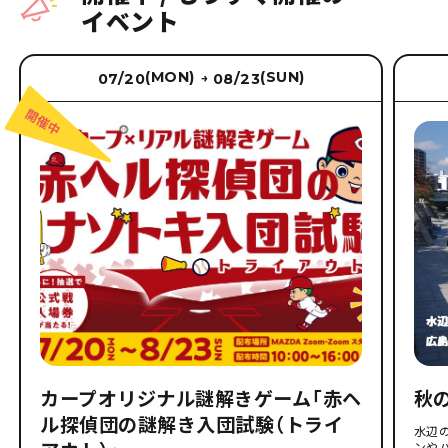
イベント
(MON)
(SUN)
07/20
08/23
→
カープオリジナル謎解きゲーム「赤ヘ
秋
ル探偵団の謎解き入団試験（トライ
水辺
ンや