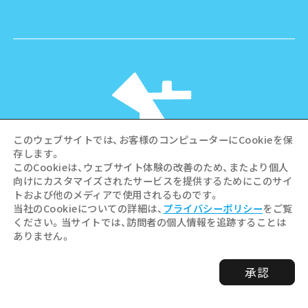
このウェブサイトでは、お客様のコンピューターにCookieを保
存します。
このCookieは、ウェブサイト体験の改善のため、またより個人
向けにカスタマイズされたサービスを提供するためにこのサイ
©Hiroshima Tourism Association /
トおよび他のメディアで使用されるものです。
Hiroshima Prefecture / Hiroshima City .
当社のCookieについての詳細は、
プライバシーポリシー
をご覧
All rights reserved
ください。当サイトでは、訪問者の個人情報を追跡することは
ありません。
承認