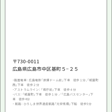
〒
730-0011
広島県広島市中区基町５−２５
・路面電車： 広島電鉄「原爆ドーム前」下車 徒歩１分、「紙屋町
西」下車 徒歩２分
・アストラムライン： 「県庁前」下車 徒歩４分
・バス： 「紙屋町」下車 徒歩１分 ／「広島バスセンター」下
車 徒歩4分
・ 航路： ひろしま世界遺産航路「元安桟橋」下船 徒歩5分