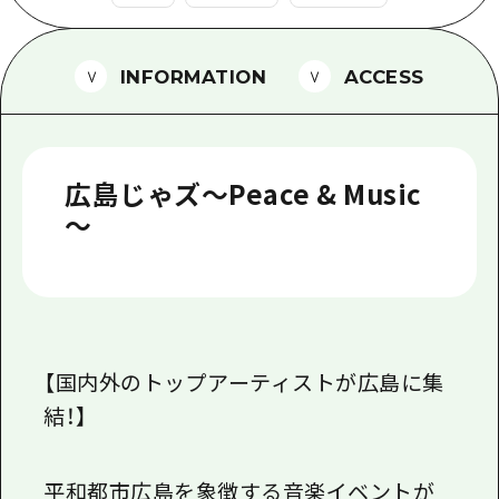
1泊2日
広島県を訪れる外国人旅行者向け情報一
2泊3日
ボランティアガイド
INFORMATION
ACCESS
ユニバーサルツーリズム
ガイドブック
広島じゃズ～Peace & Music
広島県の魅力を動画でご紹介！
～
よくあるご質問
メディア掲載情報
フォトダウンロード
【国内外のトップアーティストが広島に集
関連リンク
結！】
平和都市広島を象徴する音楽イベントが