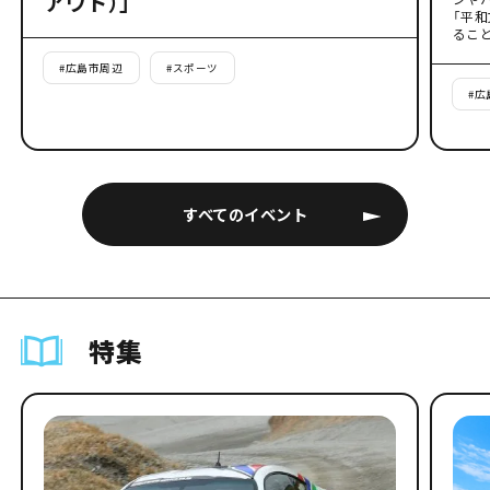
アウト）」
「平
るこ
#
広島市周辺
#
スポーツ
#
広
すべてのイベント
特集