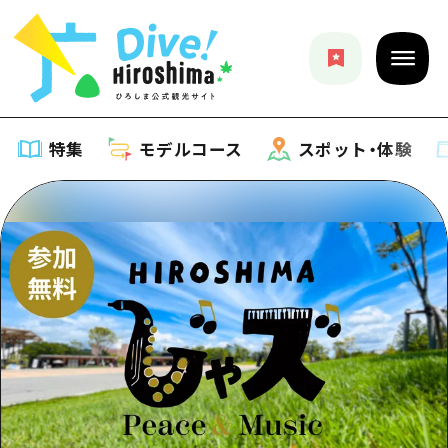
特集
モデルコース
スポット・体験
特集
特集一覧
モデルコース
おすすめ
モデルコース一覧
スポット・体験
アート
Dive! Hiroshima 公式ガイド
スポット・体験一覧
イベント・祭り
イベント
広島もしもトラベル
広島市周辺
グルメ・酒