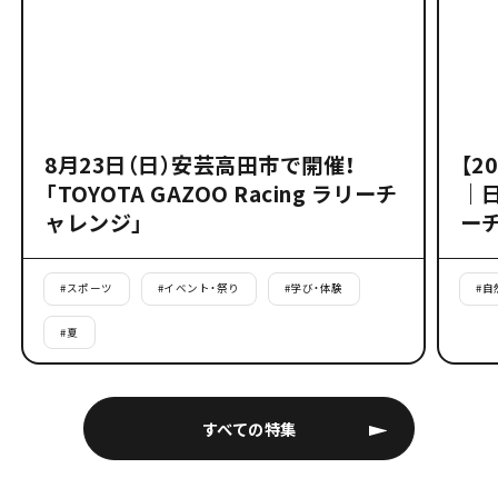
8月23日（日）安芸高田市で開催！
【2
「TOYOTA GAZOO Racing ラリーチ
｜
ャレンジ」
ー
#
スポーツ
#
イベント・祭り
#
学び・体験
#
自
#
夏
すべての特集