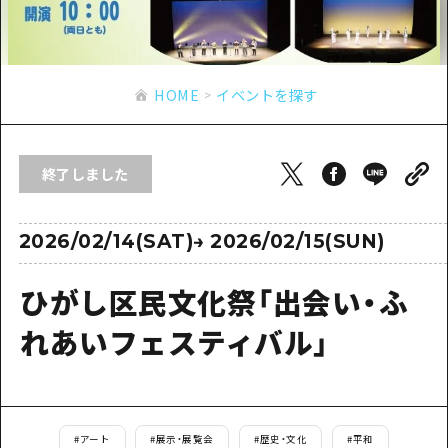
あたらしい非日常
旬情報
安芸
サイクリング
広島市周辺
お役立ち情報
備後
ショッピング
安芸
HOME
イベントを探す
備北
スポーツ
お役立ち情報一覧
HOME
備後
芸北
ナイトライフ
アクセス
備北
終了しました
宮島周辺
世界遺産
二次交通まとめ
新着情報
芸北
山口県東部
学び・体験
施設の混雑状況のお知らせ
2026/02/14(SAT)
→
2026/02/15(SUN)
宮島周辺
お問い合わせ
愛媛県
定番
お得な周遊チケット
山口県東部
ひがし区民文化祭「出会い・ふ
事業者・学校関係者の皆さま
島根県
歴史・文化
手荷物預かり・配送サービス
弾丸
れあいフェスティバル」
癒し
広島おもてなしパス
日帰り
自然
HIROSHIMA FREE Wi-Fi
半日
観光案内所
#
アート
#
展示・展覧会
#
歴史・文化
#
平和