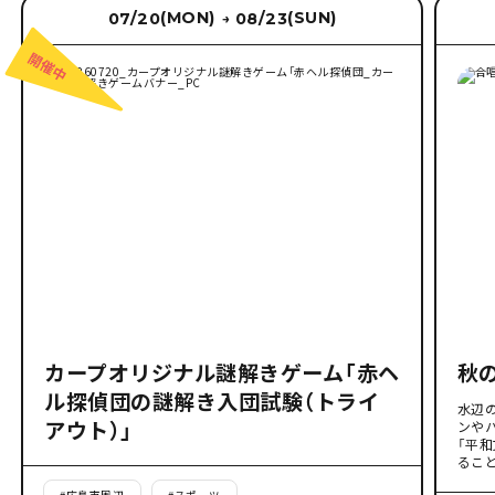
(MON)
(SUN)
07/20
08/23
→
カープオリジナル謎解きゲーム「赤ヘ
秋
ル探偵団の謎解き入団試験（トライ
水辺
アウト）」
ンや
「平
るこ