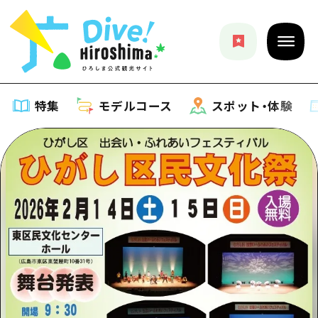
特集
モデルコース
スポット・体験
特集
特集一覧
モデルコース
おすすめ
モデルコース一覧
スポット・体験
アート
Dive! Hiroshima 公式ガイド
スポット・体験一覧
イベント・祭り
イベント
広島もしもトラベル
広島市周辺
グルメ・酒