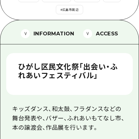
1泊2日
広島県を訪れる外国人旅行者向け情報一
#
広島市周辺
2泊3日
ボランティアガイド
INFORMATION
ACCESS
ユニバーサルツーリズム
ガイドブック
広島県の魅力を動画でご紹介！
ひがし区民文化祭「出会い・ふ
よくあるご質問
れあいフェスティバル」
メディア掲載情報
フォトダウンロード
キッズダンス、和太鼓、フラダンスなどの
関連リンク
舞台発表や、バザー、ふれあいもてなし市、
本の譲渡会、作品展を行います。