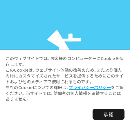
このウェブサイトでは、お客様のコンピューターにCookieを保
存します。
このCookieは、ウェブサイト体験の改善のため、またより個人
向けにカスタマイズされたサービスを提供するためにこのサイ
©Hiroshima Tourism Association /
トおよび他のメディアで使用されるものです。
Hiroshima Prefecture / Hiroshima City .
当社のCookieについての詳細は、
プライバシーポリシー
をご覧
All rights reserved
ください。当サイトでは、訪問者の個人情報を追跡することは
ありません。
承認