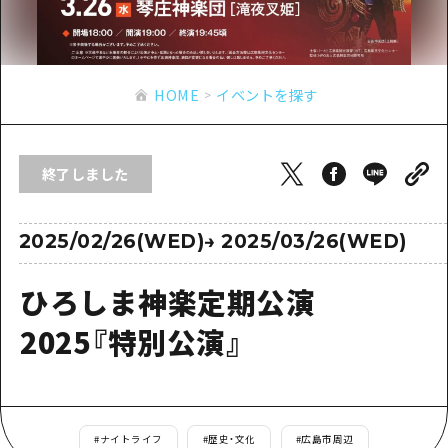
あたらしい非日常
旬情報
安芸
サイクリング
広島市周辺
お役立ち情報
備後
ショッピング
安芸
HOME
イベントを探す
備北
スポーツ
お役立ち情報一覧
HOME
備後
芸北
ナイトライフ
アクセス
備北
終了しました
宮島周辺
世界遺産
二次交通まとめ
新着情報
芸北
山口県東部
学び・体験
施設の混雑状況のお知らせ
2025/02/26(WED)
→
2025/03/26(WED)
宮島周辺
お問い合わせ
愛媛県
定番
お得な周遊チケット
山口県東部
ひろしま神楽定期公演
事業者・学校関係者の皆さま
島根県
歴史・文化
手荷物預かり・配送サービス
弾丸
2025『特別公演』
癒し
広島おもてなしパス
日帰り
自然
HIROSHIMA FREE Wi-Fi
半日
観光案内所
#
ナイトライフ
#
歴史・文化
#
広島市周辺