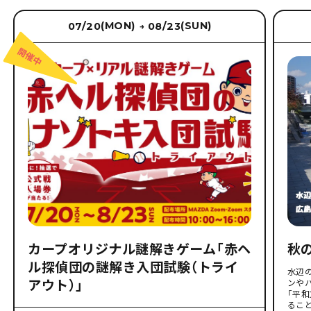
(MON)
(SUN)
07/20
08/23
→
カープオリジナル謎解きゲーム「赤ヘ
秋
ル探偵団の謎解き入団試験（トライ
水辺
アウト）」
ンや
「平
るこ