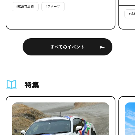
#
広島市周辺
#
スポーツ
#
広
すべてのイベント
特集