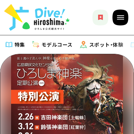
特集
モデルコース
スポット・体験
特集
特集一覧
モデルコース
おすすめ
モデルコース一覧
スポット・体験
アート
Dive! Hiroshima 公式ガイド
スポット・体験一覧
イベント・祭り
イベント
広島もしもトラベル
広島市周辺
グルメ・酒