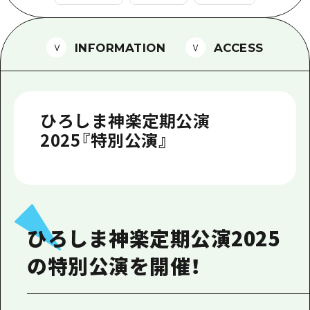
1泊2日
広島県を訪れる外国人旅行者向け情報一
2泊3日
ボランティアガイド
INFORMATION
ACCESS
ユニバーサルツーリズム
ガイドブック
ひろしま神楽定期公演
広島県の魅力を動画でご紹介！
2025『特別公演』
よくあるご質問
メディア掲載情報
フォトダウンロード
ひろしま神楽定期公演2025
関連リンク
の特別公演を開催！