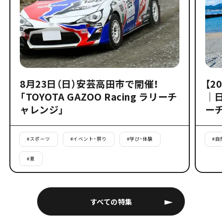
8月23日（日）安芸高田市で開催！
【2
「TOYOTA GAZOO Racing ラリーチ
｜
ャレンジ」
ー
#
スポーツ
#
イベント・祭り
#
学び・体験
#
自
#
夏
すべての特集