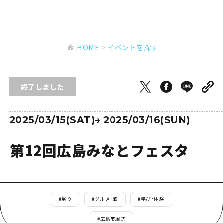
あたらしい非日常
旬情報
安芸
サイクリング
広島市周辺
お役立ち情報
備後
ショッピング
安芸
HOME
イベントを探す
備北
スポーツ
お役立ち情報一覧
HOME
備後
芸北
ナイトライフ
アクセス
備北
終了しました
宮島周辺
世界遺産
二次交通まとめ
新着情報
芸北
山口県東部
学び・体験
施設の混雑状況のお知らせ
2025/03/15(SAT)
→
2025/03/16(SUN)
宮島周辺
お問い合わせ
愛媛県
定番
お得な周遊チケット
山口県東部
第12回広島みなとフェスタ
事業者・学校関係者の皆さま
島根県
歴史・文化
手荷物預かり・配送サービス
弾丸
癒し
広島おもてなしパス
日帰り
自然
HIROSHIMA FREE Wi-Fi
#
祭り
#
グルメ・酒
#
学び・体験
半日
観光案内所
#
広島市周辺