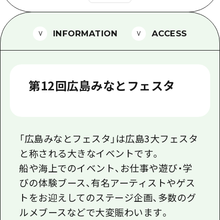
1泊2日
広島県を訪れる外国人旅行者向け情報一
2泊3日
INFORMATION
ACCESS
ボランティアガイド
ユニバーサルツーリズム
ガイドブック
第12回広島みなとフェスタ
広島県の魅力を動画でご紹介！
よくあるご質問
メディア掲載情報
「広島みなとフェスタ」は広島3大フェスタ
と称される大きなイベントです。
フォトダウンロード
船や海上でのイベント、お仕事や遊び・学
関連リンク
びの体験ブース、有名アーティストやゲス
トをお迎えしてのステージ企画、多数のグ
ルメブースなどで大変賑わいます。