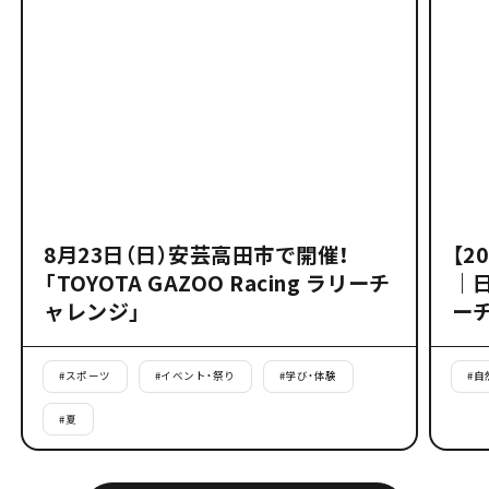
8月23日（日）安芸高田市で開催！
【2
「TOYOTA GAZOO Racing ラリーチ
｜
ャレンジ」
ー
#
スポーツ
#
イベント・祭り
#
学び・体験
#
自
#
夏