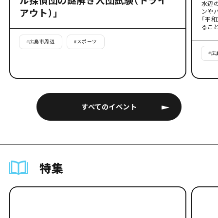
水辺
アウト）」
ンや
「平
るこ
#
広島市周辺
#
スポーツ
#
広
すべてのイベント
特集