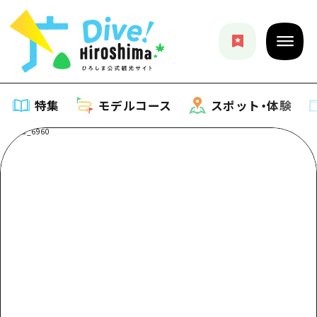
特集
モデルコース
スポット・体験
特集
特集一覧
モデルコース
おすすめ
モデルコース一覧
スポット・体験
アート
Dive! Hiroshima 公式ガイド
スポット・体験一覧
イベント・祭り
イベント
広島もしもトラベル
広島市周辺
グルメ・酒