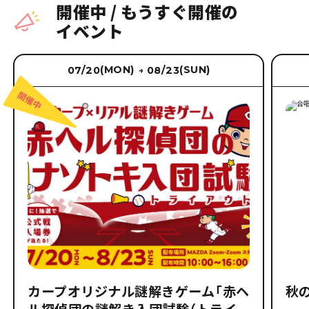
開催中
/
もうすぐ開催の
イベント
(MON)
(SUN)
07/20
08/23
→
カープオリジナル謎解きゲーム「赤ヘ
秋
ル探偵団の謎解き入団試験（トライ