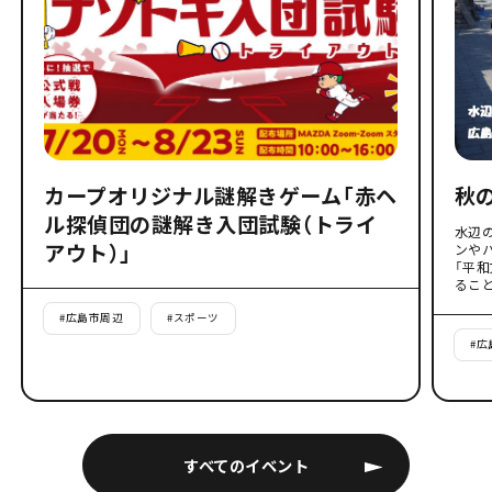
カープオリジナル謎解きゲーム「赤ヘ
秋
ル探偵団の謎解き入団試験（トライ
水辺
アウト）」
ンや
「平
るこ
#
広島市周辺
#
スポーツ
#
広
すべてのイベント