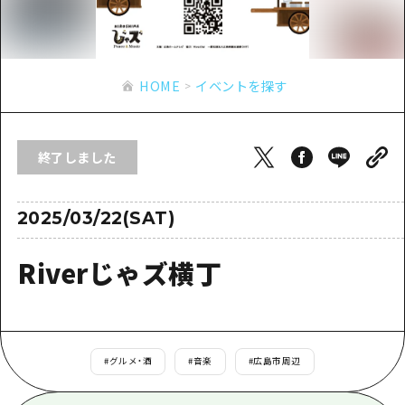
あたらしい非日常
旬情報
安芸
サイクリング
広島市周辺
お役立ち情報
備後
ショッピング
安芸
HOME
イベントを探す
備北
スポーツ
お役立ち情報一覧
HOME
備後
芸北
ナイトライフ
アクセス
備北
終了しました
宮島周辺
世界遺産
二次交通まとめ
新着情報
芸北
山口県東部
学び・体験
施設の混雑状況のお知らせ
2025/03/22(SAT)
宮島周辺
お問い合わせ
愛媛県
定番
お得な周遊チケット
山口県東部
Riverじゃズ横丁
事業者・学校関係者の皆さま
島根県
歴史・文化
手荷物預かり・配送サービス
弾丸
癒し
広島おもてなしパス
日帰り
自然
HIROSHIMA FREE Wi-Fi
#
グルメ・酒
#
音楽
#
広島市周辺
半日
観光案内所