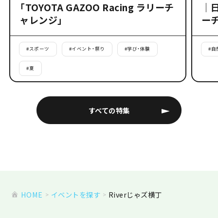
「TOYOTA GAZOO Racing ラリーチ
｜
ャレンジ」
ー
#
スポーツ
#
イベント・祭り
#
学び・体験
#
自
#
夏
すべての特集
HOME
イベントを探す
Riverじゃズ横丁