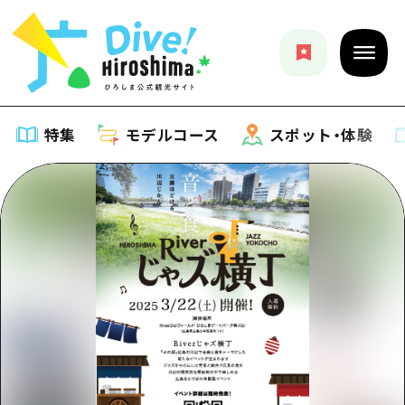
特集
モデルコース
スポット・体験
特集
特集一覧
モデルコース
おすすめ
モデルコース一覧
スポット・体験
アート
Dive! Hiroshima 公式ガイド
スポット・体験一覧
イベント・祭り
イベント
広島もしもトラベル
広島市周辺
グルメ・酒