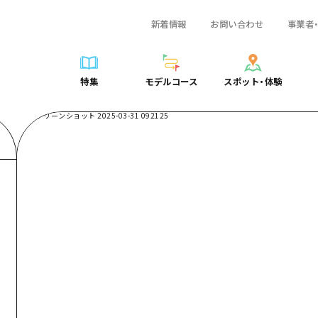
新着情報
お問い合わせ
事業者
一覧
サイクリング
広島おもてなしパス
スポット・体験一覧
学び・体験
広島市周辺
弾丸
広島市周辺
ガイドブック
shima 公式ガイド
ショッピング
HIROSHIMA FREE Wi-Fi
定番
安芸
日帰り
安芸
広島県の魅力を動
特集
モデルコース
スポット・体験
ラベル
スポーツ
観光案内所
歴史・文化
備後
半日
備後
よくあるご質問
特集
モデルコース
スポット・体験
日常
ナイトライフ
広島県を訪れる外国人旅行者向け情報一覧
癒し
備北
1泊2日
備北
メディア掲載情報
世界遺産
ボランティアガイド
自然
芸北
2泊3日
芸北
フォトダウンロー
覧
モデルコース一覧
お役立ち情報一覧
サイクリング
スポット・体験一覧
学び・体験
広島市周辺
広島おもてなしパス
弾丸
広
ユニバーサルツーリズム
宮島周辺
宮島周辺
関連リンク
め
Dive! Hiroshima 公式ガイド
アクセス
ショッピング
定番
安芸
HIROSHIMA FREE Wi-Fi
日帰
安
山口県東部
山口県東部
広島もしもトラベル
二次交通まとめ
スポーツ
歴史・文化
備後
観光案内所
半日
備
愛媛県
ト・祭り
あたらしい非日常
施設の混雑状況のお知らせ
ナイトライフ
癒し
備北
広島県を訪れる外国人旅行
1泊
備
島根県
・酒
お得な周遊チケット
世界遺産
自然
芸北
ボランティアガイド
2泊
芸
手荷物預かり・配送サービス
宮島周辺
ユニバーサルツーリズム
宮
山口県東部
山
愛