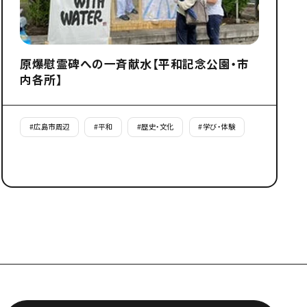
原爆慰霊碑への一斉献水【平和記念公園・市
内各所】
#
広島市周辺
#
平和
#
歴史・文化
#
学び・体験