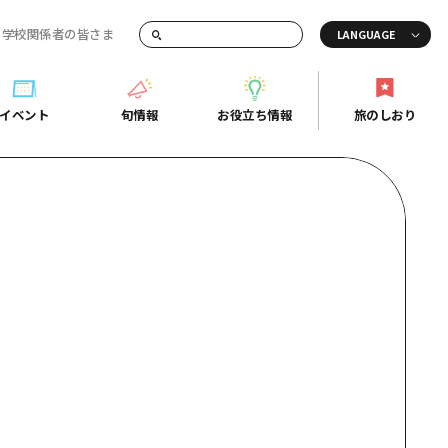
・学校関係者の皆さま
画でご紹介！
イベント
旬情報
お役立ち情報
旅のしおり
イベント
旬情報
お役立ち情報
旅のしおり
ド
島市周辺
ガイドブック
り
芸
広島県の魅力を動画でご紹介！
後
よくあるご質問
者向け情報一覧
2日
北
メディア掲載情報
3日
北
フォトダウンロード
島周辺
関連リンク
口県東部
媛県