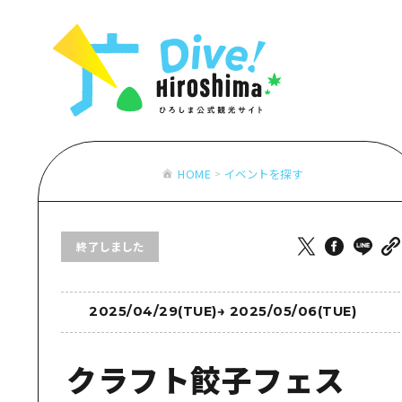
お役立ち情報一覧
特集一覧
モデルコース
アクセス
おすすめ
Dive! Hiro
二次交通まとめ
アート
広島もしもト
施設の混雑状況のお知らせ
イベント・祭り
あたらしい非
お得な周遊チケット
グルメ・酒
HOME
イベントを探す
特集一
手荷物預かり・配送サービス
おすす
終了しました
アート
イベン
グルメ
2025/04/29(TUE)
→
2025/05/06(TUE)
クラフト餃子フェス