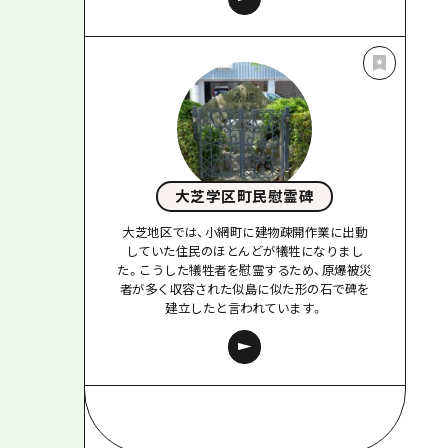
大芝学区町民慰霊碑
大芝地区では、小網町に建物疎開作業に出動
していた住民のほとんどが犠牲になりまし
た。こうした犠牲者を慰霊するため、原爆被災
者が多く収容された似島に似た形の石で碑を
建立したと言われています。