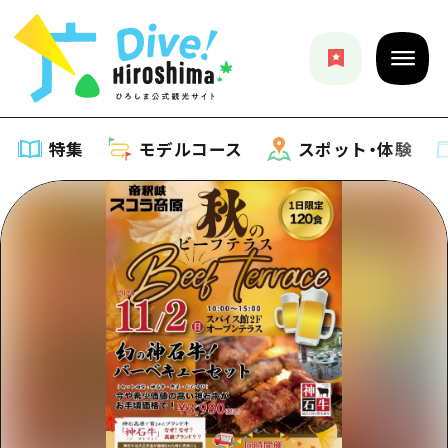
特集
モデルコース
スポット・体験
特集
特集一覧
モデルコース
おすすめ
モデルコース一覧
スポット・体験
アート
Dive! Hiroshima 公式ガイド
スポット・体験一覧
イベント・祭り
イベント
広島もしもトラベル
広島市周辺
グルメ・酒