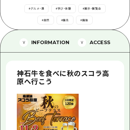
1泊2日
広島県を訪れる外国人旅行者向け情報一
#
グルメ・酒
#
学び・体験
#
展示・展覧会
2泊3日
ボランティアガイド
#
自然
#
備北
#
備後
ユニバーサルツーリズム
INFORMATION
ACCESS
ガイドブック
広島県の魅力を動画でご紹介！
よくあるご質問
神石牛を食べに秋のスコラ高
メディア掲載情報
原へ行こう
フォトダウンロード
関連リンク