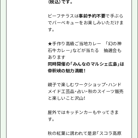
（税込）です。
ビーフテラスは
事前予約不要
で手ぶら
でバーベキューをお楽しみいただけま
す。
★手作り高級ご当地カレー
｢幻の神
石牛カレー｣などが当たる
抽選会も
あります
同時開催の「みんなのマルシェ広島」は
帝釈峡の魅力満載！
親子で楽しむワークショップ・ハンド
メイド工芸品・占い・秋のスイーツ販売
と楽しいこと沢山！
屋外ではキッチンカーもやってきま
す。
秋の紅葉に誘われて是非「スコラ高原