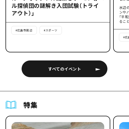
ル探偵団の謎解き入団試験（トライ
水辺
アウト）」
ンや
「平
るこ
#
広島市周辺
#
スポーツ
#
広
すべてのイベント
特集