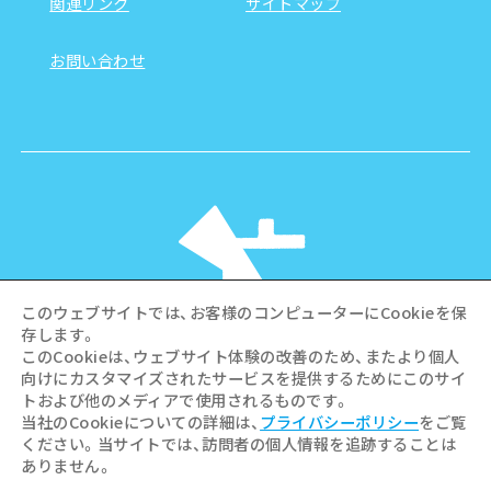
関連リンク
サイトマップ
お問い合わせ
このウェブサイトでは、お客様のコンピューターにCookieを保
存します。
このCookieは、ウェブサイト体験の改善のため、またより個人
向けにカスタマイズされたサービスを提供するためにこのサイ
©Hiroshima Tourism Association /
トおよび他のメディアで使用されるものです。
Hiroshima Prefecture / Hiroshima City .
当社のCookieについての詳細は、
プライバシーポリシー
をご覧
All rights reserved
ください。当サイトでは、訪問者の個人情報を追跡することは
ありません。