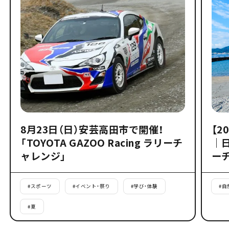
8月23日（日）安芸高田市で開催！
【2
「TOYOTA GAZOO Racing ラリーチ
｜
ャレンジ」
ー
#
スポーツ
#
イベント・祭り
#
学び・体験
#
自
#
夏