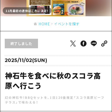
あたらしい非日常
旬情報
安芸
サイクリング
11月最初の連休はこれに決定！
広島市周辺
お役立ち情報
備後
ショッピング
安芸
HOME
イベントを探す
備北
スポーツ
お役立ち情報一覧
HOME
備後
芸北
ナイトライフ
アクセス
備北
終了しました
宮島周辺
世界遺産
二次交通まとめ
新着情報
芸北
山口県東部
学び・体験
施設の混雑状況のお知らせ
2025/11/02(SUN)
宮島周辺
お問い合わせ
愛媛県
定番
お得な周遊チケット
山口県東部
神石牛を食べに秋のスコラ高
事業者・学校関係者の皆さま
島根県
歴史・文化
手荷物預かり・配送サービス
弾丸
原へ行こう
癒し
広島おもてなしパス
日帰り
幻の神石牛！BBQセットを、1日120食限定「スコラ高原ビーフ
自然
HIROSHIMA FREE Wi-Fi
半日
テラス」で味わえる！
観光案内所