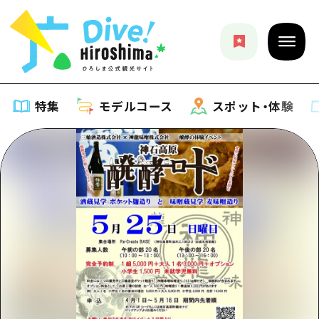
特集
モデルコース
スポット・体験
特集
特集一覧
モデルコース
おすすめ
モデルコース一覧
スポット・体験
アート
Dive! Hiroshima 公式ガイド
スポット・体験一覧
イベント・祭り
イベント
広島もしもトラベル
広島市周辺
グルメ・酒