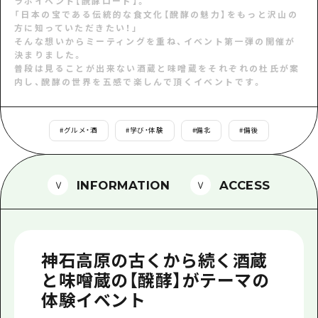
1泊2日
ラボイベント【醗酵ロード】。
「日本の宝である伝統的な食文化【醗酵の魅力】をもっと沢山の
広島県を訪れる外国人旅行者向け情報一
方に知っていただきたい！」
2泊3日
そんな想いからミーティングを重ね、イベント第一弾の開催が
ボランティアガイド
決まりました。
普段は見ることが出来ない酒蔵と味噌蔵をそれぞれの杜氏が案
ユニバーサルツーリズム
内し、醗酵の世界を五感で楽しんで頂くイベントです。
ガイドブック
#
グルメ・酒
#
学び・体験
#
備北
#
備後
広島県の魅力を動画でご紹介！
よくあるご質問
INFORMATION
ACCESS
メディア掲載情報
フォトダウンロード
関連リンク
神石高原の古くから続く酒蔵
と味噌蔵の【醗酵】がテーマの
体験イベント