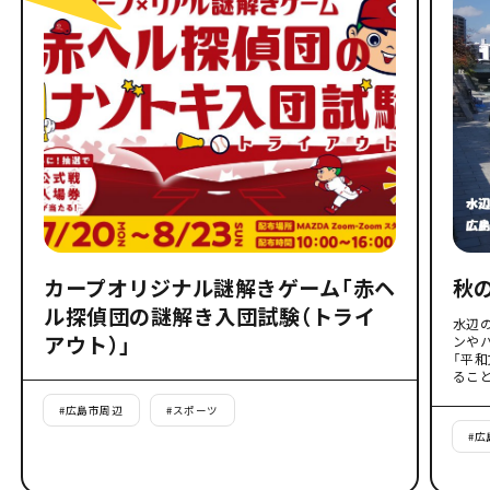
カープオリジナル謎解きゲーム「赤ヘ
秋
ル探偵団の謎解き入団試験（トライ
水辺
アウト）」
ンや
「平
るこ
#
広島市周辺
#
スポーツ
#
広