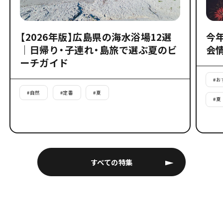
【2026年版】広島県の海水浴場12選
今
｜日帰り・子連れ・島旅で選ぶ夏のビ
会
ーチガイド
#
お
#
自然
#
定番
#
夏
#
夏
すべての特集