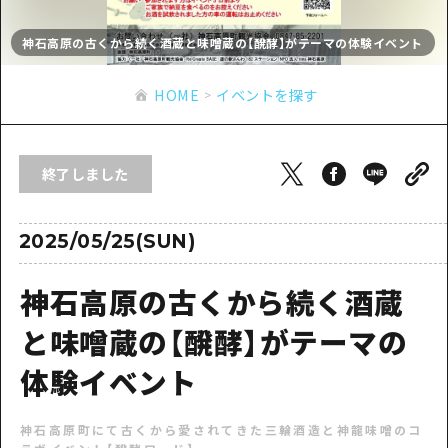
あたらしい非日常
旬情報
安芸
サイクリング
神石高原の古くから続く酒蔵と味噌蔵の【醗酵】がテーマの体験イベント
広島市周辺
お役立ち情報
備後
ショッピング
安芸
HOME
イベントを探す
備北
スポーツ
お役立ち情報一覧
HOME
備後
芸北
ナイトライフ
アクセス
備北
終了しました
宮島周辺
世界遺産
二次交通まとめ
新着情報
芸北
山口県東部
学び・体験
施設の混雑状況のお知らせ
2025/05/25(SUN)
宮島周辺
お問い合わせ
愛媛県
定番
お得な周遊チケット
山口県東部
神石高原の古くから続く酒蔵
事業者・学校関係者の皆さま
島根県
歴史・文化
手荷物預かり・配送サービス
弾丸
と味噌蔵の【醗酵】がテーマの
癒し
広島おもてなしパス
日帰り
体験イベント
自然
HIROSHIMA FREE Wi-Fi
半日
神石高原町にて古くから愛されてきた三輪酒造と神龍味噌のコ
観光案内所