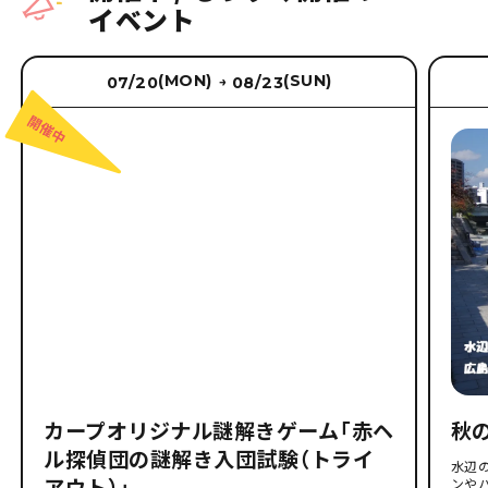
イベント
(MON)
(SUN)
07/20
08/23
→
カープオリジナル謎解きゲーム「赤ヘ
秋
ル探偵団の謎解き入団試験（トライ
水辺
アウト）」
ンや