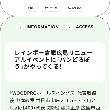
1泊2日
広島県を訪れる外国人旅行者向け情報一
#
音楽
#
学び・体験
#
広島市周辺
2泊3日
ボランティアガイド
ユニバーサルツーリズム
INFORMATION
ACCESS
ガイドブック
広島県の魅力を動画でご紹介！
レインボー倉庫広島リニュー
よくあるご質問
アルイベントに「パンどろぼ
う」がやってくる！
メディア掲載情報
フォトダウンロード
関連リンク
「WOODPROホールディングス（代表取締
役 中本敬章 廿日市市峠２４５−３３）」と
「cafe1400（代表取締役 藤井正彦 広島市西