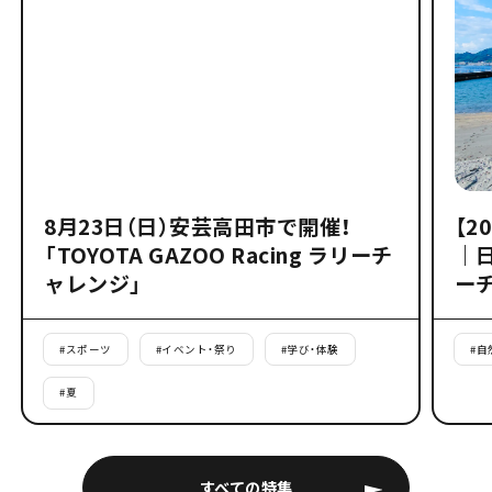
8月23日（日）安芸高田市で開催！
【2
「TOYOTA GAZOO Racing ラリーチ
｜
ャレンジ」
ー
#
スポーツ
#
イベント・祭り
#
学び・体験
#
自
#
夏
すべての特集