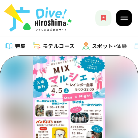
特集
モデルコース
スポット・体験
特集
特集一覧
モデルコース
おすすめ
モデルコース一覧
スポット・体験
アート
Dive! Hiroshima 公式ガイド
スポット・体験一覧
イベント・祭り
イベント
広島もしもトラベル
広島市周辺
グルメ・酒