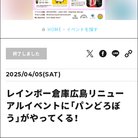
あたらしい非日常
旬情報
安芸
サイクリング
広島市周辺
お役立ち情報
備後
ショッピング
安芸
HOME
イベントを探す
備北
スポーツ
お役立ち情報一覧
HOME
備後
芸北
ナイトライフ
アクセス
備北
終了しました
宮島周辺
世界遺産
二次交通まとめ
新着情報
芸北
山口県東部
学び・体験
施設の混雑状況のお知らせ
2025/04/05(SAT)
宮島周辺
お問い合わせ
愛媛県
定番
お得な周遊チケット
山口県東部
レインボー倉庫広島リニュー
事業者・学校関係者の皆さま
島根県
歴史・文化
手荷物預かり・配送サービス
弾丸
アルイベントに「パンどろぼ
癒し
広島おもてなしパス
日帰り
う」がやってくる！
自然
HIROSHIMA FREE Wi-Fi
半日
観光案内所