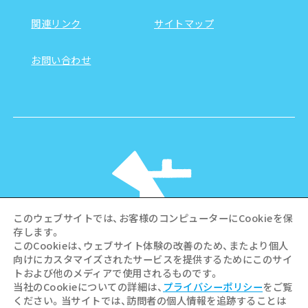
関連リンク
サイトマップ
お問い合わせ
このウェブサイトでは、お客様のコンピューターにCookieを保
存します。
このCookieは、ウェブサイト体験の改善のため、またより個人
向けにカスタマイズされたサービスを提供するためにこのサイ
©Hiroshima Tourism Association /
トおよび他のメディアで使用されるものです。
Hiroshima Prefecture / Hiroshima City .
当社のCookieについての詳細は、
プライバシーポリシー
をご覧
All rights reserved
ください。当サイトでは、訪問者の個人情報を追跡することは