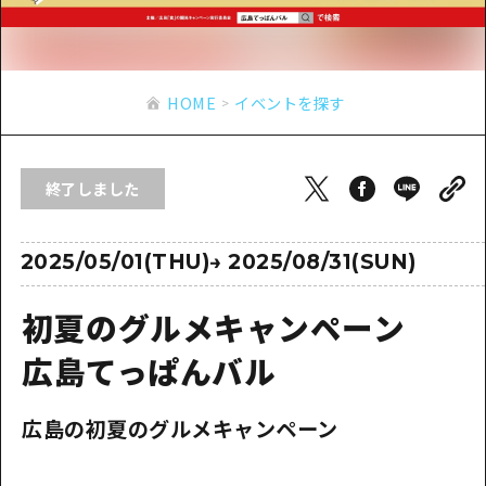
あたらしい非日常
旬情報
安芸
サイクリング
広島市周辺
お役立ち情報
備後
ショッピング
安芸
HOME
イベントを探す
備北
スポーツ
お役立ち情報一覧
HOME
備後
芸北
ナイトライフ
アクセス
備北
終了しました
宮島周辺
世界遺産
二次交通まとめ
新着情報
芸北
山口県東部
学び・体験
施設の混雑状況のお知らせ
2025/05/01(THU)
→
2025/08/31(SUN)
宮島周辺
お問い合わせ
愛媛県
定番
お得な周遊チケット
山口県東部
初夏のグルメキャンペーン
事業者・学校関係者の皆さま
島根県
歴史・文化
手荷物預かり・配送サービス
弾丸
広島てっぱんバル
癒し
広島おもてなしパス
日帰り
広島の初夏のグルメキャンペーン
自然
HIROSHIMA FREE Wi-Fi
半日
観光案内所