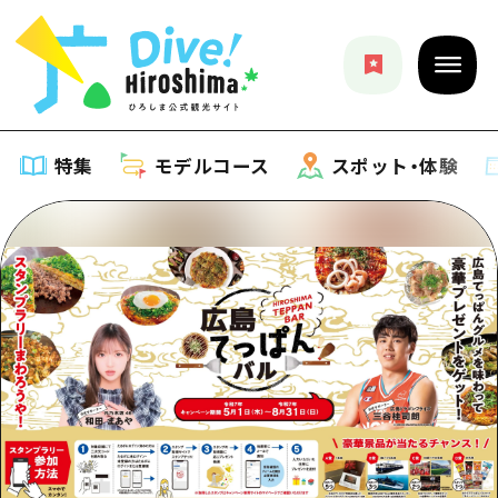
特集
モデルコース
スポット・体験
特集
特集一覧
モデルコース
おすすめ
モデルコース一覧
スポット・体験
アート
Dive! Hiroshima 公式ガイド
スポット・体験一覧
イベント・祭り
イベント
広島もしもトラベル
広島市周辺
グルメ・酒