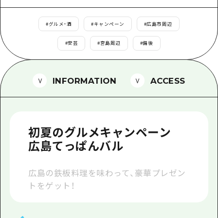
1泊2日
広島県を訪れる外国人旅行者向け情報一
2泊3日
#
グルメ・酒
#
キャンペーン
#
広島市周辺
ボランティアガイド
#
安芸
#
宮島周辺
#
備後
ユニバーサルツーリズム
ガイドブック
INFORMATION
ACCESS
広島県の魅力を動画でご紹介！
よくあるご質問
初夏のグルメキャンペーン
メディア掲載情報
広島てっぱんバル
フォトダウンロード
関連リンク
広島の鉄板料理を味わって、豪華プレゼン
トをゲット！