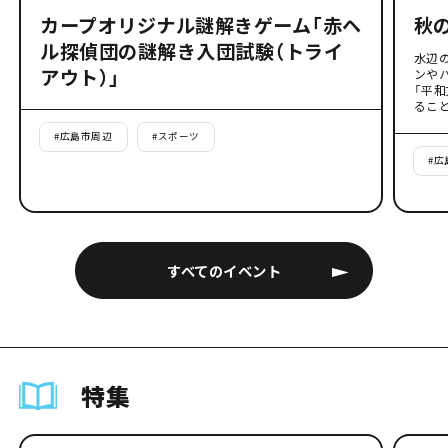
カープオリジナル謎解きゲーム「赤ヘ
秋
ル探偵団の謎解き入団試験（トライ
水辺
アウト）」
ンや
「平
るこ
#
広島市周辺
#
スポーツ
#
広
すべてのイベント
特集