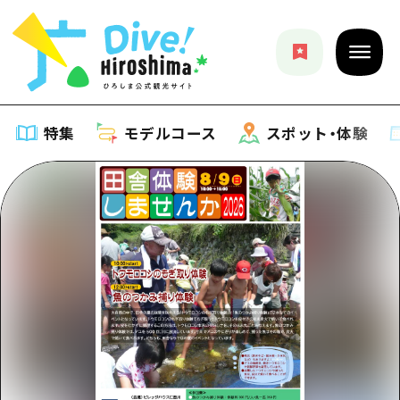
特集
モデルコース
スポット・体験
特集
特集一覧
モデルコース
おすすめ
モデルコース一覧
スポット・体験
アート
Dive! Hiroshima 公式ガイド
スポット・体験一覧
イベント・祭り
イベント
広島もしもトラベル
広島市周辺
グルメ・酒