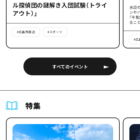
ル探偵団の謎解き入団試験（トライ
水辺
アウト）」
ンや
「平
るこ
#
広島市周辺
#
スポーツ
#
広
すべてのイベント
特集