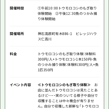
開催時間
①午前10：00トウモロコシのもぎ取り
体験開始 ②午後12：30魚のつかみ捕
り体験開始
開催場所
神石高原町有木886-1 ビレッジハウ
ス仁吾川
料金
トウモロコシのもぎ取り体験：体験料
300円/人+トウモロコシ1本150円・魚
のつかみ捕り体験：体験料300円/人+魚
1匹350円
イベント内容
≪トウモロコシのもぎ取り体験≫
お
店に並んだトウモロコシは見たことあ
るけど・・・・実のついてる様子や自分で
収穫することは中々機会が有りませ
ん。自分で収穫した新鮮な「トウモロコ