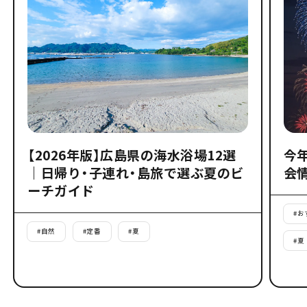
【2026年版】広島県の海水浴場12選
今
｜日帰り・子連れ・島旅で選ぶ夏のビ
会
ーチガイド
#
お
#
自然
#
定番
#
夏
#
夏