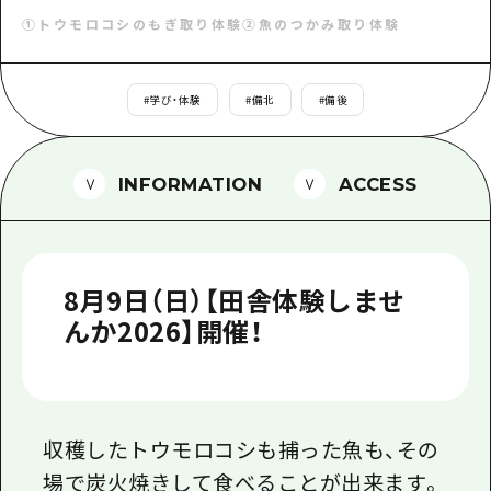
1泊2日
①トウモロコシのもぎ取り体験②魚のつかみ取り体験
広島県を訪れる外国人旅行者向け情報一
2泊3日
ボランティアガイド
#
学び・体験
#
備北
#
備後
ユニバーサルツーリズム
ガイドブック
INFORMATION
ACCESS
広島県の魅力を動画でご紹介！
よくあるご質問
8月9日（日）【田舎体験しませ
メディア掲載情報
んか2026】開催！
フォトダウンロード
関連リンク
収穫したトウモロコシも捕った魚も、その
場で炭火焼きして食べることが出来ます。