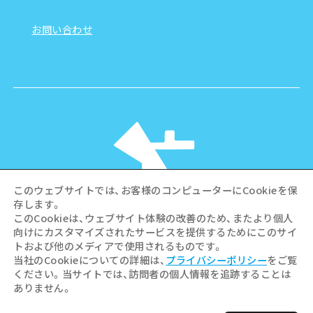
お問い合わせ
このウェブサイトでは、お客様のコンピューターにCookieを保
存します。
このCookieは、ウェブサイト体験の改善のため、またより個人
向けにカスタマイズされたサービスを提供するためにこのサイ
©Hiroshima Tourism Association /
トおよび他のメディアで使用されるものです。
Hiroshima Prefecture / Hiroshima City .
当社のCookieについての詳細は、
プライバシーポリシー
をご覧
All rights reserved
ください。当サイトでは、訪問者の個人情報を追跡することは
ありません。