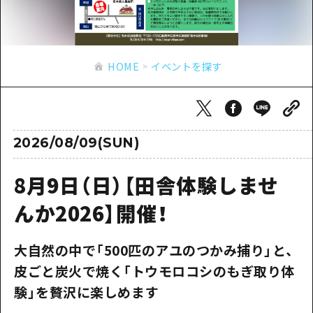
あたらしい非日常
旬情報
安芸
サイクリング
広島市周辺
お役立ち情報
備後
ショッピング
安芸
HOME
イベントを探す
備北
スポーツ
お役立ち情報一覧
HOME
備後
芸北
ナイトライフ
アクセス
備北
宮島周辺
世界遺産
二次交通まとめ
新着情報
2026/08/09(SUN)
芸北
山口県東部
学び・体験
施設の混雑状況のお知らせ
宮島周辺
お問い合わせ
8月9日（日）【田舎体験しませ
愛媛県
定番
お得な周遊チケット
山口県東部
んか2026】開催！
事業者・学校関係者の皆さま
島根県
歴史・文化
手荷物預かり・配送サービス
弾丸
癒し
大自然の中で「500匹のアユのつかみ捕り」と、
広島おもてなしパス
日帰り
皮ごと炭火で焼く「トウモロコシのもぎ取り体
自然
HIROSHIMA FREE Wi-Fi
半日
験」を贅沢に楽しめます
観光案内所