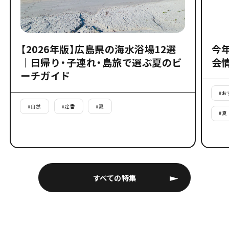
【2026年版】広島県の海水浴場12選
今
｜日帰り・子連れ・島旅で選ぶ夏のビ
会
ーチガイド
#
お
#
自然
#
定番
#
夏
#
夏
すべての特集