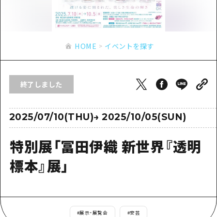
あたらしい非日常
旬情報
安芸
サイクリング
広島市周辺
お役立ち情報
備後
ショッピング
安芸
HOME
イベントを探す
備北
スポーツ
お役立ち情報一覧
HOME
備後
芸北
ナイトライフ
アクセス
備北
終了しました
宮島周辺
世界遺産
二次交通まとめ
新着情報
芸北
山口県東部
学び・体験
施設の混雑状況のお知らせ
2025/07/10(THU)
→
2025/10/05(SUN)
宮島周辺
お問い合わせ
愛媛県
定番
お得な周遊チケット
山口県東部
特別展「冨田伊織 新世界『透明
事業者・学校関係者の皆さま
島根県
歴史・文化
手荷物預かり・配送サービス
弾丸
標本』展」
癒し
広島おもてなしパス
日帰り
自然
HIROSHIMA FREE Wi-Fi
半日
観光案内所
#
展示・展覧会
#
安芸