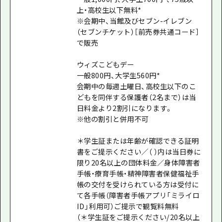
上・高校生以下無料*
※会期中、当館及びセブン-イレブン
（セブンチケット）［前売券共通コード］
で販売
ウィズこどもデー
一般800円、大学生560円*
会期中の毎週土曜日、高校生以下のこ
どもを同伴する保護者（2名まで）は当
日料金より2割引になります。
※他の割引と併用不可
＊学生証または年齢が確認できる証明
書をご提示ください／（ ）内は当日券に
限り20名以上の団体料金／身体障害者
手帳・療育手帳・精神障害者保健福祉手
帳の交付を受けられている方は受付に
て各手帳（障害者手帳アプリ「ミライロ
ID」利用可）ご提示で観覧料無料
（＊学生証をご提示ください/20名以上