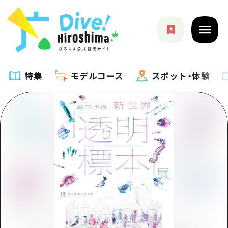
特集
モデルコース
スポット・体験
特集
特集一覧
モデルコース
おすすめ
モデルコース一覧
スポット・体験
アート
Dive! Hiroshima 公式ガイド
スポット・体験一覧
イベント・祭り
イベント
広島もしもトラベル
広島市周辺
グルメ・酒