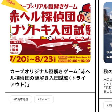
カープオリジナル謎解きゲーム「赤ヘ
秋
ル探偵団の謎解き入団試験（トライ
水辺
アウト）」
ンや
「平
るこ
#
広島市周辺
#
スポーツ
#
広