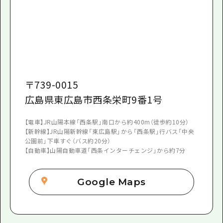
〒
739-0015
広島県東広島市西条栄町9番1号
【電車】JR山陽本線「西条駅」南口から約400m（徒歩約10分）
【新幹線】JR山陽新幹線「東広島駅」から「西条駅」行バス「中央
公園前」下車すぐ（バス約20分）
【自動車】山陽自動車道「西条インターチェンジ」から約7分
Google Maps