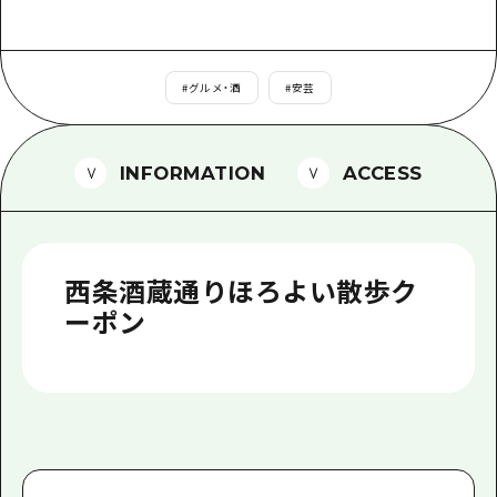
1泊2日
広島県を訪れる外国人旅行者向け情報一
2泊3日
ボランティアガイド
#
グルメ・酒
#
安芸
ユニバーサルツーリズム
ガイドブック
INFORMATION
ACCESS
広島県の魅力を動画でご紹介！
よくあるご質問
西条酒蔵通りほろよい散歩ク
メディア掲載情報
ーポン
フォトダウンロード
関連リンク