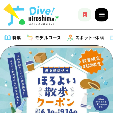
特集
モデルコース
スポット・体験
特集
特集一覧
モデルコース
おすすめ
モデルコース一覧
スポット・体験
アート
Dive! Hiroshima 公式ガイド
スポット・体験一覧
イベント・祭り
イベント
広島もしもトラベル
広島市周辺
グルメ・酒