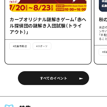
カープオリジナル謎解きゲーム「赤ヘ
秋
ル探偵団の謎解き入団試験（トライ
水辺
アウト）」
ンや
「平
るこ
#
広島市周辺
#
スポーツ
#
広
すべてのイベント