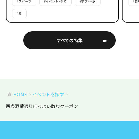
#
スポーツ
#
イベント・祭り
#
学び・体験
#
自
#
夏
すべての特集
HOME
イベントを探す
西条酒蔵通りほろよい散歩クーポン