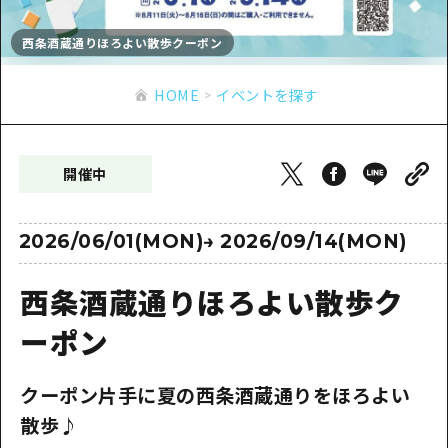
あたらしい非日常
旬情報
安芸
サイクリング
西条酒蔵通りほろよい散歩クーポン
広島市周辺
お役立ち情報
備後
ショッピング
安芸
HOME
イベントを探す
備北
スポーツ
お役立ち情報一覧
HOME
備後
芸北
ナイトライフ
アクセス
備北
開催中
宮島周辺
世界遺産
二次交通まとめ
新着情報
芸北
山口県東部
学び・体験
施設の混雑状況のお知らせ
2026/06/01(MON)
→
2026/09/14(MON)
宮島周辺
お問い合わせ
愛媛県
定番
お得な周遊チケット
山口県東部
西条酒蔵通りほろよい散歩ク
事業者・学校関係者の皆さま
島根県
歴史・文化
手荷物預かり・配送サービス
弾丸
ーポン
癒し
広島おもてなしパス
日帰り
クーポン片手に夏の西条酒蔵通りをほろよい
自然
HIROSHIMA FREE Wi-Fi
半日
散歩♪
観光案内所