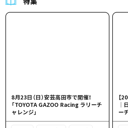
特集
8月23日（日）安芸高田市で開催！
【2
「TOYOTA GAZOO Racing ラリーチ
｜
ャレンジ」
ー