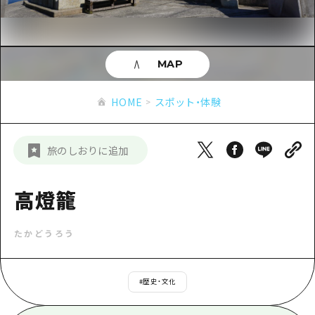
あたらしい非日常
旬情報
安芸
サイクリング
広島市周辺
お役立ち情報
備後
ショッピング
安芸
MAP
備北
スポーツ
お役立ち情報一覧
HOME
備後
HOME
スポット・体験
芸北
ナイトライフ
アクセス
備北
宮島周辺
世界遺産
二次交通まとめ
新着情報
芸北
旅のしおりに追加
山口県東部
学び・体験
施設の混雑状況のお知らせ
宮島周辺
お問い合わせ
愛媛県
定番
高燈籠
お得な周遊チケット
山口県東部
事業者・学校関係者の皆さま
島根県
歴史・文化
手荷物預かり・配送サービス
弾丸
たかどうろう
癒し
広島おもてなしパス
日帰り
自然
HIROSHIMA FREE Wi-Fi
#
歴史・文化
半日
観光案内所