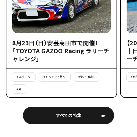
8月23日（日）安芸高田市で開催！
【2
「TOYOTA GAZOO Racing ラリーチ
｜
ャレンジ」
ー
#
スポーツ
#
イベント・祭り
#
学び・体験
#
自
#
夏
すべての特集