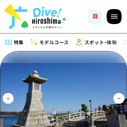
特集
モデルコース
スポット・体験
特集
特集一覧
モデルコース
おすすめ
モデルコース一覧
スポット・体験
アート
Dive! Hiroshima 公式ガイド
スポット・体験一覧
イベント・祭り
イベント
広島もしもトラベル
広島市周辺
グルメ・酒