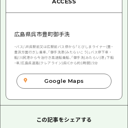
ACCESS
広島県呉市豊町御手洗
・バス/JR呉駅前又は広駅前バス停から「とびしまライナー(豊・
豊浜方面行き)」乗車、「御手洗港(みたらいこう)」バス停下車 ・
船/川尻港から今治行き高速船乗船、「御手洗(みたらい)港」下船
・車/広島呉道路(クレアライン)呉ICから約1時間15分
Google Maps
この記事をシェアする