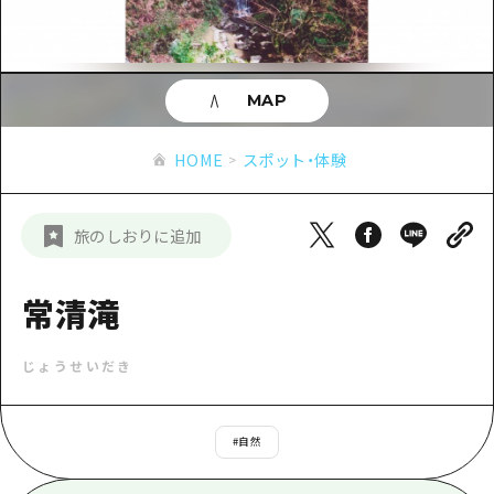
あたらしい非日常
旬情報
安芸
サイクリング
広島市周辺
お役立ち情報
備後
ショッピング
安芸
MAP
備北
スポーツ
お役立ち情報一覧
HOME
備後
HOME
スポット・体験
芸北
ナイトライフ
アクセス
備北
宮島周辺
世界遺産
二次交通まとめ
新着情報
芸北
旅のしおりに追加
山口県東部
学び・体験
施設の混雑状況のお知らせ
宮島周辺
お問い合わせ
愛媛県
定番
常清滝
お得な周遊チケット
山口県東部
事業者・学校関係者の皆さま
島根県
歴史・文化
手荷物預かり・配送サービス
弾丸
じょうせいだき
癒し
広島おもてなしパス
日帰り
自然
HIROSHIMA FREE Wi-Fi
#
自然
半日
観光案内所