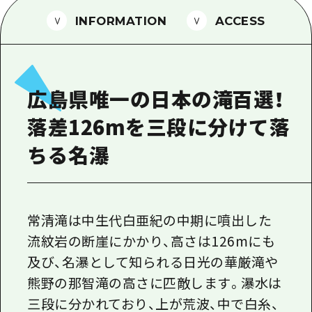
1泊2日
広島県を訪れる外国人旅行者向け情報一
INFORMATION
ACCESS
2泊3日
ボランティアガイド
ユニバーサルツーリズム
広島県唯一の日本の滝百選！
ガイドブック
落差126mを三段に分けて落
広島県の魅力を動画でご紹介！
ちる名瀑
よくあるご質問
メディア掲載情報
フォトダウンロード
常清滝は中生代白亜紀の中期に噴出した
流紋岩の断崖にかかり、高さは126mにも
関連リンク
及び、名瀑として知られる日光の華厳滝や
熊野の那智滝の高さに匹敵します。瀑水は
三段に分かれており、上が荒波、中で白糸、