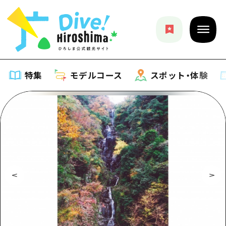
特集
モデルコース
スポット・体験
特集
特集一覧
モデルコース
おすすめ
モデルコース一覧
スポット・体験
アート
Dive! Hiroshima 公式ガイド
スポット・体験一覧
イベント・祭り
イベント
広島もしもトラベル
広島市周辺
グルメ・酒