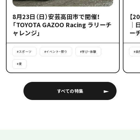
8月23日（日）安芸高田市で開催！
【2
「TOYOTA GAZOO Racing ラリーチ
｜
ャレンジ」
ー
#
スポーツ
#
イベント・祭り
#
学び・体験
#
自
#
夏
すべての特集