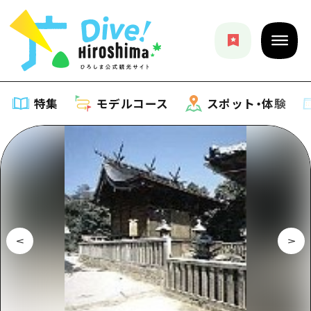
特集
モデルコース
スポット・体験
特集
特集一覧
モデルコース
おすすめ
モデルコース一覧
スポット・体験
アート
Dive! Hiroshima 公式ガイド
スポット・体験一覧
イベント・祭り
イベント
広島もしもトラベル
広島市周辺
グルメ・酒