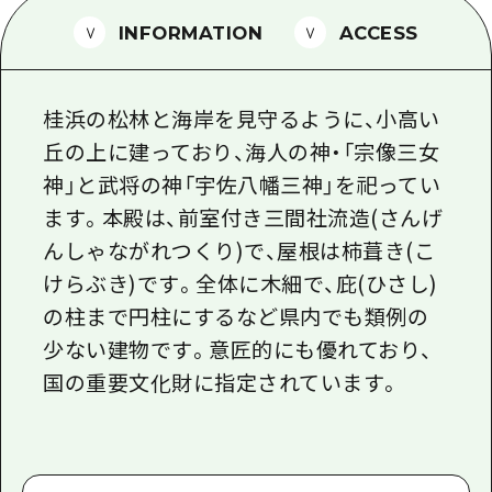
1泊2日
広島県を訪れる外国人旅行者向け情報一
INFORMATION
ACCESS
2泊3日
ボランティアガイド
桂浜の松林と海岸を見守るように、小高い
ユニバーサルツーリズム
丘の上に建っており、海人の神・「宗像三女
ガイドブック
神」と武将の神「宇佐八幡三神」を祀ってい
広島県の魅力を動画でご紹介！
ます。本殿は、前室付き三間社流造(さんげ
んしゃながれつくり)で、屋根は柿葺き(こ
よくあるご質問
けらぶき)です。全体に木細で、庇(ひさし)
メディア掲載情報
の柱まで円柱にするなど県内でも類例の
フォトダウンロード
少ない建物です。意匠的にも優れており、
国の重要文化財に指定されています。
関連リンク