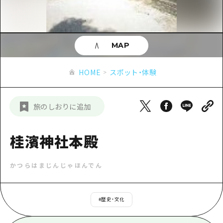
あたらしい非日常
旬情報
安芸
サイクリング
広島市周辺
お役立ち情報
備後
ショッピング
安芸
MAP
備北
スポーツ
お役立ち情報一覧
HOME
備後
HOME
スポット・体験
芸北
ナイトライフ
アクセス
備北
宮島周辺
世界遺産
二次交通まとめ
新着情報
芸北
旅のしおりに追加
山口県東部
学び・体験
施設の混雑状況のお知らせ
宮島周辺
お問い合わせ
愛媛県
定番
桂濱神社本殿
お得な周遊チケット
山口県東部
事業者・学校関係者の皆さま
島根県
歴史・文化
手荷物預かり・配送サービス
弾丸
かつらはまじんじゃほんでん
癒し
広島おもてなしパス
日帰り
自然
HIROSHIMA FREE Wi-Fi
#
歴史・文化
半日
観光案内所