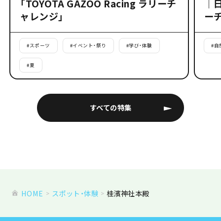
「TOYOTA GAZOO Racing ラリーチ
｜
ャレンジ」
ー
#
スポーツ
#
イベント・祭り
#
学び・体験
#
自
#
夏
すべての特集
HOME
スポット・体験
桂濱神社本殿