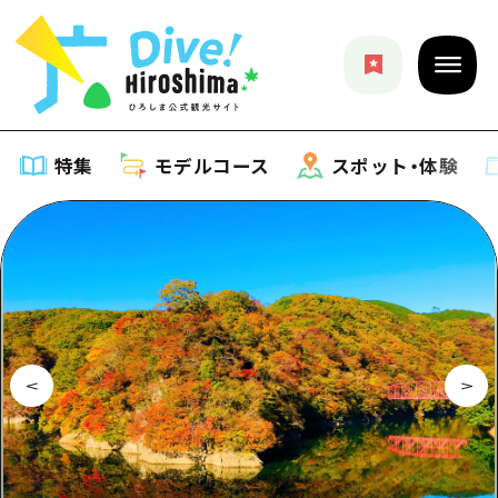
特集
モデルコース
スポット・体験
特集
特集一覧
モデルコース
おすすめ
モデルコース一覧
スポット・体験
アート
Dive! Hiroshima 公式ガイド
スポット・体験一覧
イベント・祭り
イベント
広島もしもトラベル
広島市周辺
グルメ・酒