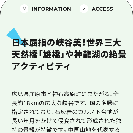
1泊2日
広島県を訪れる外国人旅行者向け情報一
INFORMATION
ACCESS
2泊3日
ボランティアガイド
ユニバーサルツーリズム
日本屈指の峡谷美！世界三大
ガイドブック
天然橋「雄橋」や神龍湖の絶景
広島県の魅力を動画でご紹介！
アクティビティ
よくあるご質問
メディア掲載情報
フォトダウンロード
広島県庄原市と神石高原町にまたがる、全
長約18kmの広大な峡谷です。国の名勝に
関連リンク
指定されており、石灰岩のカルスト台地が
長い年月をかけて侵食されて形成された独
特の景観が特徴です。中国山地を代表する