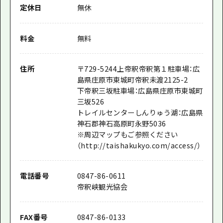
定休日
無休
料金
無料
住所
〒
729-5244
上帝釈帝釈第１駐車場：広
島県庄原市東城町帝釈未渡2125-2
下帝釈三坂駐車場：広島県庄原市東城町
三坂526
トレイルセンターしんりゅう湖：広島県
神石郡神石高原町永野5036
※周辺マップもご参照ください
（http://taishakukyo.com/access/）
電話番号
0847-86-0611
帝釈峡観光協会
FAX番号
0847-86-0133