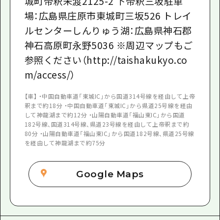
城町帝釈未渡2125-2 下帝釈三坂駐車
場：広島県庄原市東城町三坂526 トレイ
ルセンターしんりゅう湖：広島県神石郡
神石高原町永野5036 ※周辺マップもご
参照ください（http://taishakukyo.co
m/access/）
【車】 ・中国自動車道「東城IC」から国道314号線を経由して上帝
釈まで約18分 ・中国自動車道「東城IC」から県道25号線を経由
して神龍湖まで約12分 ・山陽自動車道「福山東IC」から国道
182号線、国道314号線、県道23号線を経由して上帝釈まで約
80分 ・山陽自動車道「福山東IC」から国道182号線、県道25号線
を経由して神龍湖まで約75分
Google Maps