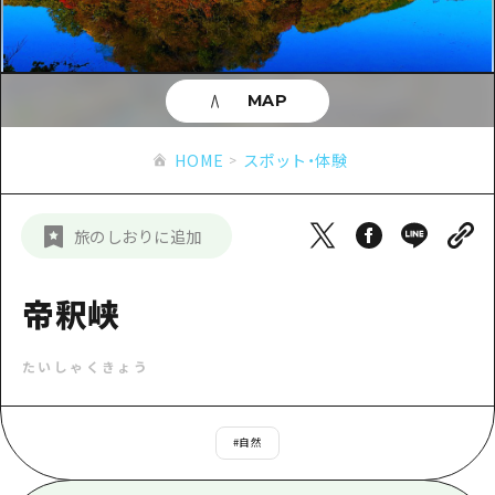
あたらしい非日常
旬情報
安芸
サイクリング
広島市周辺
お役立ち情報
備後
ショッピング
安芸
MAP
備北
スポーツ
お役立ち情報一覧
HOME
備後
HOME
スポット・体験
芸北
ナイトライフ
アクセス
備北
宮島周辺
世界遺産
二次交通まとめ
新着情報
芸北
旅のしおりに追加
山口県東部
学び・体験
施設の混雑状況のお知らせ
宮島周辺
お問い合わせ
愛媛県
定番
帝釈峡
お得な周遊チケット
山口県東部
事業者・学校関係者の皆さま
島根県
歴史・文化
手荷物預かり・配送サービス
弾丸
たいしゃくきょう
癒し
広島おもてなしパス
日帰り
自然
HIROSHIMA FREE Wi-Fi
#
自然
半日
観光案内所