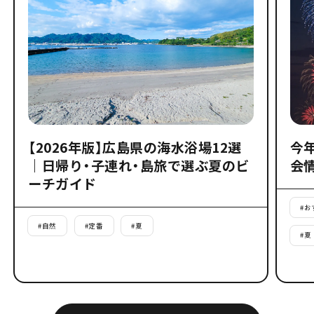
【2026年版】広島県の海水浴場12選
今
｜日帰り・子連れ・島旅で選ぶ夏のビ
会
ーチガイド
#
お
#
自然
#
定番
#
夏
#
夏