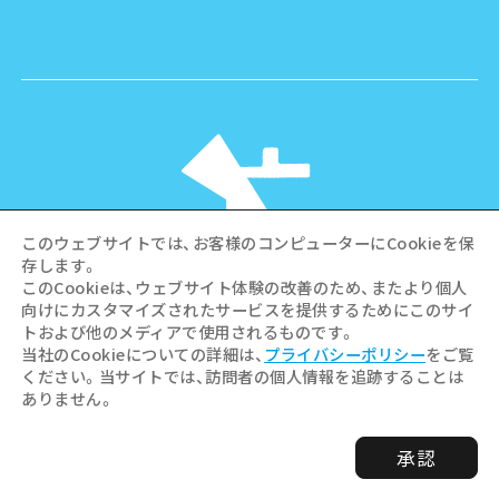
このウェブサイトでは、お客様のコンピューターにCookieを保
存します。
このCookieは、ウェブサイト体験の改善のため、またより個人
向けにカスタマイズされたサービスを提供するためにこのサイ
©Hiroshima Tourism Association /
トおよび他のメディアで使用されるものです。
Hiroshima Prefecture / Hiroshima City .
当社のCookieについての詳細は、
プライバシーポリシー
をご覧
All rights reserved
ください。当サイトでは、訪問者の個人情報を追跡することは
ありません。
承認