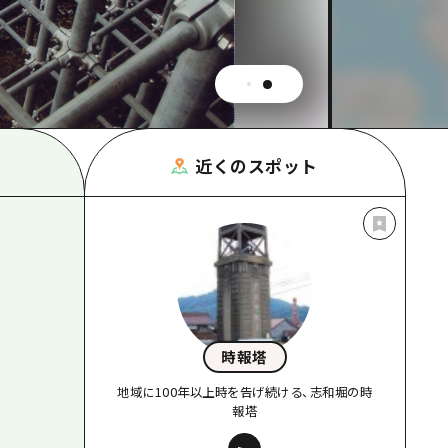
根県
近くのスポット
時報塔
地域に100年以上時を告げ続ける、志和堀の時
報塔