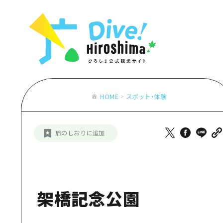
お役立ち情報一覧
特集一覧
モデルコース
アクセス
おすすめ
Dive! Hiro
二次交通まとめ
アート
広島もしもト
施設の混雑状況のお知らせ
イベント・祭り
あたらしい非
お得な周遊チケット
グルメ・酒
HOME
スポット・体験
特集一
手荷物預かり・配送サービス
おすす
旅のしおりに追加
アート
イベン
グルメ
架橋記念公園