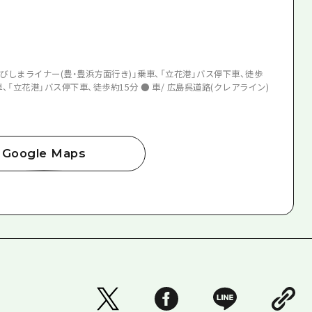
とびしまライナー(豊・豊浜方面行き)」乗車、「立花港」バス停下車、徒歩
車、「立花港」バス停下車、徒歩約15分 ● 車/ 広島呉道路(クレアライン)
Google Maps