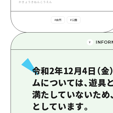
かきょうきねんこうえん
#
自然
#
公園
INFOR
令和2年12月4日（
ムについては、遊具
満たしていないため
としています。