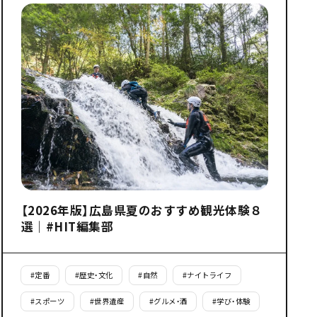
【2026年版】広島県夏のおすすめ観光体験８
選｜#HIT編集部
#
定番
#
歴史・文化
#
自然
#
ナイトライフ
#
スポーツ
#
世界遺産
#
グルメ・酒
#
学び・体験