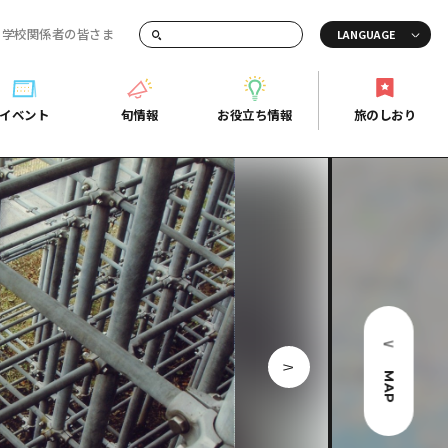
・学校関係者の皆さま
画でご紹介！
イベント
旬情報
お役立ち情報
旅のしおり
イベント
旬情報
お役立ち情報
旅のしおり
ド
島市周辺
ガイドブック
り
芸
広島県の魅力を動画でご紹介！
後
よくあるご質問
者向け情報一覧
2日
北
メディア掲載情報
3日
北
フォトダウンロード
島周辺
関連リンク
MAP
口県東部
媛県