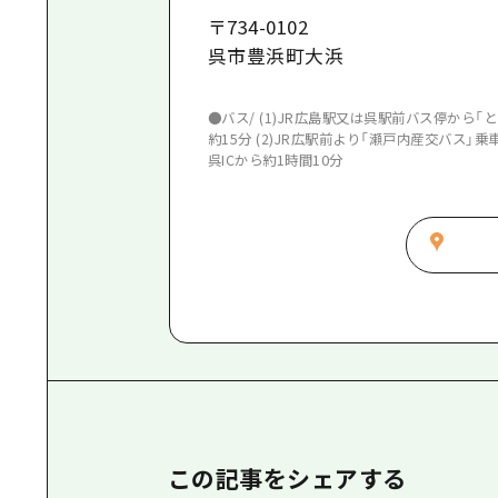
〒
734-0102
呉市豊浜町大浜
●バス/ (1)JR広島駅又は呉駅前バス停から「
約15分 (2)JR広駅前より「瀬戸内産交バス」乗
呉ICから約1時間10分
この記事をシェアする