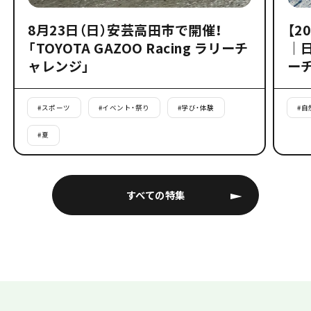
8月23日（日）安芸高田市で開催！
【2
「TOYOTA GAZOO Racing ラリーチ
｜
ャレンジ」
ー
#
スポーツ
#
イベント・祭り
#
学び・体験
#
自
#
夏
すべての特集