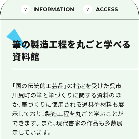
1泊2日
広島県を訪れる外国人旅行者向け情報一
INFORMATION
ACCESS
2泊3日
ボランティアガイド
ユニバーサルツーリズム
筆の製造工程を丸ごと学べる
ガイドブック
資料館
広島県の魅力を動画でご紹介！
よくあるご質問
メディア掲載情報
「国の伝統的工芸品」の指定を受けた呉市
川尻町の筆と筆づくりに関する資料のほ
フォトダウンロード
か、筆づくりに使用される道具や材料も展
関連リンク
示しており、製造工程を丸ごと学ぶことが
できます。また、現代書家の作品も多数展
示しています。