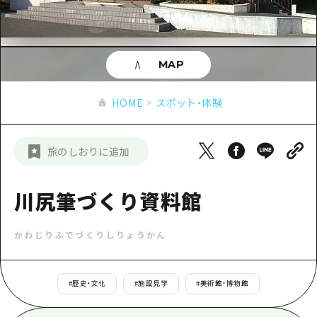
あたらしい非日常
旬情報
安芸
サイクリング
広島市周辺
お役立ち情報
備後
ショッピング
安芸
MAP
備北
スポーツ
お役立ち情報一覧
HOME
備後
HOME
スポット・体験
芸北
ナイトライフ
アクセス
備北
宮島周辺
世界遺産
二次交通まとめ
新着情報
芸北
旅のしおりに追加
山口県東部
学び・体験
施設の混雑状況のお知らせ
宮島周辺
お問い合わせ
愛媛県
定番
川尻筆づくり資料館
お得な周遊チケット
山口県東部
事業者・学校関係者の皆さま
島根県
歴史・文化
手荷物預かり・配送サービス
弾丸
かわじりふでづくりしりょうかん
癒し
広島おもてなしパス
日帰り
自然
HIROSHIMA FREE Wi-Fi
#
歴史・文化
#
施設見学
#
美術館・博物館
半日
観光案内所