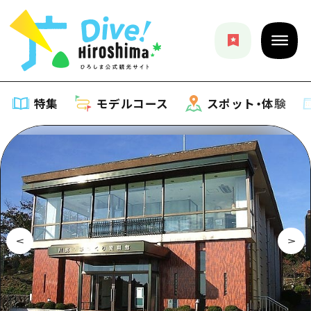
特集
モデルコース
スポット・体験
特集
特集一覧
モデルコース
おすすめ
モデルコース一覧
スポット・体験
アート
Dive! Hiroshima 公式ガイド
スポット・体験一覧
イベント・祭り
イベント
広島もしもトラベル
広島市周辺
グルメ・酒