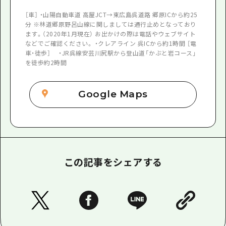
［車］ ・山陽自動車道 高屋JCT→東広島呉道路 郷原ICから約25
分 ※林道郷原野呂山線に関しましては通行止めとなっており
ます。（2020年1月現在） お出かけの際は電話やウェブサイト
などでご確認ください。 ・クレアライン 呉ICから約1時間 ［電
車・徒歩］ ・JR呉線安芸川尻駅から登山道「かぶと岩コース」
を徒歩約2時間
Google Maps
この記事をシェアする