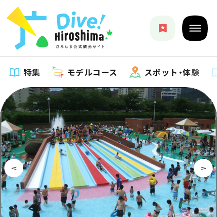
特集
モデルコース
スポット・体験
特集
特集一覧
モデルコース
おすすめ
モデルコース一覧
スポット・体験
アート
Dive! Hiroshima 公式ガイド
スポット・体験一覧
イベント・祭り
イベント
広島もしもトラベル
広島市周辺
グルメ・酒