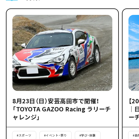
8月23日（日）安芸高田市で開催！
【2
「TOYOTA GAZOO Racing ラリーチ
｜
ャレンジ」
ー
#
スポーツ
#
イベント・祭り
#
学び・体験
#
自