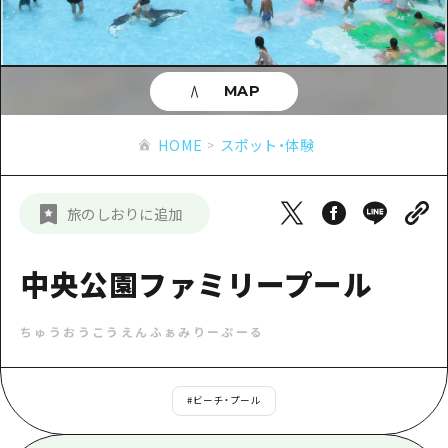
あたらしい非日常
旬情報
安芸
サイクリング
広島市周辺
お役立ち情報
備後
ショッピング
安芸
MAP
備北
スポーツ
お役立ち情報一覧
HOME
備後
HOME
スポット・体験
芸北
ナイトライフ
アクセス
備北
宮島周辺
世界遺産
二次交通まとめ
新着情報
芸北
旅のしおりに追加
山口県東部
学び・体験
施設の混雑状況のお知らせ
宮島周辺
お問い合わせ
愛媛県
定番
中央公園ファミリープール
お得な周遊チケット
山口県東部
事業者・学校関係者の皆さま
島根県
歴史・文化
手荷物預かり・配送サービス
弾丸
ちゅうおうこうえんふぁみりーぷーる
癒し
広島おもてなしパス
日帰り
自然
HIROSHIMA FREE Wi-Fi
#
ビーチ・プール
半日
観光案内所