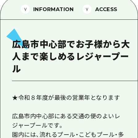
1泊2日
広島県を訪れる外国人旅行者向け情報一
INFORMATION
ACCESS
2泊3日
ボランティアガイド
ユニバーサルツーリズム
広島市中心部でお子様から大
ガイドブック
人まで楽しめるレジャープー
広島県の魅力を動画でご紹介！
ル
よくあるご質問
メディア掲載情報
フォトダウンロード
★令和８年度が最後の営業年となります
関連リンク
広島市内中心部にある交通の便のよいレ
ジャープールです。
園内には、流れるプール・こどもプール・多