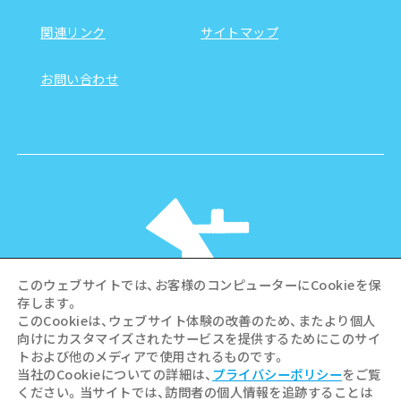
関連リンク
サイトマップ
お問い合わせ
このウェブサイトでは、お客様のコンピューターにCookieを保
存します。
このCookieは、ウェブサイト体験の改善のため、またより個人
向けにカスタマイズされたサービスを提供するためにこのサイ
©Hiroshima Tourism Association /
トおよび他のメディアで使用されるものです。
Hiroshima Prefecture / Hiroshima City .
当社のCookieについての詳細は、
プライバシーポリシー
をご覧
All rights reserved
ください。当サイトでは、訪問者の個人情報を追跡することは