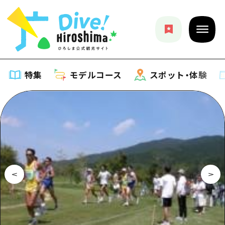
特集
モデルコース
スポット・体験
特集
特集一覧
モデルコース
おすすめ
モデルコース一覧
スポット・体験
アート
Dive! Hiroshima 公式ガイド
スポット・体験一覧
イベント・祭り
イベント
広島もしもトラベル
広島市周辺
グルメ・酒