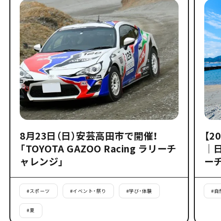
8月23日（日）安芸高田市で開催！
【2
「TOYOTA GAZOO Racing ラリーチ
｜
ャレンジ」
ー
#
スポーツ
#
イベント・祭り
#
学び・体験
#
自
#
夏