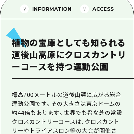
1泊2日
広島県を訪れる外国人旅行者向け情報一
INFORMATION
ACCESS
2泊3日
ボランティアガイド
ユニバーサルツーリズム
植物の宝庫としても知られる
ガイドブック
道後山高原にクロスカントリ
広島県の魅力を動画でご紹介！
ーコースを持つ運動公園
よくあるご質問
メディア掲載情報
フォトダウンロード
標高700メートルの道後山麓に広がる総合
運動公園です。その大きさは東京ドームの
関連リンク
約44倍もあります。世界でも希な芝の常設
クロスカントリーコースは、クロスカント
リーやトライアスロン等の大会が開催さ