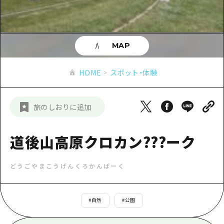
あたらしい非日常
旬情報
安芸
サイクリング
広島市周辺
お役立ち情報
備後
ショッピング
安芸
MAP
備北
スポーツ
お役立ち情報一覧
HOME
備後
HOME
スポット・体験
芸北
ナイトライフ
アクセス
備北
宮島周辺
世界遺産
二次交通まとめ
新着情報
芸北
旅のしおりに追加
山口県東部
学び・体験
施設の混雑状況のお知らせ
宮島周辺
お問い合わせ
愛媛県
定番
道後山高原クロカン???ーク
お得な周遊チケット
山口県東部
事業者・学校関係者の皆さま
島根県
歴史・文化
手荷物預かり・配送サービス
弾丸
どうごやまこうげんくろかんぱーく
癒し
広島おもてなしパス
日帰り
自然
HIROSHIMA FREE Wi-Fi
#
自然
#
公園
半日
観光案内所