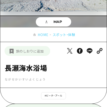
あたらしい非日常
旬情報
安芸
サイクリング
広島市周辺
お役立ち情報
備後
ショッピング
安芸
MAP
備北
スポーツ
お役立ち情報一覧
HOME
備後
HOME
スポット・体験
芸北
ナイトライフ
アクセス
備北
宮島周辺
世界遺産
二次交通まとめ
新着情報
芸北
旅のしおりに追加
山口県東部
学び・体験
施設の混雑状況のお知らせ
宮島周辺
お問い合わせ
愛媛県
定番
長瀬海水浴場
お得な周遊チケット
山口県東部
事業者・学校関係者の皆さま
島根県
歴史・文化
手荷物預かり・配送サービス
弾丸
ながせかいすいよくじょう
癒し
広島おもてなしパス
日帰り
自然
HIROSHIMA FREE Wi-Fi
#
ビーチ・プール
半日
観光案内所