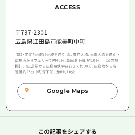
ACCESS
〒
737-2301
広島県江田島市能美町中町
【車】・国道2号線31号線を通り、呉、音戸大橋、早瀬大橋を経由 ・
広島港からフェリーで約40分、高田港下船、約10分 【公共機
関】・JR広島駅から広島電鉄宇品行きで約30分、広島港から高
速艇約25分中町港下船、徒歩約10分
Google Maps
この記事をシェアする