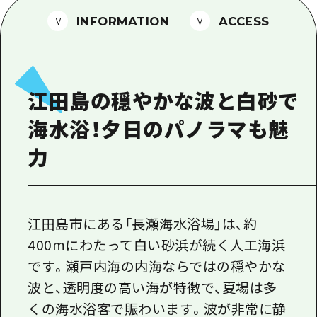
1泊2日
広島県を訪れる外国人旅行者向け情報一
INFORMATION
ACCESS
2泊3日
ボランティアガイド
ユニバーサルツーリズム
江田島の穏やかな波と白砂で
ガイドブック
海水浴！夕日のパノラマも魅
広島県の魅力を動画でご紹介！
力
よくあるご質問
メディア掲載情報
フォトダウンロード
江田島市にある「長瀬海水浴場」は、約
400mにわたって白い砂浜が続く人工海浜
関連リンク
です。瀬戸内海の内海ならではの穏やかな
波と、透明度の高い海が特徴で、夏場は多
くの海水浴客で賑わいます。波が非常に静