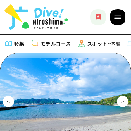
特集
モデルコース
スポット・体験
特集
特集一覧
モデルコース
おすすめ
モデルコース一覧
スポット・体験
アート
Dive! Hiroshima 公式ガイド
スポット・体験一覧
イベント・祭り
イベント
広島もしもトラベル
広島市周辺
グルメ・酒