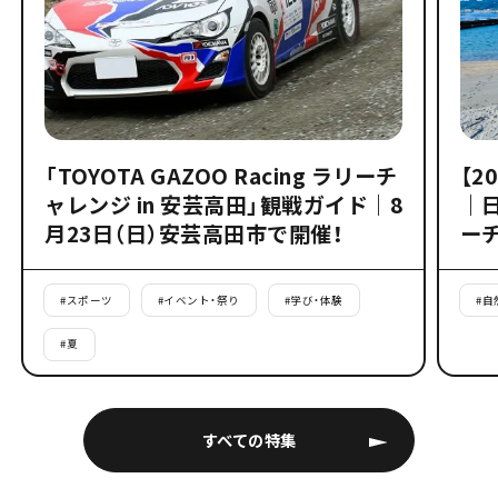
「TOYOTA GAZOO Racing ラリーチ
【2
ャレンジ in 安芸高田」観戦ガイド｜8
｜
月23日（日）安芸高田市で開催！
ー
#
スポーツ
#
イベント・祭り
#
学び・体験
#
自
#
夏
すべての特集