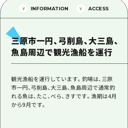
1泊2日
広島県を訪れる外国人旅行者向け情報一
INFORMATION
ACCESS
2泊3日
ボランティアガイド
ユニバーサルツーリズム
三原市一円、弓削島、大三島、
ガイドブック
魚島周辺で観光漁船を運行
広島県の魅力を動画でご紹介！
よくあるご質問
メディア掲載情報
観光漁船を運行しています。釣場は、三原
市一円、弓削島、大三島、魚島周辺で通常釣
フォトダウンロード
れる魚は、たこ、べら、きすです。漁期は4月
関連リンク
から9月です。