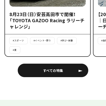
8月23日（日）安芸高田市で開催！
【2
「TOYOTA GAZOO Racing ラリーチ
｜
ャレンジ」
ー
#
スポーツ
#
イベント・祭り
#
学び・体験
#
自
#
夏
すべての特集