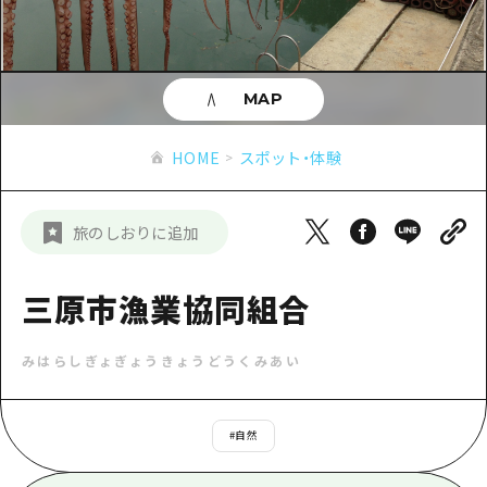
あたらしい非日常
旬情報
安芸
サイクリング
広島市周辺
お役立ち情報
備後
ショッピング
安芸
MAP
備北
スポーツ
お役立ち情報一覧
HOME
備後
HOME
スポット・体験
芸北
ナイトライフ
アクセス
備北
宮島周辺
世界遺産
二次交通まとめ
新着情報
芸北
旅のしおりに追加
山口県東部
学び・体験
施設の混雑状況のお知らせ
宮島周辺
お問い合わせ
愛媛県
定番
三原市漁業協同組合
お得な周遊チケット
山口県東部
事業者・学校関係者の皆さま
島根県
歴史・文化
手荷物預かり・配送サービス
弾丸
みはらしぎょぎょうきょうどうくみあい
癒し
広島おもてなしパス
日帰り
自然
HIROSHIMA FREE Wi-Fi
#
自然
半日
観光案内所