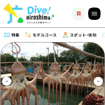
特集
モデルコース
スポット・体験
特集
特集一覧
モデルコース
おすすめ
モデルコース一覧
スポット・体験
アート
Dive! Hiroshima 公式ガイド
スポット・体験一覧
イベント・祭り
イベント
広島もしもトラベル
広島市周辺
グルメ・酒