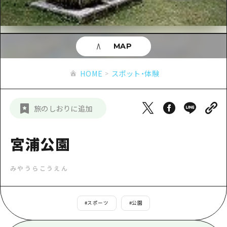
あたらしい非日常
旬情報
安芸
サイクリング
広島市周辺
お役立ち情報
備後
ショッピング
安芸
MAP
備北
スポーツ
お役立ち情報一覧
HOME
備後
HOME
スポット・体験
芸北
ナイトライフ
アクセス
備北
宮島周辺
世界遺産
二次交通まとめ
新着情報
芸北
旅のしおりに追加
山口県東部
学び・体験
施設の混雑状況のお知らせ
宮島周辺
お問い合わせ
愛媛県
定番
宮浦公園
お得な周遊チケット
山口県東部
事業者・学校関係者の皆さま
島根県
歴史・文化
手荷物預かり・配送サービス
弾丸
みやうらこうえん
癒し
広島おもてなしパス
日帰り
自然
HIROSHIMA FREE Wi-Fi
#
スポーツ
#
公園
半日
観光案内所