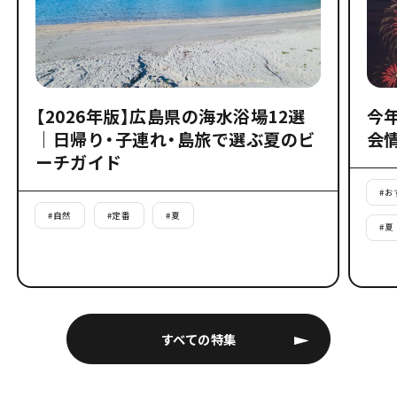
【2026年版】広島県の海水浴場12選
今
｜日帰り・子連れ・島旅で選ぶ夏のビ
会
ーチガイド
#
お
#
自然
#
定番
#
夏
#
夏
すべての特集