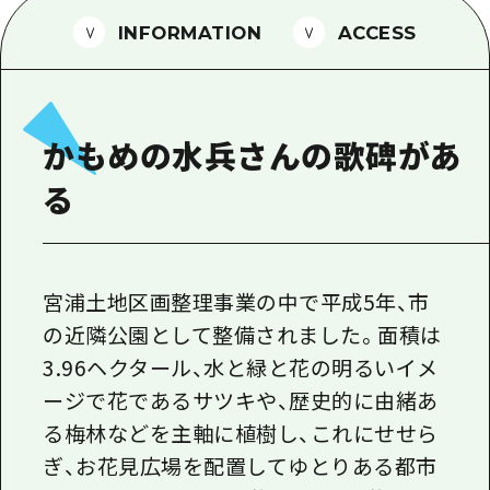
1泊2日
広島県を訪れる外国人旅行者向け情報一
INFORMATION
ACCESS
2泊3日
ボランティアガイド
ユニバーサルツーリズム
かもめの水兵さんの歌碑があ
ガイドブック
る
広島県の魅力を動画でご紹介！
よくあるご質問
メディア掲載情報
宮浦土地区画整理事業の中で平成5年、市
の近隣公園として整備されました。面積は
フォトダウンロード
3.96ヘクタール、水と緑と花の明るいイメ
関連リンク
ージで花であるサツキや、歴史的に由緒あ
る梅林などを主軸に植樹し、これにせせら
ぎ、お花見広場を配置してゆとりある都市