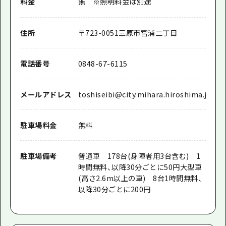
料金
無 ※照明料金は別途
住所
〒
723-0051
三原市宮浦二丁目
電話番号
0848-67-6115
メールアドレス
toshiseibi@city.mihara.hiroshima.jp
駐車場料金
無料
駐車場備考
普通車 178台(身障者用3台含む) 1
時間無料、以降30分ごとに50円大型車
(高さ2.6m以上の車) 8台1時間無料、
以降30分ごとに200円