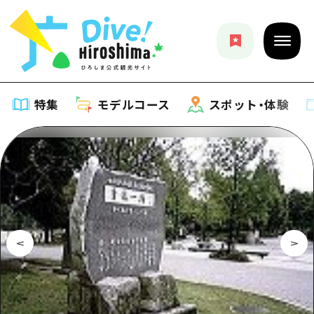
特集
モデルコース
スポット・体験
特集
特集一覧
モデルコース
おすすめ
モデルコース一覧
スポット・体験
アート
Dive! Hiroshima 公式ガイド
スポット・体験一覧
イベント・祭り
イベント
広島もしもトラベル
広島市周辺
グルメ・酒