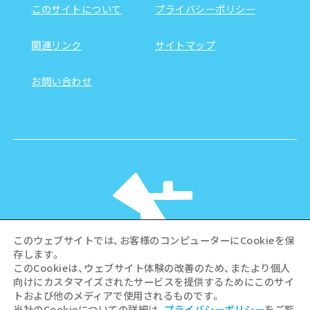
このサイトについて
プライバシーポリシー
関連リンク
サイトマップ
お問い合わせ
このウェブサイトでは、お客様のコンピューターにCookieを保
存します。
このCookieは、ウェブサイト体験の改善のため、またより個人
向けにカスタマイズされたサービスを提供するためにこのサイ
©Hiroshima Tourism Association /
トおよび他のメディアで使用されるものです。
Hiroshima Prefecture / Hiroshima City .
当社のCookieについての詳細は、
プライバシーポリシー
をご覧
All rights reserved