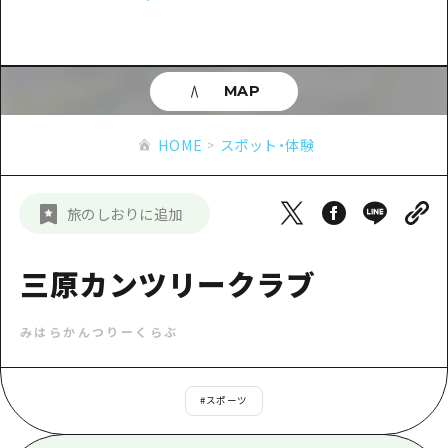
あたらしい非日常
旬情報
安芸
サイクリング
広島市周辺
お役立ち情報
備後
ショッピング
安芸
MAP
備北
スポーツ
お役立ち情報一覧
HOME
備後
HOME
スポット・体験
芸北
ナイトライフ
アクセス
備北
宮島周辺
世界遺産
二次交通まとめ
新着情報
芸北
旅のしおりに追加
山口県東部
学び・体験
施設の混雑状況のお知らせ
宮島周辺
お問い合わせ
愛媛県
定番
三原カンツリークラブ
お得な周遊チケット
山口県東部
事業者・学校関係者の皆さま
島根県
歴史・文化
手荷物預かり・配送サービス
弾丸
みはらかんつりーくらぶ
癒し
広島おもてなしパス
日帰り
自然
HIROSHIMA FREE Wi-Fi
#
スポーツ
半日
観光案内所