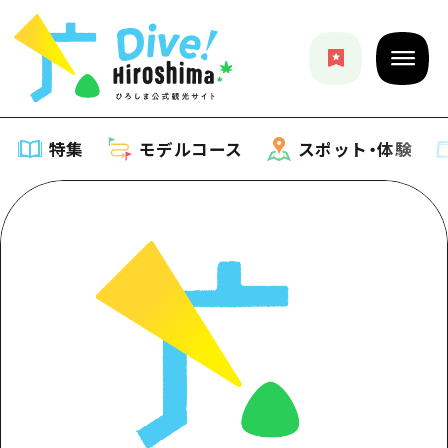
特集
モデルコース
スポット・体験
特集
特集一覧
モデルコース
おすすめ
モデルコース一覧
スポット・体験
アート
Dive! Hiroshima 公式ガイド
スポット・体験一覧
イベント・祭り
イベント
広島もしもトラベル
広島市周辺
グルメ・酒