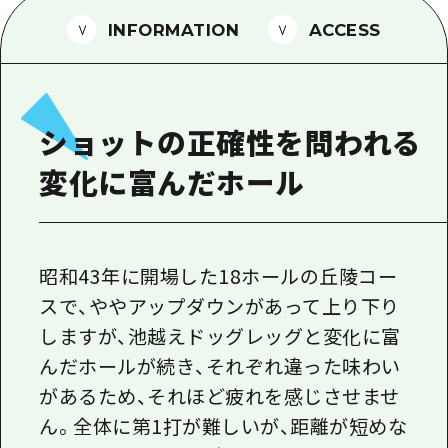
1泊2日
広島県を訪れる外国人旅行者向け情報一
INFORMATION
ACCESS
2泊3日
ボランティアガイド
ユニバーサルツーリズム
ショットの正確性を問われる
ガイドブック
変化に富んだホール
広島県の魅力を動画でご紹介！
よくあるご質問
メディア掲載情報
昭和43年に開場した18ホールの丘陵コー
スで、ややアップダウンがあって上り下り
フォトダウンロード
しますが、池越えドッグレッグと変化に富
関連リンク
んだホールが続き、それぞれ違った味わい
があるため、それほど疲れを感じさせませ
ん。全体に第1打が難しいが、距離が短めな