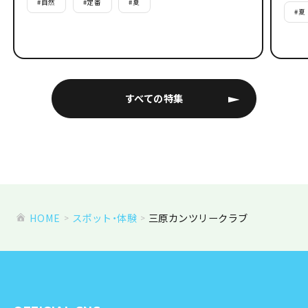
#
自然
#
定番
#
夏
#
夏
すべての特集
HOME
スポット・体験
三原カンツリークラブ