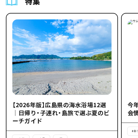
特集
【2026年版】広島県の海水浴場12選
今
｜日帰り・子連れ・島旅で選ぶ夏のビ
会
ーチガイド
#
お