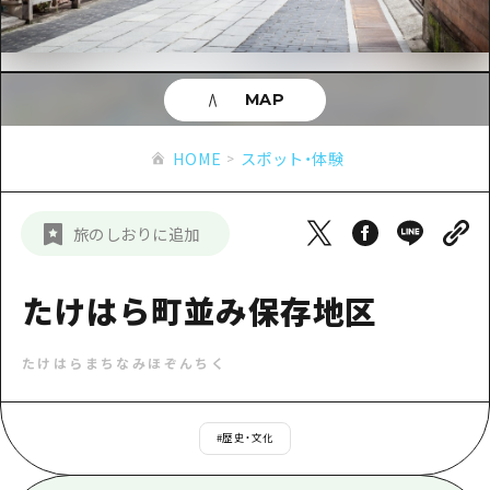
あたらしい非日常
旬情報
安芸
サイクリング
広島市周辺
お役立ち情報
備後
ショッピング
安芸
MAP
備北
スポーツ
お役立ち情報一覧
HOME
備後
HOME
スポット・体験
芸北
ナイトライフ
アクセス
備北
宮島周辺
世界遺産
二次交通まとめ
新着情報
芸北
旅のしおりに追加
山口県東部
学び・体験
施設の混雑状況のお知らせ
宮島周辺
お問い合わせ
愛媛県
定番
たけはら町並み保存地区
お得な周遊チケット
山口県東部
事業者・学校関係者の皆さま
島根県
歴史・文化
手荷物預かり・配送サービス
弾丸
たけはらまちなみほぞんちく
癒し
広島おもてなしパス
日帰り
自然
HIROSHIMA FREE Wi-Fi
#
歴史・文化
半日
観光案内所