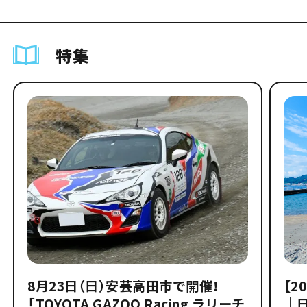
特集
8月23日（日）安芸高田市で開催！
【2
「TOYOTA GAZOO Racing ラリーチ
｜