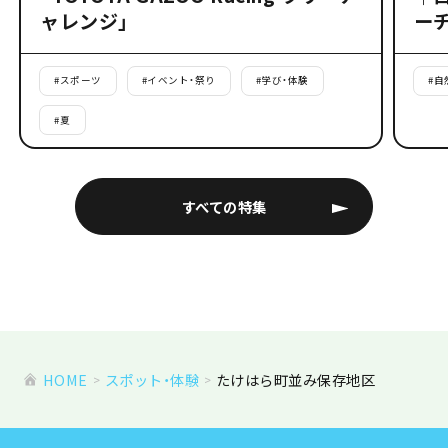
ャレンジ」
ー
#
スポーツ
#
イベント・祭り
#
学び・体験
#
自
#
夏
すべての特集
HOME
スポット・体験
たけはら町並み保存地区