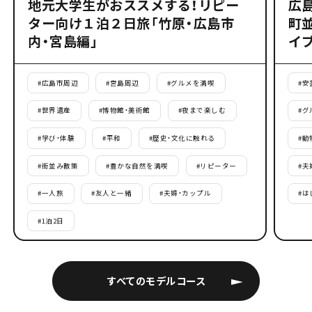
地元大学生がおススメする！リピー
広
ター向け１泊２日旅「竹原・広島市
町
内・宮島編」
イ
#
広島市周辺
#
宮島周辺
#
グルメを満喫
#
安
#
世界遺産
#
博物館・美術館
#
夜まで楽しむ
#
グ
#
学び・体験
#
平和
#
歴史・文化に触れる
#
動
#
街並み散策
#
豊かな自然を満喫
#
リピーター
#
夫
#
一人旅
#
友人と一緒
#
夫婦・カップル
#
は
#
1泊2日
すべてのモデルコース