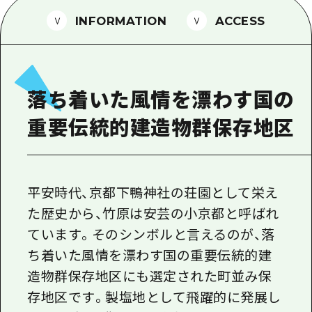
1泊2日
広島県を訪れる外国人旅行者向け情報一
INFORMATION
ACCESS
2泊3日
ボランティアガイド
ユニバーサルツーリズム
落ち着いた風情を漂わす国の
ガイドブック
重要伝統的建造物群保存地区
広島県の魅力を動画でご紹介！
よくあるご質問
メディア掲載情報
平安時代、京都下鴨神社の荘園として栄え
た歴史から、竹原は安芸の小京都と呼ばれ
フォトダウンロード
ています。そのシンボルと言えるのが、落
関連リンク
ち着いた風情を漂わす国の重要伝統的建
造物群保存地区にも選定された町並み保
存地区です。製塩地として飛躍的に発展し