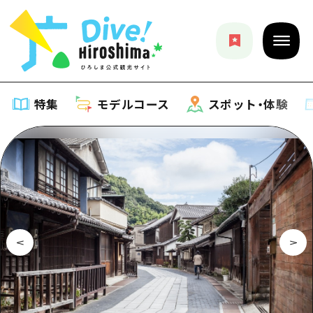
特集
モデルコース
スポット・体験
特集
特集一覧
モデルコース
おすすめ
モデルコース一覧
スポット・体験
アート
Dive! Hiroshima 公式ガイド
スポット・体験一覧
イベント・祭り
イベント
広島もしもトラベル
広島市周辺
グルメ・酒