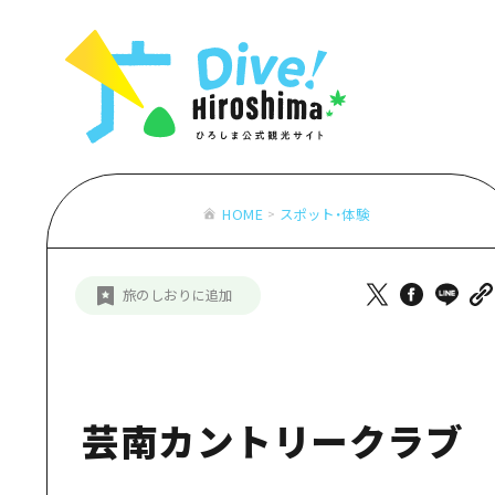
お役立ち情報一覧
特集一覧
モデルコース
アクセス
おすすめ
Dive! Hiro
二次交通まとめ
アート
広島もしもト
施設の混雑状況のお知らせ
イベント・祭り
あたらしい非
お得な周遊チケット
グルメ・酒
HOME
スポット・体験
特集一
手荷物預かり・配送サービス
おすす
旅のしおりに追加
アート
イベン
グルメ
芸南カントリークラブ