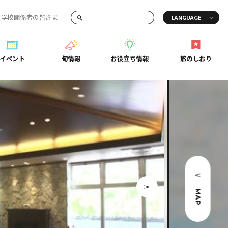
・学校関係者の皆さま
画でご紹介！
イベント
旬情報
お役立ち情報
旅のしおり
イベント
旬情報
お役立ち情報
旅のしおり
ド
島市周辺
ガイドブック
り
芸
広島県の魅力を動画でご紹介！
後
よくあるご質問
者向け情報一覧
2日
北
メディア掲載情報
3日
北
フォトダウンロード
島周辺
関連リンク
MAP
口県東部
媛県