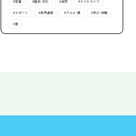
#
定番
#
歴史・文化
#
自然
#
ナイトライフ
#
スポーツ
#
世界遺産
#
グルメ・酒
#
学び・体験
#
夏