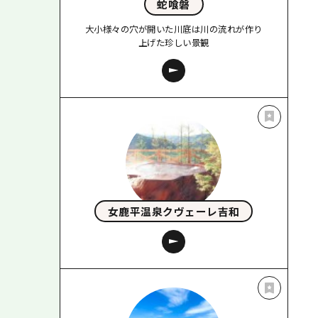
蛇喰磐
大小様々の穴が開いた川底は川の流れが作り
上げた珍しい景観
女鹿平温泉クヴェーレ吉和