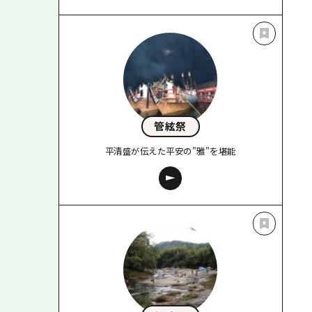
管絃祭
平清盛が伝えた平安の"雅"を堪能