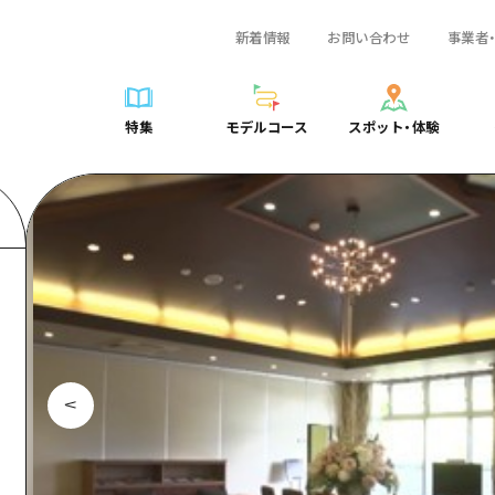
新着情報
お問い合わせ
事業者
一覧
サイクリング
広島おもてなしパス
スポット・体験一覧
学び・体験
広島市周辺
弾丸
広島市周辺
ガイドブック
shima 公式ガイド
ショッピング
HIROSHIMA FREE Wi-Fi
定番
安芸
日帰り
安芸
広島県の魅力を動
特集
モデルコース
スポット・体験
ラベル
スポーツ
観光案内所
歴史・文化
備後
半日
備後
よくあるご質問
特集
モデルコース
スポット・体験
日常
ナイトライフ
広島県を訪れる外国人旅行者向け情報一覧
癒し
備北
1泊2日
備北
メディア掲載情報
世界遺産
ボランティアガイド
自然
芸北
2泊3日
芸北
フォトダウンロー
覧
モデルコース一覧
お役立ち情報一覧
サイクリング
スポット・体験一覧
学び・体験
広島市周辺
広島おもてなしパス
弾丸
広
ユニバーサルツーリズム
宮島周辺
宮島周辺
関連リンク
め
Dive! Hiroshima 公式ガイド
アクセス
ショッピング
定番
安芸
HIROSHIMA FREE Wi-Fi
日帰
安
山口県東部
山口県東部
広島もしもトラベル
二次交通まとめ
スポーツ
歴史・文化
備後
観光案内所
半日
備
愛媛県
ト・祭り
あたらしい非日常
施設の混雑状況のお知らせ
ナイトライフ
癒し
備北
広島県を訪れる外国人旅行
1泊
備
島根県
・酒
お得な周遊チケット
世界遺産
自然
芸北
ボランティアガイド
2泊
芸
手荷物預かり・配送サービス
宮島周辺
ユニバーサルツーリズム
宮
山口県東部
山
愛