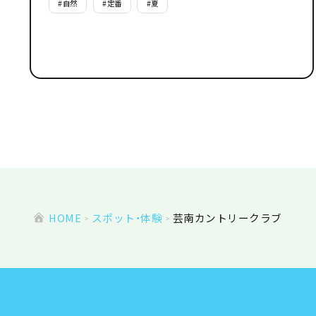
#
自然
#
定番
#
夏
HOME
スポット・体験
芸南カントリークラブ