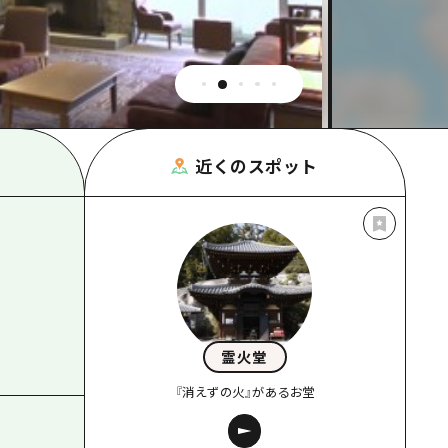
根県
近くのスポット
霊火堂
『消えずの火』があるお堂